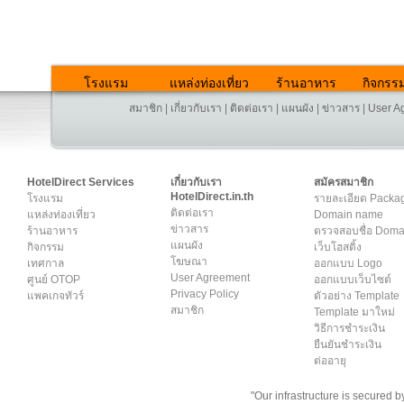
โรงแรม
แหล่งท่องเที่ยว
ร้านอาหาร
กิจกรร
สมาชิก
|
เกี่ยวกับเรา
|
ติดต่อเรา
|
แผนผัง
|
ข่าวสาร
|
User A
HotelDirect Services
เกี่ยวกับเรา
สมัครสมาชิก
HotelDirect.in.th
โรงแรม
รายละเอียด Packa
ติดต่อเรา
แหล่งท่องเที่ยว
Domain name
ข่าวสาร
ร้านอาหาร
ตรวจสอบชื่อ Dom
แผนผัง
กิจกรรม
เว็บโฮสติ้ง
โฆษณา
เทศกาล
ออกแบบ Logo
User Agreement
ศูนย์ OTOP
ออกแบบเว็บไซต์
Privacy Policy
แพคเกจทัวร์
ตัวอย่าง Template
สมาชิก
Template มาใหม่
วิธีการชำระเงิน
ยืนยันชำระเงิน
ต่ออายุ
"Our infrastructure is secured 