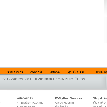
ร้านอาหาร
กิจกรรม
เทศกาล
ศูนย์ OTOP
แพคเกจ
ต่อเรา
|
แผนผัง
|
ข่าวสาร
|
User Agreement
|
Privacy Policy
|
โฆษณา
สมัครสมาชิก
IC-MyHost Services
Shopdd.in
h
รายละเอียด Package
Cloud Hosting
เว็บสำเร็จร