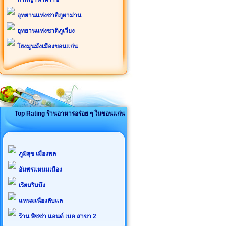
อุทยานแห่งชาติภูผาม่าน
อุทยานแห่งชาติภูเวียง
โฮงมูนมังเมืองขอนแก่น
Top Rating ร้านอาหารอร่อย ๆ ในขอนแก่น
ภูมิสุข เมืองพล
อัมพรแหนมเนือง
เรียมริมบึง
แหนมเนืองลับแล
ร้าน พิซซ่า แอนด์ เบค สาขา 2