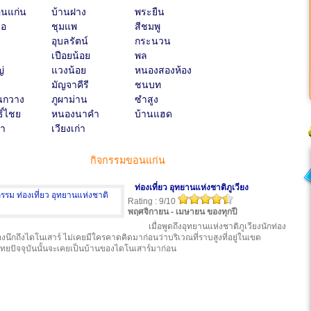
อนแก่น
บ้านฝาง
พระยืน
ือ
ชุมแพ
สีชมพู
อุบลรัตน์
กระนวน
เปือยน้อย
พล
่
แวงน้อย
หนองสองห้อง
มัญจาคีรี
ชนบท
นกวาง
ภูผาม่าน
ซำสูง
ิ์ไชย
หนองนาคำ
บ้านแฮด
ลา
เวียงเก่า
กิจกรรมขอนแก่น
ท่องเที่ยว อุทยานแห่งชาติภูเวียง
Rating : 9/10
พฤศจิกายน - เมษายน ของทุกปี
เมื่อพูดถึงอุทยานแห่งชาติภูเวียงนักท่อง
ต้องนึกถึงไดโนเสาร์ ไม่เคยมีใครคาดคิดมาก่อนว่าบริเวณที่ราบสูงที่อยู่ในเขต
ทยปัจจุบันนั้นจะเคยเป็นบ้านของไดโนเสาร์มาก่อน