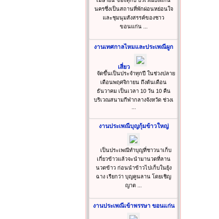
เมษายน ของทุกปี บริเวณบึงแก่น
นครซึ่งเป็นสถานที่พักผ่อนหย่อนใจ
และชุมนุมสังสรรค์ของชาว
ขอนแก่น ...
งานเทศกาลไหมและประเพณีผูก
เสี่ยว
จัดขึ้นเป็นประจำทุกปี ในช่วงปลาย
เดือนพฤศจิกายน ถึงต้นเดือน
ธันวาคม เป็นเวลา 10 วัน 10 คืน
บริเวณสนามกีฬากลางจังหวัด ช่วงเ
...
งานประเพณีบุญกุ้มข้าวใหญ่
เป็นประเพณีทำบุญที่ชาวนาเก็บ
เกี่ยวข้าวแล้วจะนำมานวดที่ลาน
นวดข้าว ก่อนนำข้าวไปเก็บในยุ้ง
ฉาง เรียกว่า บุญคูนลาน โดยเชิญ
ญาต ...
งานประเพณีเข้าพรรษา ขอนแก่น