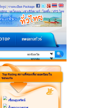
็จรูป
|
รายละเอียด Package
sting
|
จดโดเมน
|
เช่าเซิร์ฟเวอร์
|
โฮสติ้ง
|
VPS ไทย
Top Rating สถานที่ท่องเที่ยวยอดนิยมใน
ขอนแก่น
เขื่อนอุบลรัตน์
ถ้ำพญานาคราช