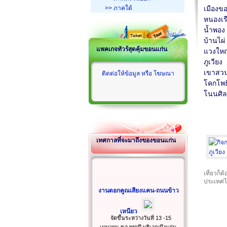
>> ภาคใต้
เมืองข
หนองเร
น้ำพอง
บ้านไผ่
แพคเกจทัวร์สุดคุ้มขอนแก่น
แวงใหญ
ภูเวียง
เขาสว
ติดต่อให้ข้อมูล หรือ โฆษณา
โคกโพธ
โนนศิ
เทศกาลที่จะมาถึงของขอนแก่น
เที่ยวก็
ประเทศไ
งานดอกคูณเสียงแคน-ถนนข้าว
เหนียว
จัดขึ้นระหว่างวันที่ 13 -15