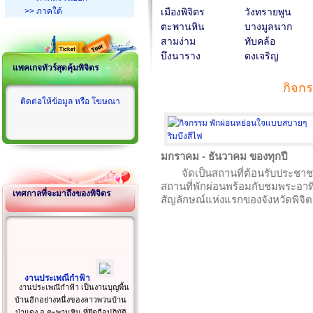
>> ภาคใต้
เมืองพิจิตร
วังทรายพูน
ตะพานหิน
บางมูลนาก
สามง่าม
ทับคล้อ
บึงนาราง
ดงเจริญ
แพคเกจทัวร์สุดคุ้มพิจิตร
กิจกร
ติดต่อให้ข้อมูล หรือ โฆษณา
มกราคม - ธันวาคม ของทุกปี
จัดเป็นสถานที่ต้อนรับประชาชน
สถานที่พักผ่อนพร้อมกับชมพระอาทิต
เทศกาลที่จะมาถึงของพิจิตร
สัญลักษณ์แห่งแรกของจังหวัดพิจิต
งานประเพณีกำฟ้า
งานประเพณีกำฟ้า เป็นงานบุญพื้น
บ้านอีกอย่างหนึ่งของลาวพวนบ้าน
ป่าแดง อ.ตะพานหิน ที่ยึดถือปฏิบัติ