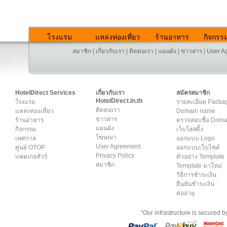
โรงแรม
แหล่งท่องเที่ยว
ร้านอาหาร
กิจกรร
สมาชิก
|
เกี่ยวกับเรา
|
ติดต่อเรา
|
แผนผัง
|
ข่าวสาร
|
User A
HotelDirect Services
เกี่ยวกับเรา
สมัครสมาชิก
HotelDirect.in.th
โรงแรม
รายละเอียด Packa
ติดต่อเรา
แหล่งท่องเที่ยว
Domain name
ข่าวสาร
ร้านอาหาร
ตรวจสอบชื่อ Dom
แผนผัง
กิจกรรม
เว็บโฮสติ้ง
โฆษณา
เทศกาล
ออกแบบ Logo
User Agreement
ศูนย์ OTOP
ออกแบบเว็บไซต์
Privacy Policy
แพคเกจทัวร์
ตัวอย่าง Template
สมาชิก
Template มาใหม่
วิธีการชำระเงิน
ยืนยันชำระเงิน
ต่ออายุ
"Our infrastructure is secured 