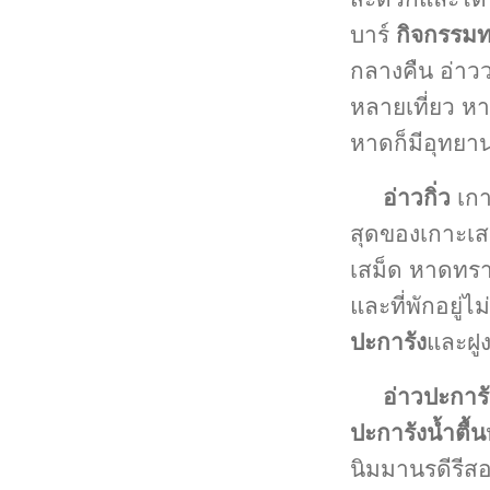
บาร์
กิจกรรมท
กลางคืน อ่าวว
หลายเที่ยว หา
หาดก็มีอุทยา
อ่าวกิ่ว
เกาะ
สุดของเกาะเสม
เสม็ด หาดทราย
และที่พักอยู่ไ
ปะการัง
และฝูง
อ่าวปะการ
ปะการังน้ำตื้น
นิมมานรดีรีสอ