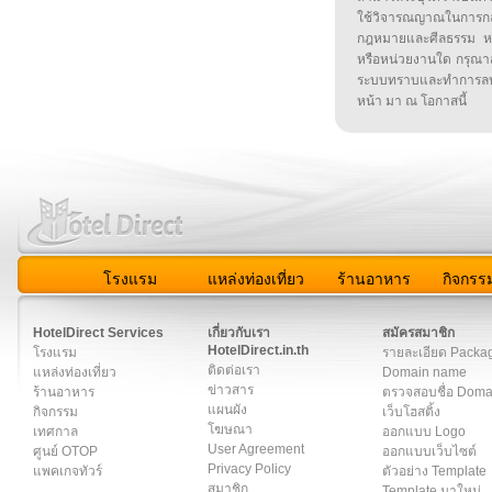
ใช้วิจารณญาณในการก
กฎหมายและศีลธรรม หรือ
หรือหน่วยงานใด กรุณาส่ง
ระบบทราบและทำการลบ
หน้า มา ณ โอกาสนี้
โรงแรม
แหล่งท่องเที่ยว
ร้านอาหาร
กิจกรร
สมาชิก
|
เกี่ยวกับเรา
|
ติดต่อเรา
|
แผนผัง
|
ข่าวสาร
|
User A
HotelDirect Services
เกี่ยวกับเรา
สมัครสมาชิก
HotelDirect.in.th
โรงแรม
รายละเอียด Packa
ติดต่อเรา
แหล่งท่องเที่ยว
Domain name
ข่าวสาร
ร้านอาหาร
ตรวจสอบชื่อ Dom
แผนผัง
กิจกรรม
เว็บโฮสติ้ง
โฆษณา
เทศกาล
ออกแบบ Logo
User Agreement
ศูนย์ OTOP
ออกแบบเว็บไซต์
Privacy Policy
แพคเกจทัวร์
ตัวอย่าง Template
สมาชิก
Template มาใหม่