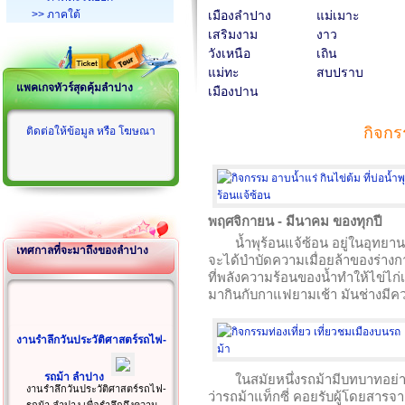
>> ภาคใต้
เมืองลำปาง
แม่เมาะ
เสริมงาม
งาว
วังเหนือ
เถิน
แม่ทะ
สบปราบ
แพคเกจทัวร์สุดคุ้มลำปาง
เมืองปาน
กิจก
ติดต่อให้ข้อมูล หรือ โฆษณา
พฤศจิกายน - มีนาคม ของทุกปี
น้ำพุร้อนแจ้ซ้อน อยู่ในอุท
เทศกาลที่จะมาถึงของลำปาง
จะได้บำบัดความเมื่อยล้าของร่าง
ที่พลังความร้อนของน้ำทำให้ไข่ไก่
มากินกับกาแฟยามเช้า มันช่างมีคว
งานรำลึกวันประวัติศาสตร์รถไฟ-
รถม้า ลำปาง
ในสมัยหนึ่งรถม้ามีบทบาทอย่
งานรำลึกวันประวัติศาสตร์รถไฟ-
ว่ารถม้าแท็กซี่ คอยรับผู้โดยสารจ