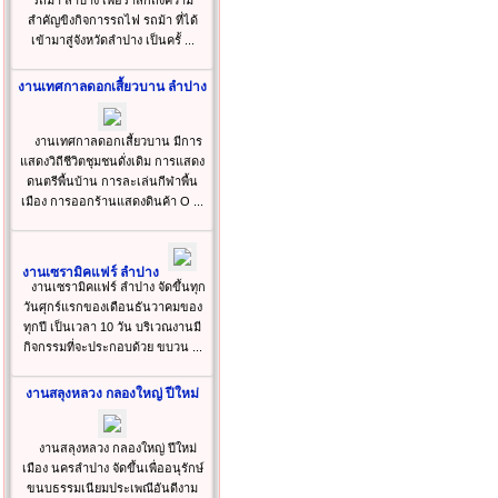
รถม้า ลำปาง เพื่อรำลึกถึงความ
สำคัญขิงกิจการรถไฟ รถม้า ที่ได้
เข้ามาสู่จังหวัดลำปาง เป็นครั้ ...
งานเทศกาลดอกเสี้ยวบาน ลำปาง
งานเทศกาลดอกเสี้ยวบาน มีการ
แสดงวิถีชีวิตชุมชนดั่งเดิม การแสดง
ดนตรีพื้นบ้าน การละเล่นกีฬาพื้น
เมือง การออกร้านแสดงดินค้า O ...
งานเซรามิคแฟร์ ลำปาง
งานเซรามิคแฟร์ ลำปาง จัดขึ้นทุก
วันศุกร์แรกของเดือนธันวาคมของ
ทุกปี เป็นเวลา 10 วัน บริเวณงานมี
กิจกรรมที่จะประกอบด้วย ขบวน ...
งานสลุงหลวง กลองใหญ่ ปีใหม่
งานสลุงหลวง กลองใหญ่ ปีใหม่
เมือง นครลำปาง จัดขึ้นเพื่ออนุรักษ์
ขนบธรรมเนียมประเพณีอันดีงาม