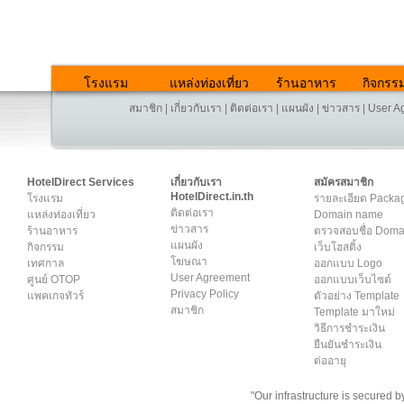
โรงแรม
แหล่งท่องเที่ยว
ร้านอาหาร
กิจกรร
สมาชิก
|
เกี่ยวกับเรา
|
ติดต่อเรา
|
แผนผัง
|
ข่าวสาร
|
User A
HotelDirect Services
เกี่ยวกับเรา
สมัครสมาชิก
HotelDirect.in.th
โรงแรม
รายละเอียด Packa
ติดต่อเรา
แหล่งท่องเที่ยว
Domain name
ข่าวสาร
ร้านอาหาร
ตรวจสอบชื่อ Dom
แผนผัง
กิจกรรม
เว็บโฮสติ้ง
โฆษณา
เทศกาล
ออกแบบ Logo
User Agreement
ศูนย์ OTOP
ออกแบบเว็บไซต์
Privacy Policy
แพคเกจทัวร์
ตัวอย่าง Template
สมาชิก
Template มาใหม่
วิธีการชำระเงิน
ยืนยันชำระเงิน
ต่ออายุ
"Our infrastructure is secured 