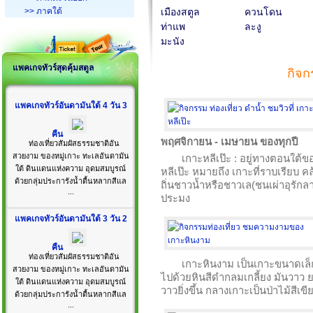
>> ภาคใต้
เมืองสตูล
ควนโดน
ท่าแพ
ละงู
มะนัง
แพคเกจทัวร์สุดคุ้มสตูล
กิจก
แพคเกจทัวร์อันดามันใต้ 4 วัน 3
คืน
พฤศจิกายน - เมษายน ของทุกปี
ท่องเที่ยวสัมผัสธรรมชาติอัน
สวยงาม ของหมู่เกาะ ทะเลอันดามัน
เกาะหลีเป๊ะ : อยู่ทางตอนใต้
ใต้ ดินแดนแห่งความ อุดมสมบูรณ์
หลีเป๊ะ หมายถึง เกาะที่ราบเรียบ ค
ด้วยกลุ่มประการังน้ำตื้นหลากสีแล
ถิ่นชาวน้ำหรือชาวเล(ชนเผ่าอุรักล
...
ประมง
แพคเกจทัวร์อันดามันใต้ 3 วัน 2
คืน
ท่องเที่ยวสัมผัสธรรมชาติอัน
เกาะหินงาม เป็นเกาะขนาดเล็ก
สวยงาม ของหมู่เกาะ ทะเลอันดามัน
ไปด้วยหินสีดำกลมเกลี้ยง มันวาว 
ใต้ ดินแดนแห่งความ อุดมสมบูรณ์
วาวยิ่งขึ้น กลางเกาะเป็นป่าไม้สีเข
ด้วยกลุ่มประการังน้ำตื้นหลากสีแล
...