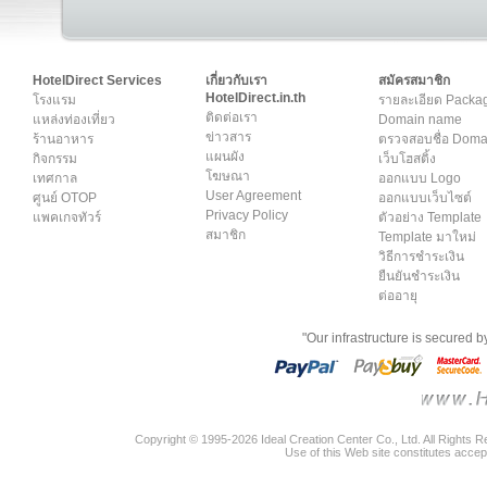
HotelDirect Services
เกี่ยวกับเรา
สมัครสมาชิก
HotelDirect.in.th
โรงแรม
รายละเอียด Packa
ติดต่อเรา
แหล่งท่องเที่ยว
Domain name
ข่าวสาร
ร้านอาหาร
ตรวจสอบชื่อ Dom
แผนผัง
กิจกรรม
เว็บโฮสติ้ง
โฆษณา
เทศกาล
ออกแบบ Logo
User Agreement
ศูนย์ OTOP
ออกแบบเว็บไซต์
Privacy Policy
แพคเกจทัวร์
ตัวอย่าง Template
สมาชิก
Template มาใหม่
วิธีการชำระเงิน
ยืนยันชำระเงิน
ต่ออายุ
"Our infrastructure is secured 
Copyright © 1995-2026 Ideal Creation Center Co., Ltd. All Rights 
Use of this Web site constitutes accep