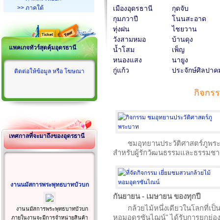
>> ภาคใต้
เมืองอุดรธานี
กุดจับ
กุมภวาปี
โนนสะอาด
ทุ่งฝน
ไชยวาน
วังสามหมอ
บ้านดุง
แพคเกจทัวร์สุดคุ้มอุดรธานี
น้ำโสม
เพ็ญ
หนองแสง
นายูง
กู่แก้ว
ประจักษ์ศิลปาค
ติดต่อให้ข้อมูล หรือ โฆษณา
กิจกรร
เทศกาลที่จะมาถึงของอุดรธานี
ชมอุทยานประวัติศาสตร์ภูพระบ
สำหรับผู้รักวัฒนธรรมและธรรมชาติ 
งานนมัสการพระพุทธบาทบัวบก
กันยายน - เมษายน ของทุกปี
กล้วยไม้หนึ่งเดียวในโลกที่เ
งานนมัสการพระพุทธบาทบัวบก
หอมอุดรซันไฌน์" ได้รับการยกย่อ
ภายในงานจะมีการจำหน่ายสินค้า