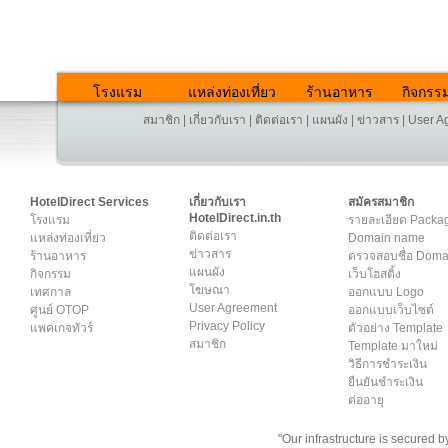
โรงแรม
แหล่งท่องเที่ยว
ร้านอาหาร
กิจกรร
สมาชิก
|
เกี่ยวกับเรา
|
ติดต่อเรา
|
แผนผัง
|
ข่าวสาร
|
User A
HotelDirect Services
เกี่ยวกับเรา
สมัครสมาชิก
HotelDirect.in.th
โรงแรม
รายละเอียด Packa
ติดต่อเรา
แหล่งท่องเที่ยว
Domain name
ข่าวสาร
ร้านอาหาร
ตรวจสอบชื่อ Dom
แผนผัง
กิจกรรม
เว็บโฮสติ้ง
โฆษณา
เทศกาล
ออกแบบ Logo
User Agreement
ศูนย์ OTOP
ออกแบบเว็บไซต์
Privacy Policy
แพคเกจทัวร์
ตัวอย่าง Template
สมาชิก
Template มาใหม่
วิธีการชำระเงิน
ยืนยันชำระเงิน
ต่ออายุ
"Our infrastructure is secured 