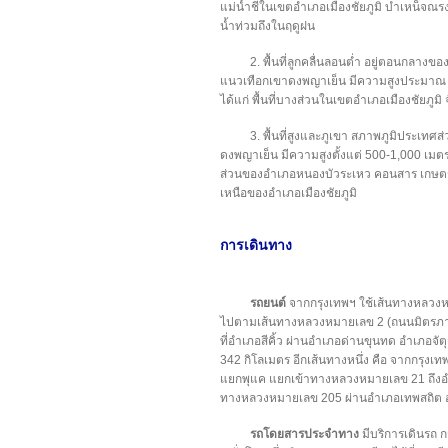
แม่น้ำชีในเขตอำเภอเมืองชัยภูมิ บำเหน็จณรงค
น้ำท่วมถึงในฤดูฝน
2. พื้นที่ลูกคลื่นลอนต่ำ อยู่ตอนกลางข
แนวเทือกเขาดงพญาเย็น มีความสูงประมาณ
ได้แก่ พื้นที่บางส่วนในเขตอำเภอเมืองชัยภูม
3. พื้นที่สูงและภูเขา สภาพภูมิประเทศ
ดงพญาเย็น มีความสูงตั้งแต่ 500-1,000 เมตร 
ส่วนของอำเภอหนองบัวระเหว คอนสาร เกษตรสม
เหนือของอำเภอเมืองชัยภูมิ
การเดินทาง
รถยนต์
จากกรุงเทพฯ ใช้เส้นทางหลวงห
ไปตามเส้นทางหลวงหมายเลข 2 (ถนนมิตรภาพ
ที่อำเภอสีคิ้ว ผ่านอำเภอด่านขุนทด อำเภอจัต
342 กิโลเมตร อีกเส้นทางหนึ่ง คือ จากกรุงเ
แยกพุแค แยกเข้าทางหลวงหมายเลข 21 ถึงอ
ทางหลวงหมายเลข 205 ผ่านอำเภอเทพสถิต อำเภอ
รถโดยสารประจำทาง
มีบริการเดินรถ ก