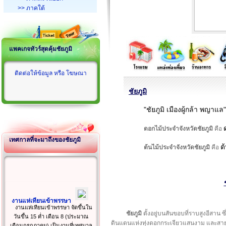
>> ภาคใต้
แพคเกจทัวร์สุดคุ้มชัยภูมิ
ติดต่อให้ข้อมูล หรือ โฆษณา
ชัยภูมิ
"ชัยภูมิ เมืองผู้กล้า พญาแล"
ดอกไม้ประจำจังหวัดชัยภูมิ
คือ
เทศกาลที่จะมาถึงของชัยภูมิ
ต
ต้นไม้ประจำจังหวัดชัยภูมิ
คือ
งานแห่เทียนเข้าพรรษา
งานแห่เทียนเข้าพรรษา จัดขึ้นใน
ชัยภูมิ
ตั้งอยู่บนสันขอบที่ราบสูงอีสาน ซ
วันขึ้น 15 ค่ำ เดือน 8 (ประมาณ
ดินแดนแห่งทุ่งดอกกระเจียวแสนงาม และสายน้ำต
เดือนกรกฎาคม) เป็นงานที่เทศบาล