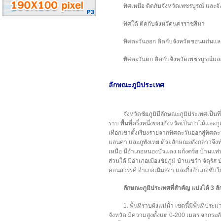
ทิศเหนือ ติดกับจังหวัดเพชรบูรณ์ และจ
ทิศใต้ ติดกับจังหวัดนครราชสีมา
ทิศตะวันออก ติดกับจังหวัดขอนแก่นแ
ทิศตะวันตก ติดกับจังหวัดเพชรบูรณ์และ
ลักษณะภูมิประเทศ
จังหวัดชัยภูมิมีลักษณะภูมิประเทศเป็นท
ราบ พื้นที่ครึ่งหนึ่งของจังหวัดเป็นป่าไม้และภู
เทือกเขาตั้งเรียงรายจากทิศตะวันออกสู่ทิศต
แลนคา และภูพังเหย ด้วยลักษณะดังกล่าวจึงทำให
เหนือ มีอำเภอหนองบัวแดง แก้งคร้อ บ้านแท่
ส่วนใต้ มีอำเภอเมืองชัยภูมิ บ้านเขว้า จัตุร
คอนสวรรค์ อำเภอเนินสง่า และกิ่งอำเภอซับใ
ลักษณะภูมิประเทศที่สำคัญ แบ่งได้ 3 ล
1. พื้นทีราบฝั่งแม่น้ำ เขตนี้มีพื้นที่ปร
จังหวัด มีความสูงตั้งแต่ 0-200 เมตร จากระด