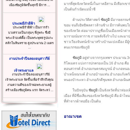
มากที่สุดจังหวัดหนึ่งในภาคอีสาน มีเทือกเขาท
เมืองชัยภูมิจัดขึ้นทุกปี มีการ ...
เป็นต้นกำเนิดแม่น้ำชี
ด้านประวัติศาสตร์
ชัยภูมิ
มีอารยธรรมซ้
ประเพณีรำผีฟ้า
ขอม จนถึงอิทธิพลลาวล้านช้าง มีการค้นพบ
ประเพณีรำผีฟ้า เป็นการรำ
ของจังหวัด ต่อมาปรากฏชื่อเป็นเมืองหน้าด่
บวงสรวงเป็นกลุ่มๆ ที่ภูพระ ซึ่งมี
นารายณ์มหาราช ภายหลังจึงร้างไป และมาปราก
พระเจ้าองค์ตื้อ เป็นพระพุทธรูปแกะ
ชาวเวียงจันทน์เข้ามาสร้างบ้านแปงเมือง มีผู้น
สลักในหินทราย สูงประมาณ 2 เมตร
คนแรกของชัยภูมิ
...
ชัยภูมิ
อยู่ห่างจากกรุงเทพฯ ประมาณ 34
งานประจำปีฉลองอนุสาวรีย์
กิโลเมตร แบ่งการปกครองเป็น 16 อำเภอ คือ 
คอนสวรรค์ อำเภอเกษตรสมบูรณ์ อำเภอหนองบั
เจ้าพระยาแล
บำเหน็จณรงค์ อำเภอบ้านแท่น อำเภอแก้งค
งานประจำปีฉลองอนุสาวรีย์
เจ้าพระยาแล จัดขึ้นเพื่อรำลึกถึงคุณ
หนองบัวระเหว อำเภอภักดีชุมพล อำเภอเนินส
งามความดีของเจ้าพ่อพระยาแลผู้
สร้างเมืองชัยภูมิคน แรก จัดระหว่ ...
ในปัจจุบัน
ชัยภูมิ
เป็นจังหวัดที่น่าท่อง
เมือง ที่มีชื่อเสียงของจังหวัดชัยภูมิ คือ ผ้าไ
ที่ทำจากผ้าทอมือ เป็นต้น
อาณาเขต