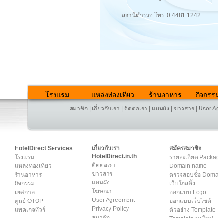
สถานีตำรวจ โทร. 0 4481 1242
โรงแรม
แหล่งท่องเที่ยว
ร้านอาหาร
กิจกรร
สมาชิก
|
เกี่ยวกับเรา
|
ติดต่อเรา
|
แผนผัง
|
ข่าวสาร
|
User A
HotelDirect Services
เกี่ยวกับเรา
สมัครสมาชิก
HotelDirect.in.th
โรงแรม
รายละเอียด Packa
ติดต่อเรา
แหล่งท่องเที่ยว
Domain name
ข่าวสาร
ร้านอาหาร
ตรวจสอบชื่อ Dom
แผนผัง
กิจกรรม
เว็บโฮสติ้ง
โฆษณา
เทศกาล
ออกแบบ Logo
User Agreement
ศูนย์ OTOP
ออกแบบเว็บไซต์
Privacy Policy
แพคเกจทัวร์
ตัวอย่าง Template
สมาชิก