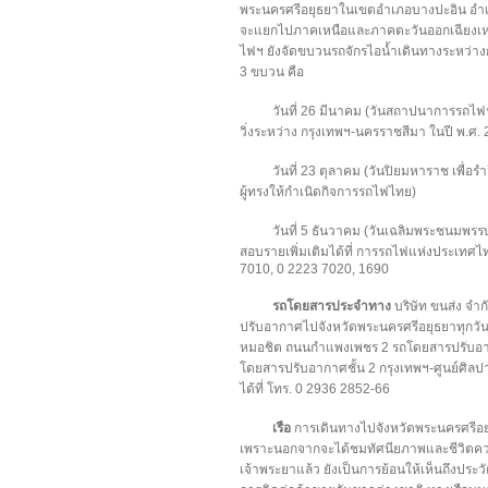
พระนครศรีอยุธยาในเขตอำเภอบางปะอิน อำเ
จะแยกไปภาคเหนือและภาคตะวันออกเฉียงเหนื
ไฟฯ ยังจัดขบวนรถจักรไอน้ำเดินทางระหว่าง
3 ขบวน คือ
วันที่ 26 มีนาคม (วันสถาปนาการรถไฟ
วิ่งระหว่าง กรุงเทพฯ-นครราชสีมา ในปี พ.ศ.
วันที่ 23 ตุลาคม (วันปิยมหาราช เพื่อร
ผู้ทรงให้กำเนิดกิจการรถไฟไทย)
วันที่ 5 ธันวาคม (วันเฉลิมพระชนมพรร
สอบรายเพิ่มเติมได้ที่ การรถไฟแห่งประเทศไ
7010, 0 2223 7020, 1690
รถโดยสารประจำทาง
บริษัท ขนส่ง จ
ปรับอากาศไปจังหวัดพระนครศรีอยุธยาทุกวั
หมอชิต ถนนกำแพงเพชร 2 รถโดยสารปรับอาก
โดยสารปรับอากาศชั้น 2 กรุงเทพฯ-ศูนย์ศิล
ได้ที่ โทร. 0 2936 2852-66
เรือ
การเดินทางไปจังหวัดพระนครศรีอย
เพราะนอกจากจะได้ชมทัศนียภาพและชีวิตความ
เจ้าพระยาแล้ว ยังเป็นการย้อนให้เห็นถึงประวั