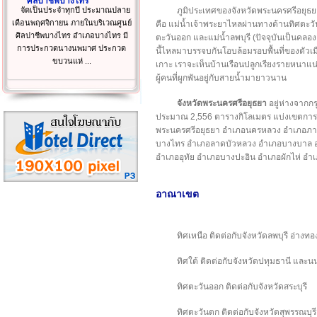
ศิลปาชีพบางไทร
จัดเป็นประจำทุกปี ประมาณปลาย
ภูมิประเทศของจังหวัดพระนครศรีอยุธยา
เดือนพฤศจิกายน ภายในบริเวณศูนย์
คือ แม่น้ำเจ้าพระยาไหลผ่านทางด้านทิศตะวั
ศิลปาชีพบางไทร อำเภอบางไทร มี
ตะวันออก และแม่น้ำลพบุรี (ปัจจุบันเป็นคลอ
การประกวดนางนพมาศ ประกวด
นี้ไหลมาบรรจบกันโอบล้อมรอบพื้นที่ของตัวเม
ขบวนแห่ ...
เกาะ เราจะเห็นบ้านเรือนปลูกเรียงรายหนาแน่
ผู้คนที่ผูกพันอยู่กับสายน้ำมายาวนาน
จังหวัดพระนครศรีอยุธยา
อยู่ห่างจากกรุ
ประมาณ 2,556 ตารางกิโลเมตร แบ่งเขตการป
พระนครศรีอยุธยา อำเภอนครหลวง อำเภอภา
บางไทร อำเภอลาดบัวหลวง อำเภอบางบาล 
อำเภออุทัย อำเภอบางปะอิน อำเภอผักไห่ อำเ
อาณาเขต
ทิศเหนือ ติดต่อกับจังหวัดลพบุรี อ่างทอ
ทิศใต้ ติดต่อกับจังหวัดปทุมธานี และนน
ทิศตะวันออก ติดต่อกับจังหวัดสระบุรี
ทิศตะวันตก ติดต่อกับจังหวัดสุพรรณบุรี