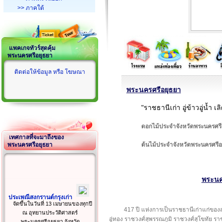
>> ภาคใต้
แพคเกจทัวร์สุดคุ้ม
พระนครศรีอยุธยา
ติดต่อให้ข้อมูล หรือ โฆษณา
พระนครศรีอยุธยา
"ราชธานีเก่า อู่ข้าวอู่น้ำ 
ดอกไม้ประจำจังหวัดพระนครศรี
เทศกาลที่จะมาถึงของ
พระนครศรีอยุธยา
ต้นไม้ประจำจังหวัดพระนครศรีอ
พระนค
ประเพณีสงกรานต์กรุงเก่า
จัดขึ้นในวันที่ 13 เมษายนของทุกปี
417 ปี แห่งการเป็นราชธานีเก่าแก่ขอ
ณ อุทยานประวัติศาสตร์
อู่ทอง ราชวงศ์สุพรรณภูมิ ราชวงศ์สุโขทัย
พระนครศรีอยุธยา จังหวัด