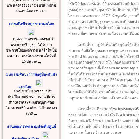
กษัตริย์ปกครองทั้งสิ้น 33 พระองค์โดยมีปฐมกษั
พระนครศรีอยุธยา มีขบวนแห่ตาม
อู่ทอง) พระนครศรีอยุธยาจึงนับเป็นราชธานีที
ประเพณีของชาวอ ...
ไทย ตลอดระยะเวลา 417 ปี ที่กรุงศรีอยุธยาเ
ช่วงแห่งความเจริญสูงสุดของชนชาติไทยเท่าน
ยอยศยิ่งฟ้า อยุธยามรดกโลก
มวลมนุษยชาติซึ่งเป็นที่ประจักษ์แก่ นานาอาร
ทำลายเสียหายจากสงครามกับประเทศเพื่อนบ้
เนื่องจากนครประวัติศาสตร์
แต่สิ่งที่ปรากฏให้เห็นในปัจจุบันนี้ยั
พระนครศรีอยุธยา ได้รับการ
ประกาศโดยองค์การยูเนสโกให้เป็น
สามารถอันยิ่งใหญ่ของบรรพบุรุษแห่งราชอาณาจ
มรดกโลกทางวัฒนธรรม เมื่อวันที่
ทางศิลปวัฒนธรรม และความมั่งคั่งไว้ให้แก่ผ
13 ธันวาค ...
ที่น่ายินดีว่าองค์การยูเนสโก้ โดยคณะกรรม
พระนครศรีอยุธยา ซึ่งมีอาณาเขตครอบคลุมอ
พื้นที่ที่ได้รับการจัดตั้งเป็นอุทยานประวัติศ
มหกรรมศิลปะการต่อสู้ป้องกันตัว
เมื่อวันที่ 13 ธันวาคม พ.ศ. 2534 ณ กรุงคาร์
ประวัติศาสตร์สุโขทัย-อุทยานประวัติศาสตร์
แบบไทย
ชาติไทยเป็นชาติเก่าแก่ที่มี
โดยจะมีผลให้ได้รับความคุ้มครองตามอนุสัญญ
ประวัติศาสตร์ อันยาวนาน มีการ
อนุชนรุ่นหลังจะได้ไปศึกษาเยี่ยมชมเมืองหลวง
สร้างสรรค์สะสมภูมิปัญญา ศิลป
วัฒนธรรมที่มีเอกลักษณ์เป็นของตน
สถานที่ท่องเที่ยวของ
จังหวัดพระนครศรี
เองสื ...
พระราชวังต่างๆ พระราชวังในจังหวัดพระนครศร
จันทรเกษมหรือวังหน้า และวังหลัง นอกจากน
งานลอยกระทงตามประทีปศูนย์
ซึ่งเป็นที่สำหรับเสด็จ ประพาส ได้แก่ พระ
นครหลวง ในเขตอำเภอนครหลวง