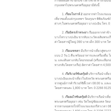
การติดต่อค้าขายกับชาวต่างชาติ ทางเรือบนสา
กรุงเทพฯไปพระนครศรีอยุธยามีดังนี้
1.
เรือมโนราห์ 2
ออกจากท่าโรงแรมแมริ
เที่ยวชมตั้งแต่กรุงเทพฯ วัดอรุณฯ พิพิธภัณฑ์
ต่างๆ ในพระนครศรีอยุธยา บางปะอิน โทร. 0
2.
เรือมิตรเจ้าพระยา
เรือออกจากท่าช้าง
บางไทร บางปะอิน ขากลับแวะวัดเฉลิมพระเกีย
ค่าโดยสารผู้ใหญ่ 390 บาท เด็ก 300 บาท โ
3.
เรือเมฆขลา
มีบริการนำเที่ยวสู่พระ
แบบ 2 วัน 1 คืน พร้อมอาหารและเครื่องดื่ม
น. และเดินทางกลับโดยรถยนต์ (หรือจะเลือ
ทางกลับโดยทางเรือ) อัตราค่าโดยสาร 4,50
4.
เรือริเวอร์ซันครุ้ยส์
บริการเรือนำเที่ย
บางปะอินและนำเที่ยวในจังหวัด พระนครศรีอ
จากศูนย์การค้าริเวอร์ซิตี้เวลา 08.00 น .แล
โดยสารคนละ 1,800 บาท โทร. 0 2266 9125
5.
เรือฮอไรซันครุ้ยส์
มีบริการเรือนำเที่
พระนครศรีอยุธยา เช่น วัดใหญ่ชัยมงคล วัด
จากลานจอดรถใกล้โรงแรมแชงกรีล่าเวลา 08.0
โดยสารคนละ 1,600 บาท โทร. 0 2236 7777 