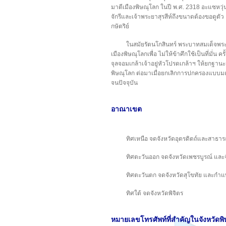
มาตีเมืองพิษณุโลก ในปี พ.ศ. 2318 อะแซหวุ่น
จักรีและเจ้าพระยาสุรสีห์ถึงขนาดต้องขอดูตัว
กษัตริย์
ในสมัยรัตนโกสินทร์ พระบาทสมเด็จพระ
เมืองพิษณุโลกเพื่อ ไม่ให้ข้าศึกใช้เป็นที่มั่น
จุลจอมเกล้าเจ้าอยู่หัวโปรดเกล้าฯ ให้ยกฐา
พิษณุโลก ต่อมาเมื่อยกเลิกการปกครองแบบมณ
จนปัจจุบัน
อาณาเขต
ทิศเหนือ จดจังหวัดอุตรดิตถ์และสา
ทิศตะวันออก จดจังหวัดเพชรบูรณ์ และ
ทิศตะวันตก จดจังหวัดสุโขทัย และกำ
ทิศใต้ จดจังหวัดพิจิตร
หมายเลขโทรศัพท์ที่สำคัญในจังหวัดพ