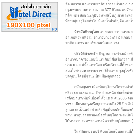
วัฒนธรรม และธรรมชาติของสายน้ำและป่าเขาที
กรุงเทพมหานครประมาณ 377 กิโลเมตร จังหว
กิโลเมตร ลักษณะภูมิประเทศเป็นภูเขาและที่
ที่ราบลุ่มอยู่โดยทั่วไป มีแม่น้ำสำคัญคือ แม่
จังหวัดพิษณุโลก
แบ่งเขตการปกครองออก
อำเภอพรหมพิราม อำเภอบางระกำ อำเภอบางก
ชาติตระการ และอำเภอเนินมะปราง
ประวัติศาสตร์
หลักฐานการสร้างเมืองพิ
อำนาจปกครองแถบนี้ แต่เดิมมีชื่อเรียกว่า “เมื
น่าน และแม่น้ำแควน้อย หรือบริเวณที่ตั้งของ
สมเด็จพระมหาธรรมราชาลิไทแห่งกรุงสุโขทัย ได
ปัจจุบัน โดยมีฐานะเป็นเมืองลูกหลวง
สมัยอยุธยา เมืองพิษณุโลกทวีความสำคั
ศรีอยุธยาและอาณาจักรฝ่ายเหนือ สมเด็จพ
เสด็จมาประทับที่เมืองนี้ ตั้งแต่ พ.ศ. 2006 จ
ราชธานีแทนกรุงศรีอยุธยานานถึง 25 ปี หลัง
ลูกหลวง เป็นหน้าด่านสำคัญที่จะสกัดกั้นกอ
พระมหาอุปราชครองเมืองพิษณุโลก ระยะนั้นไ
ได้ทรงรวบรวมชายฉกรรจ์ชาวพิษณุโลกกอบกู้
ในสมัยกรุงธนบุรี พิษณุโลกเป็นสถานที่ตั้