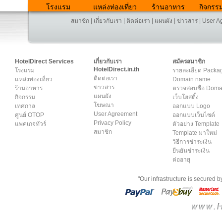
โรงแรม
แหล่งท่องเที่ยว
ร้านอาหาร
กิจกรร
สมาชิก
|
เกี่ยวกับเรา
|
ติดต่อเรา
|
แผนผัง
|
ข่าวสาร
|
User A
HotelDirect Services
เกี่ยวกับเรา
สมัครสมาชิก
HotelDirect.in.th
โรงแรม
รายละเอียด Packa
ติดต่อเรา
แหล่งท่องเที่ยว
Domain name
ข่าวสาร
ร้านอาหาร
ตรวจสอบชื่อ Dom
แผนผัง
กิจกรรม
เว็บโฮสติ้ง
โฆษณา
เทศกาล
ออกแบบ Logo
User Agreement
ศูนย์ OTOP
ออกแบบเว็บไซต์
Privacy Policy
แพคเกจทัวร์
ตัวอย่าง Template
สมาชิก
Template มาใหม่
วิธีการชำระเงิน
ยืนยันชำระเงิน
ต่ออายุ
"Our infrastructure is secured 