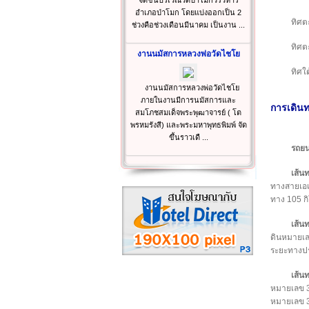
จัดขึ้นบริเวณวัดป่าโมกวรวิหาร
อำเภอป่าโมก โดยแบ่งออกเป็น 2
ทิศต
ช่วงคือช่วงเดือนมีนาคม เป็นงาน ...
ทิศต
งานนมัสการหลวงพ่อวัดไชโย
ทิศใ
งานนมัสการหลวงพ่อวัดไชโย
ภายในงานมีการนมัสการและ
การเดิน
สมโภชสมเด็จพระพุฒาจารย์ ( โต
พรหมรังสี) และพระมหาพุทธพิมพ์ จัด
ขึ้นราวเดื ...
รถยน
เส้นท
ทางสายเอเ
ทาง 105 ก
เส้นท
ดินหมายเล
ระยะทางป
เส้นท
หมายเลข 3
หมายเลข 3