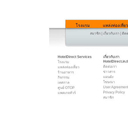
โรงแรม
แหล่งท่องเที่ยว
สมาชิก
|
เกี่ยวกับเรา
|
ติด
HotelDirect Services
เกี่ยวกับเรา
HotelDirect.in.t
โรงแรม
ติดต่อเรา
แหล่งท่องเที่ยว
ข่าวสาร
ร้านอาหาร
แผนผัง
กิจกรรม
โฆษณา
เทศกาล
User Agreemen
ศูนย์ OTOP
Privacy Policy
แพคเกจทัวร์
สมาชิก