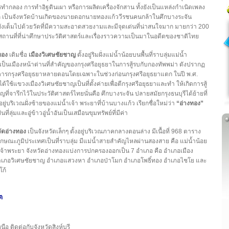
ทำกลอง การทำอิฐดินเผา หรือการผลิตเครื่องจักสาน ทั้งยังเป็นแหล่งกำเนิดเพลง
ิเก เป็นจังหวัดบ้านเกิดของนายดอกนายทองแก้ววีรชนคนกล้าในศึกบางระจัน
ยังเต็มไปด้วยวัดที่มีความสะอาดสวยงามและมีจุดเด่นที่น่าสนใจมาก มายกว่า 200
นสถานที่ที่น่าศึกษาประวัติศาสตร์และเรื่องราวความเป็นมาในอดีตของชาติไทย
ทอง
เดิมชื่อ
เมืองวิเศษชัยชาญ
ตั้งอยู่ริมฝั่งแม่น้ำน้อยบนพื้นที่ราบลุ่มแม่น้ำ
เป็นเมืองหน้าด่านที่สำคัญของกรุงศรีอยุธยาในการสู้รบกับกองทัพพม่า ดังปรากฏ
รกรุงศรีอยุธยาหลายตอนโดยเฉพาะในช่วงก่อนกรุงศรีอยุธยาแตก ในปี พ.ศ.
ด้ใช้แขวงเมืองวิเศษชัยชาญเป็นที่ตั้งค่ายเพื่อตีกรุงศรีอยุธยาและทำ ให้เกิดการสู้
ัญที่จารึกไว้ในประวัติศาสตร์ไทยนั่นคือ ศึกบางระจัน ปลายสมัยกรุงธนบุรีได้ย้ายที่
อยู่บริเวณฝั่งซ้ายของแม่น้ำเจ้า พระยาที่บ้านบางแก้ว เรียกชื่อใหม่ว่า
“อ่างทอง”
นที่ลุ่มและอู่ข้าวอู่น้ำอันเป็นเสมือนขุมทรัพย์ที่มีค่า
วัดอ่างทอง
เป็นจังหวัดเล็กๆ ตั้งอยู่บริเวณภาคกลางตอนล่าง มีเนื้อที่ 968 ตาราง
ักษณะภูมิประเทศเป็นที่ราบลุ่ม มีแม่น้ำสายสำคัญไหลผ่านสองสาย คือ แม่น้ำน้อย
เจ้าพระยา จังหวัดอ่างทองแบ่งการปกครองออกเป็น 7 อำเภอ คือ อำเภอเมือง
ำเภอวิเศษชัยชาญ อำเภอแสวงหา อำเภอป่าโมก อำเภอโพธิ์ทอง อำเภอไชโย และ
ก้
ต
นือ ติดต่อกับจังหวัดสิงห์บุรี