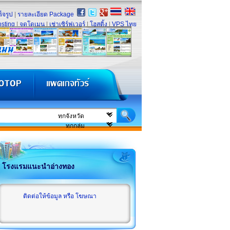
็จรูป
|
รายละเอียด Package
sting
|
จดโดเมน
|
เช่าเซิร์ฟเวอร์
|
โฮสติ้ง
|
VPS ไทย
โรงแรมแนะนำอ่างทอง
ติดต่อให้ข้อมูล หรือ โฆษณา