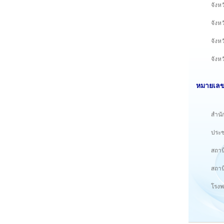
จังห
จังห
จังห
จังห
หมายเลขโ
สำนั
ประช
สถาน
สถาน
โรงพ