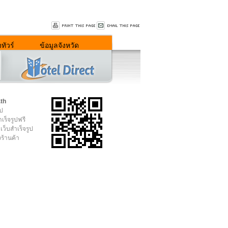
ทัวร์
ข้อมูลจังหวัด
.th
ูป
เร็จรูปฟรี
เว็บสำเร็จรูป
งร้านค้า