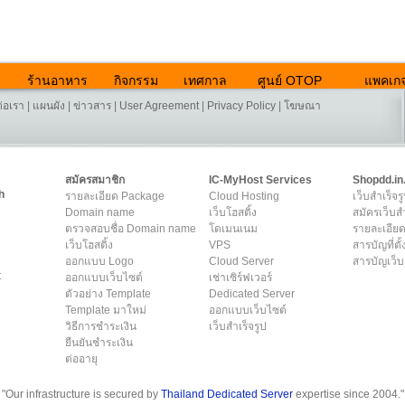
ร้านอาหาร
กิจกรรม
เทศกาล
ศูนย์ OTOP
แพคเกจ
ต่อเรา
|
แผนผัง
|
ข่าวสาร
|
User Agreement
|
Privacy Policy
|
โฆษณา
สมัครสมาชิก
IC-MyHost Services
Shopdd.in
h
รายละเอียด Package
Cloud Hosting
เว็บสำเร็จร
Domain name
เว็บโฮสติ้ง
สมัครเว็บสำ
ตรวจสอบชื่อ Domain name
โดเมนเนม
รายละเอียด
เว็บโฮสติ้ง
VPS
สารบัญที่ตั้
ออกแบบ Logo
Cloud Server
สารบัญเว็บ
t
ออกแบบเว็บไซต์
เช่าเซิร์ฟเวอร์
ตัวอย่าง Template
Dedicated Server
Template มาใหม่
ออกแบบเว็บไซต์
วิธีการชำระเงิน
เว็บสำเร็จรูป
ยืนยันชำระเงิน
ต่ออายุ
"Our infrastructure is secured by
Thailand Dedicated Server
expertise since 2004."