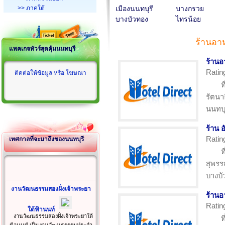
>> ภาคใต้
เมืองนนทบุรี
บางกรวย
บางบัวทอง
ไทรน้อย
ร้านอา
แพคเกจทัวร์สุดคุ้มนนทบุรี
ร้านอ
Ratin
ติดต่อให้ข้อมูล หรือ โฆษณา
ท
รัตนา
นนทบุ
ร้าน อ
Ratin
เทศกาลที่จะมาถึงของนนทบุรี
ท
สุพรร
บางบั
งานวัฒนธรรมสองฝั่งเจ้าพระยา
ร้านอ
Ratin
ใต้ฟ้านนท์
งานวัฒนธรรมสองฝั่งเจ้าพระยาใต้
ท