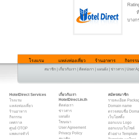
Ratin
ท
บางกร
โรงแรม
แหล่งท่องเที่ยว
ร้านอาหาร
กิจกรร
สมาชิก
|
เกี่ยวกับเรา
|
ติดต่อเรา
|
แผนผัง
|
ข่าวสาร
|
User A
HotelDirect Services
เกี่ยวกับเรา
สมัครสมาชิก
HotelDirect.in.th
โรงแรม
รายละเอียด Packa
ติดต่อเรา
แหล่งท่องเที่ยว
Domain name
ข่าวสาร
ร้านอาหาร
ตรวจสอบชื่อ Dom
แผนผัง
กิจกรรม
เว็บโฮสติ้ง
โฆษณา
เทศกาล
ออกแบบ Logo
User Agreement
ศูนย์ OTOP
ออกแบบเว็บไซต์
Privacy Policy
แพคเกจทัวร์
ตัวอย่าง Template
สมาชิก