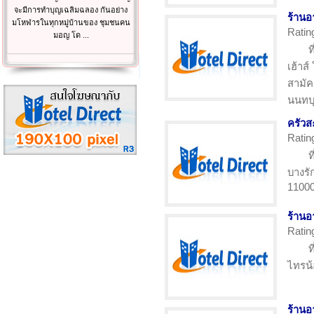
จะมีการทำบุญเฉลิมฉลอง กันอย่าง
ร้านอ
มโหฬารในทุกหมู่บ้านของ ชุมชนคน
Ratin
มอญ โด ...
ท
เฮ้าส
สามั
นนทบุ
ครัวส
Ratin
ท
บางรั
1100
ร้านอ
Ratin
ท
ไทรน้
ร้านอ