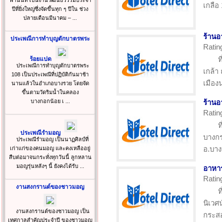
ฟ้านนท์ เป็นงานวัฒนธรรรมประจำ
เกลือ
ปีที่ยิ่งใหญ่ซึ่งจัดขึ้นทุก ๆ ปีใน ช่วง
ปลายเดือนมีนาคม – ...
ร้านอ
ประเพณีการทำบุญตักบาตรพระ
Ratin
ท
ร้อยแปด
ประเพณีการทำบุญตักบาตรพระ
เกล้า
108 เป็นประเพณีที่ปฏิบัติกันมาช้า
เมือง
นานแล้วในอำเภอบางรวย โดยจัด
ขึ้นตามวัดริมน้ำในคลอง
บางกอกน้อย เ ...
ร้านอ
Ratin
ท
ประเพณีรำมอญ
บางกร
ประเพณีรำมอญ เป็นนาฏศิลป์ที่
อ.บาง
เก่าแก่ของคนมอญ และคงเหลืออยู่
สืบต่อมาจนกระทั่งทุกวันนี้ ลูกหลาน
มอญรุ่นหลังๆ นี้ ยังคงได้รับ ...
อาหาร
Ratin
งานสงกรานต์ของชาวมอญ
ท
นิเวศ
งานสงกรานต์ของชาวมอญ เป็น
กระสอ
เทศกาลสำคัญประจำปี ของชาวมอญ