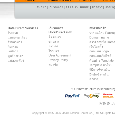
โรงแรม
แหล่งท่องเที่ยว
ร้านอาหาร
กิจกรร
สมาชิก
|
เกี่ยวกับเรา
|
ติดต่อเรา
|
แผนผัง
|
ข่าวสาร
|
User A
HotelDirect Services
เกี่ยวกับเรา
สมัครสมาชิก
HotelDirect.in.th
โรงแรม
รายละเอียด Packa
ติดต่อเรา
แหล่งท่องเที่ยว
Domain name
ข่าวสาร
ร้านอาหาร
ตรวจสอบชื่อ Dom
แผนผัง
กิจกรรม
เว็บโฮสติ้ง
โฆษณา
เทศกาล
ออกแบบ Logo
User Agreement
ศูนย์ OTOP
ออกแบบเว็บไซต์
Privacy Policy
แพคเกจทัวร์
ตัวอย่าง Template
สมาชิก
Template มาใหม่
วิธีการชำระเงิน
ยืนยันชำระเงิน
ต่ออายุ
"Our infrastructure is secured 
Copyright © 1995-2026 Ideal Creation Center Co., Ltd. All Rights 