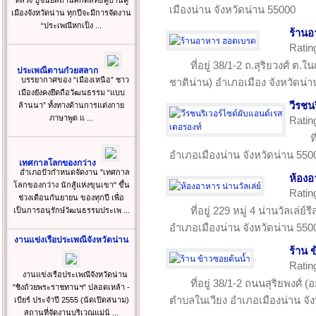
หลวง ปูชนียสถานศักดิ์สิทธิ์คู่บ้านคู่
เมืองน่าน จังหวัดน่าน 55000
เมืองจังหวัดน่าน ทุกปีจะมีการจัดงาน
“ประเพณีหกเป็ง ...
ร้าน
Ratin
ที่อยู่ 38/1-2 ถ.สุริยวงศ์ ต.
ประเพณีตานก๋วยสลาก
บรรยากาศของ “เมืองเหนือ” ชาว
ชาติน่าน) อำเภอเมือง จังหวัดน่
เมืองยังคงยึดถือวัฒนธรรม “แบบ
วีรชน
ล้านนา” ทั้งทางด้านการแต่งกาย
ภาษาพูด แ ...
Ratin
ท
อำเภอเมืองน่าน จังหวัดน่าน 550
เทศกาลโลกของกว่าง
อำเภอปัวกำหนดจัดงาน "เทศกาล
ห้องอ
โลกของกว่าง นักสู้แห่งขุนเขา" ขึ้น
Ratin
ช่วงเดือนกันยายน ของทุกปี เพื่อ
ที่อยู่ 229 หมู่ 4 น่านวัลเล่
เป็นการอนุรักษ์วัฒนธรรมประเพ ...
อำเภอเมืองน่าน จังหวัดน่าน 550
งานแข่งเรือประเพณีจังหวัดน่าน
ร้าน 
Ratin
งานแข่งเรือประเพณีจังหวัดน่าน
ที่อยู่ 38/1-2 ถนนสุริยพงศ์ 
"ชิงถ้วยพระราชทานฯ" ปลอดเหล้า -
ตำบลในเวียง อำเภอเมืองน่าน จั
เบียร์ ประจำปี 2555 (นัดเปิดสนาม)
สถานที่จัดงานบริเวณแม่น้ ...