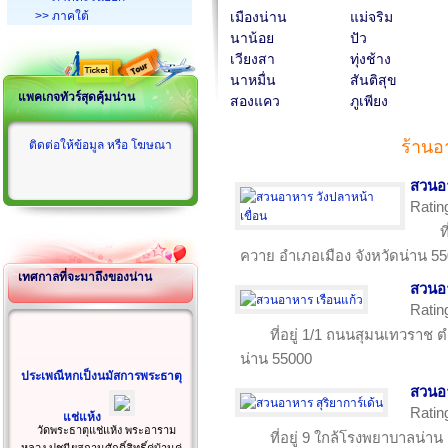
>> ภาคใต้
เมืองน่าน
แม่จริม
นาน้อย
ปัว
เวียงสา
ทุ่งช้าง
นาหมื่น
สันติสุข
แพคเกจทัวร์สุดคุ้มน่าน
สองแคว
ภูเพียง
ร้านอ
ติดต่อให้ข้อมูล หรือ โฆษณา
สวนอา
Ratin
ท
ควาย อำเภอเมือง จังหวัดน่าน 5
เทศกาลที่จะมาถึงของน่าน
สวนอา
Ratin
ที่อยู่ 1/1 ถนนสุมนเทวราช 
น่าน 55000
ประเพณีหกเป็งนมัสการพระธาตุ
สวนอา
Ratin
แช่แห้ง
วัดพระธาตุแช่แห้ง พระอาราม
ที่อยู่ 9 ใกล้โรงพยาบาลน่