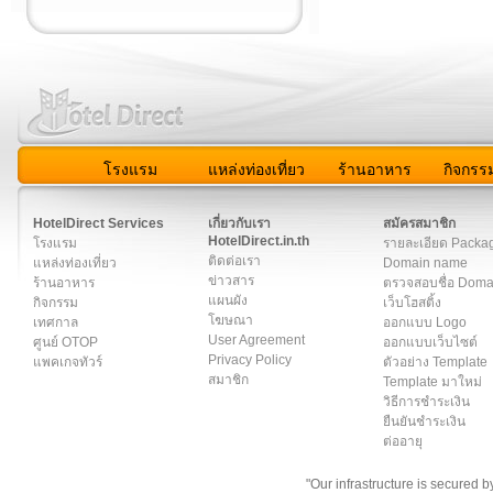
โรงแรม
แหล่งท่องเที่ยว
ร้านอาหาร
กิจกรร
สมาชิก
|
เกี่ยวกับเรา
|
ติดต่อเรา
|
แผนผัง
|
ข่าวสาร
|
User A
HotelDirect Services
เกี่ยวกับเรา
สมัครสมาชิก
HotelDirect.in.th
โรงแรม
รายละเอียด Packa
ติดต่อเรา
แหล่งท่องเที่ยว
Domain name
ข่าวสาร
ร้านอาหาร
ตรวจสอบชื่อ Dom
แผนผัง
กิจกรรม
เว็บโฮสติ้ง
โฆษณา
เทศกาล
ออกแบบ Logo
User Agreement
ศูนย์ OTOP
ออกแบบเว็บไซต์
Privacy Policy
แพคเกจทัวร์
ตัวอย่าง Template
สมาชิก
Template มาใหม่
วิธีการชำระเงิน
ยืนยันชำระเงิน
ต่ออายุ
"Our infrastructure is secured 