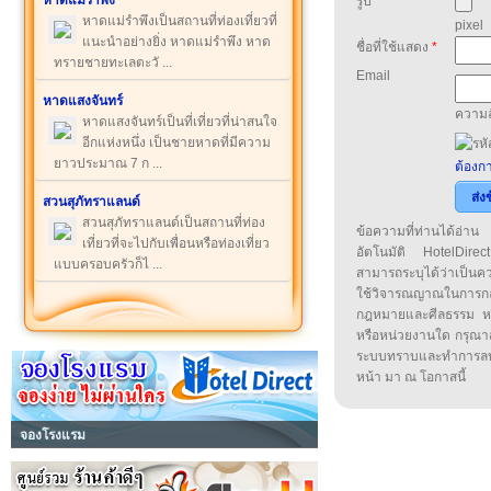
หาดแม่รำพึง
รูป
หาดแม่รำพึงเป็นสถานที่ท่องเที่ยวที่
pixel
แนะนำอย่างยิ่ง หาดแม่รำพึง หาด
ชื่อที่ใช้แสดง
*
ทรายชายทะเลตะวั ...
Email
หาดแสงจันทร์
ความล
หาดแสงจันทร์เป็นที่เที่ยวที่น่าสนใจ
อีกแห่งหนึ่ง เป็นชายหาดที่มีความ
ยาวประมาณ 7 ก ...
ต้องกา
ส่ง
สวนสุภัทราแลนด์
สวนสุภัทราแลนด์เป็นสถานที่ท่อง
ข้อความที่ท่านได้อ่
เที่ยวที่จะไปกับเพื่อนหรือท่องเที่ยว
อัตโนมัติ HotelDirect
แบบครอบครัวก็ไ ...
สามารถระบุได้ว่าเป็นความ
ใช้วิจารณญาณในการก
กฎหมายและศีลธรรม หรือ
หรือหน่วยงานใด กรุณาส่ง
ระบบทราบและทำการลบ
หน้า มา ณ โอกาสนี้
จองโรงแรม