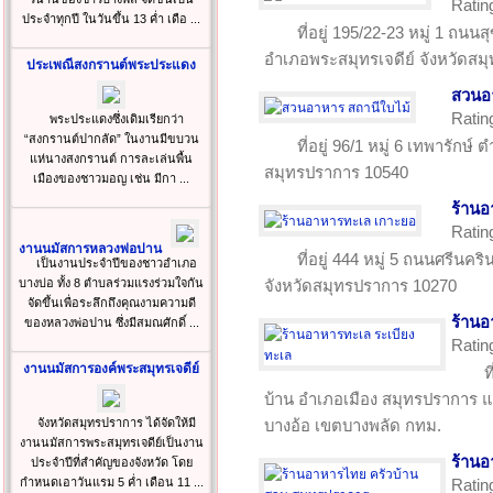
Ratin
ประจำทุกปี ในวันขึ้น 13 ค่ำ เดือ ...
ที่อยู่ 195/22-23 หมู่ 1 ถ
อำเภอพระสมุทรเจดีย์ จังหวัดส
ประเพณีสงกรานต์พระประแดง
สวนอา
Ratin
พระประแดงซึ่งเดิมเรียกว่า
“สงกรานต์ปากลัด” ในงานมีขบวน
ที่อยู่ 96/1 หมู่ 6 เทพารัก
แห่นางสงกรานต์ การละเล่นพื้น
สมุทรปราการ 10540
เมืองของชาวมอญ เช่น มีกา ...
ร้าน
Ratin
งานนมัสการหลวงพ่อปาน
ที่อยู่ 444 หมู่ 5 ถนนศรีนค
เป็นงานประจำปีของชาวอำเภอ
บางบ่อ ทั้ง 8 ตำบลร่วมแรงร่วมใจกัน
จังหวัดสมุทรปราการ 10270
จัดขึ้นเพื่อระลึกถึงคุณงามความดี
ร้านอ
ของหลวงพ่อปาน ซึ่งมีสมณศักดิ์ ...
Ratin
งานนมัสการองค์พระสมุทรเจดีย์
ท
บ้าน อำเภอเมือง สมุทรปราการ 
จังหวัดสมุทรปราการ ได้จัดให้มี
บางอ้อ เขตบางพลัด กทม.
งานนมัสการพระสมุทรเจดีย์เป็นงาน
ร้านอ
ประจำปีที่สำคัญของจังหวัด โดย
กำหนดเอาวันแรม 5 ค่ำ เดือน 11 ...
Ratin