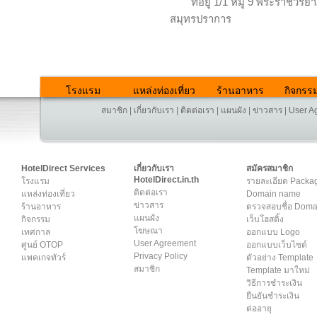
ที่อยู่ 1/1 หมู่ 9 พระราชวีร
สมุทรปราการ
โรงแรม
แหล่งท่องเที่ยว
ร้านอาหาร
กิจกรร
สมาชิก
|
เกี่ยวกับเรา
|
ติดต่อเรา
|
แผนผัง
|
ข่าวสาร
|
User A
HotelDirect Services
เกี่ยวกับเรา
สมัครสมาชิก
HotelDirect.in.th
โรงแรม
รายละเอียด Packa
ติดต่อเรา
แหล่งท่องเที่ยว
Domain name
ข่าวสาร
ร้านอาหาร
ตรวจสอบชื่อ Dom
แผนผัง
กิจกรรม
เว็บโฮสติ้ง
โฆษณา
เทศกาล
ออกแบบ Logo
User Agreement
ศูนย์ OTOP
ออกแบบเว็บไซต์
Privacy Policy
แพคเกจทัวร์
ตัวอย่าง Template
สมาชิก
Template มาใหม่
วิธีการชำระเงิน
ยืนยันชำระเงิน
ต่ออายุ