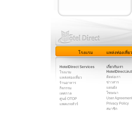
โรงแรม
แหล่งท่องเที่ย
สมาชิก
|
เกี่ยวกับเรา
|
ติด
HotelDirect Services
เกี่ยวกับเรา
HotelDirect.in.t
โรงแรม
ติดต่อเรา
แหล่งท่องเที่ยว
ข่าวสาร
ร้านอาหาร
แผนผัง
กิจกรรม
โฆษณา
เทศกาล
User Agreemen
ศูนย์ OTOP
Privacy Policy
แพคเกจทัวร์
สมาชิก