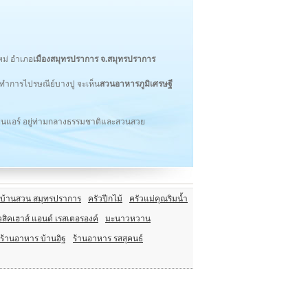
หม่ อำเภอ
เมืองสมุทรปราการ จ.สมุทรปราการ
่ทำการไปรษณีย์บางปู จะเห็น
สวนอาหารภูมิเศรษฐี
พ่นแอร์ อยู่ท่ามกลางธรรมชาติและสวนสวย
วบ้านสวน สมุทรปราการ
ครัวปีกไม้
ครัวแม่คุณริมน้ำ
ิวสิคเฮาส์ แอนด์ เรสเตอรองค์
มะนาวหวาน
ร้านอาหาร บ้านอิฐ
ร้านอาหาร รสสุคนธ์