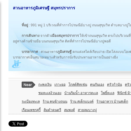
สวนอาหารภูมิเศรษฐี สมุทรปราการ
ที่อยู่
: 991 หมู่ 1 บริเวณที่ทำการไปรษณีย์บางปู ถนนสุขุมวิท ตำบลบางปูใ
การเดินทาง
จากตัว
เมืองสมุทรปราการ
ให้เข้าถนนสุขุมวิท ตรงไปบริเวณที
อยู่ทางด้านซ้ายมือ บนถนนสุขุมวิท ติดที่ทำการไปรษณีย์บางปูพอดี
บรรยากาศ
: สวนอาหาร
ภูมิเศรษฐี
ตกแต่งสไตล์เรียบง่าย เปิดโล่งแบบโอเ
บรรยากาศเย็นสบายเหมาะสำหรับการนั่งรับประทานอาหารเป็นอย่างยิ่ง
กะพงเงิน
เกาะยอ
โกลด์คิทเช่น
คนกันเอง
ครัวกำนัน
ครั
ชมทะเลง้วนเฮง
บ้านริมน้ำ อาหารทะเล
โพธิ์ทะเล
ฟินิกซ์ ม
ระเบียงทะเล
ร้าน ฅนข้างถนน
ร้าน สเต็กแบงค์
ร้านอาหาร บ้านสเต็ก
เรือนเพชรสุกี้
ส้มตำดนตรี
สมพงศ์
สายลมบางปู