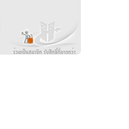
บ
่
ร
อ
ล
ม
ง