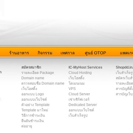
ว
ร้านอาหาร
กิจกรรม
เทศกาล
ศูนย์ OTOP
แพคเกจ
ต่อเรา
|
แผนผัง
|
ข่าวสาร
|
User Agreement
|
Privacy Policy
|
โฆษณา
สมัครสมาชิก
IC-MyHost Services
Shopdd.in
h
รายละเอียด Package
Cloud Hosting
เว็บสำเร็จร
Domain name
เว็บโฮสติ้ง
สมัครเว็บสำ
ตรวจสอบชื่อ Domain name
โดเมนเนม
รายละเอียด
เว็บโฮสติ้ง
VPS
สารบัญที่ตั้
ออกแบบ Logo
Cloud Server
สารบัญเว็บ
t
ออกแบบเว็บไซต์
เช่าเซิร์ฟเวอร์
ตัวอย่าง Template
Dedicated Server
Template มาใหม่
ออกแบบเว็บไซต์
วิธีการชำระเงิน
เว็บสำเร็จรูป
ยืนยันชำระเงิน
ต่ออายุ