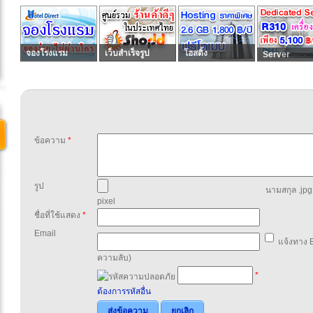
จองโรงแรม
เว็บสำเร็จรูป
โฮสติ้ง
Server
ข้อความ
*
รูป
นามสกุล .jpg,
pixel
ชื่อที่ใช้แสดง
*
Email
แจ้งทาง E
ความลับ)
*
ต้องการรหัสอื่น
ส่งข้อความ
ยกเลิก