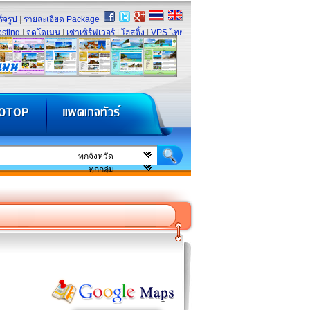
็จรูป
|
รายละเอียด Package
sting
|
จดโดเมน
|
เช่าเซิร์ฟเวอร์
|
โฮสติ้ง
|
VPS ไทย