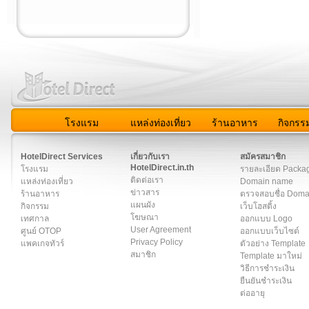
โรงแรม
แหล่งท่องเที่ยว
ร้านอาหาร
กิจกรร
สมาชิก
|
เกี่ยวกับเรา
|
ติดต่อเรา
|
แผนผัง
|
ข่าวสาร
|
User A
HotelDirect Services
เกี่ยวกับเรา
สมัครสมาชิก
HotelDirect.in.th
โรงแรม
รายละเอียด Packa
ติดต่อเรา
แหล่งท่องเที่ยว
Domain name
ข่าวสาร
ร้านอาหาร
ตรวจสอบชื่อ Dom
แผนผัง
กิจกรรม
เว็บโฮสติ้ง
โฆษณา
เทศกาล
ออกแบบ Logo
User Agreement
ศูนย์ OTOP
ออกแบบเว็บไซต์
Privacy Policy
แพคเกจทัวร์
ตัวอย่าง Template
สมาชิก
Template มาใหม่
วิธีการชำระเงิน
ยืนยันชำระเงิน
ต่ออายุ