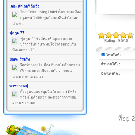
เดอะ คัลเลอร์ ลีฟวิง
The Color Living Hotel ตั้งอยู่ชานเมือง
กรุงเทพ ใกล้กับศูนย์แสดงสินค้าไบเทค
ห่างจ ...
ฟูล รูม 77
ฟูล รูม 77 ซึ่งมีห้องพักคุณภาพและ
Rating : 9.5/10
บริการอันน่าประทับใจไว้คอยต้อนรับ
ห้องพักจาก 79 ...
โทรศัพท์ :
ปัญจะ รีสอร์ท
จำนวนโต๊ะ :
รีสอร์ทกลางใจเมือง ที่มากไปด้วยความ
เงียบสงบและเป็นส่วนตัว จากถนน
บัตรเครดิต :
บางนา-ตราด กม.27 ...
ซาซ่า บางปู
ตั้งอยู่บนถนนสุขุมวิท (สายเก่า) ที่พรั่ง
พร้อมไปด้วยความลงตัวจากการผสม
ผสาน ของมนต ...
ที่อยู