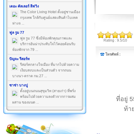
เดอะ คัลเลอร์ ลีฟวิง
The Color Living Hotel ตั้งอยู่ชานเมือง
กรุงเทพ ใกล้กับศูนย์แสดงสินค้าไบเทค
ห่างจ ...
ฟูล รูม 77
ฟูล รูม 77 ซึ่งมีห้องพักคุณภาพและ
Rating : 9.5/10
บริการอันน่าประทับใจไว้คอยต้อนรับ
ห้องพักจาก 79 ...
โทรศัพท์ :
ปัญจะ รีสอร์ท
รีสอร์ทกลางใจเมือง ที่มากไปด้วยความ
เงียบสงบและเป็นส่วนตัว จากถนน
บางนา-ตราด กม.27 ...
ซาซ่า บางปู
ตั้งอยู่บนถนนสุขุมวิท (สายเก่า) ที่พรั่ง
พร้อมไปด้วยความลงตัวจากการผสม
ที่อยู
ผสาน ของมนต ...
ท้า