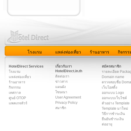
โรงแรม
แหล่งท่องเที่ยว
ร้านอาหาร
กิจกรร
สมาชิก
|
เกี่ยวกับเรา
|
ติดต่อเรา
|
แผนผัง
|
ข่าวสาร
|
User A
HotelDirect Services
เกี่ยวกับเรา
สมัครสมาชิก
HotelDirect.in.th
โรงแรม
รายละเอียด Packa
ติดต่อเรา
แหล่งท่องเที่ยว
Domain name
ข่าวสาร
ร้านอาหาร
ตรวจสอบชื่อ Dom
แผนผัง
กิจกรรม
เว็บโฮสติ้ง
โฆษณา
เทศกาล
ออกแบบ Logo
User Agreement
ศูนย์ OTOP
ออกแบบเว็บไซต์
Privacy Policy
แพคเกจทัวร์
ตัวอย่าง Template
สมาชิก
Template มาใหม่
วิธีการชำระเงิน
ยืนยันชำระเงิน
ต่ออายุ