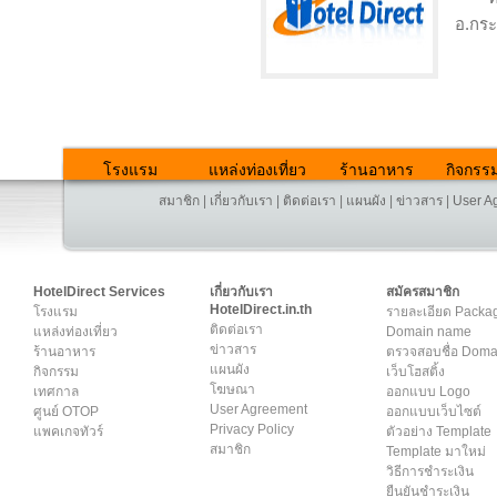
อ.กระ
โรงแรม
แหล่งท่องเที่ยว
ร้านอาหาร
กิจกรร
สมาชิก
|
เกี่ยวกับเรา
|
ติดต่อเรา
|
แผนผัง
|
ข่าวสาร
|
User A
HotelDirect Services
เกี่ยวกับเรา
สมัครสมาชิก
HotelDirect.in.th
โรงแรม
รายละเอียด Packa
ติดต่อเรา
แหล่งท่องเที่ยว
Domain name
ข่าวสาร
ร้านอาหาร
ตรวจสอบชื่อ Dom
แผนผัง
กิจกรรม
เว็บโฮสติ้ง
โฆษณา
เทศกาล
ออกแบบ Logo
User Agreement
ศูนย์ OTOP
ออกแบบเว็บไซต์
Privacy Policy
แพคเกจทัวร์
ตัวอย่าง Template
สมาชิก
Template มาใหม่
วิธีการชำระเงิน
ยืนยันชำระเงิน