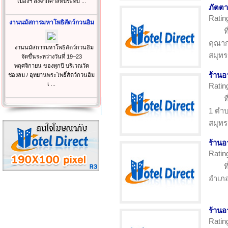
เมืองฯ ลงจากศาลที่ประทับ ...
ภัตต
Ratin
งานนมัสการมหาโพธิสัตว์กวนอิม
ท
คุณาก
งานนมัสการมหาโพธิสัตว์กวนอิม
สมุท
จัดขึ้นระหว่างวันที่ 19–23
พฤศจิกายน ของทุกปี บริเวณวัด
ร้านอ
ช่องลม / อุทยานพระโพธิ์สัตว์กวนอิม
เ ...
Ratin
ท
1 ตำบ
สมุท
ร้านอ
Ratin
ท
อำเภอ
ร้านอ
Ratin