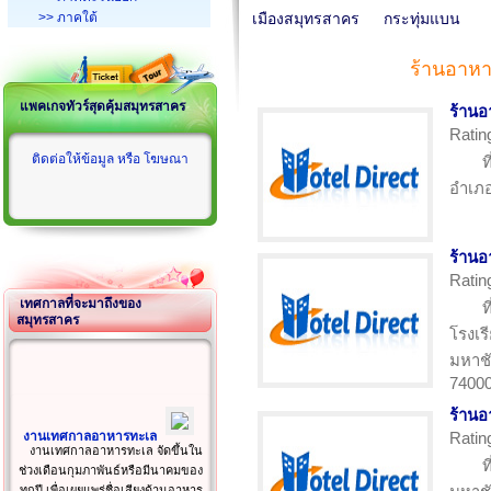
>> ภาคใต้
เมืองสมุทรสาคร
กระทุ่มแบน
ร้านอาห
แพคเกจทัวร์สุดคุ้มสมุทรสาคร
ร้าน
Ratin
ติดต่อให้ข้อมูล หรือ โฆษณา
ท
อำเภอ
ร้านอ
Ratin
เทศกาลที่จะมาถึงของ
ท
สมุทรสาคร
โรงเร
มหาชั
7400
ร้านอ
งานเทศกาลอาหารทะเล
Ratin
งานเทศกาลอาหารทะเล จัดขึ้นใน
ท
ช่วงเดือนกุมภาพันธ์หรือมีนาคมของ
ทุกปี เพื่อเผยแพร่ชื่อเสียงด้านอาหาร