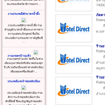
มหาชั
ทะเลของจังหวัด มีการออกร ...
7400
งานประเพณีตักบาตรน้ำผึ้ง
ภัตตา
Ratin
ท
งานประเพณีตักบาตรน้ำผึ้ง ร่วม
ทำบุญตักบาตรน้ำผึ้งและอาหารคาว
ต.มหา
หวานแด่พระภิกษุสงฆ์ ซึ่งเป็น
ประเพณีเก่าแก่ของชาวรามัญซึ่งเชื่
...
ร้านอ
Ratin
งานเกษตรบ้านแพ้ว
ท
งานเกษตรบ้านแพ้ว จัดขึ้นในช่วง
ตำบลพ
เดือนกุมภาพันธ์หรือมีนาคมของทุก
ปี บริเวณริมเขื่อนหน้าศาลหลักเมือง
สมุท
เพื่อเผยแพร่ชื่อเสียงด้า ...
ร้านอ
ประเพณีแห่เจ้าพ่อหลักเมือง
Ratin
ท
ประเพณีแห่เจ้าพ่อหลักเมือง ร่วม
อำเภอ
สักการะเจ้าพ่อหลักเมืองฯ อัน
ศักดิ์สิทธิ์ ซึ่งจะอัญเชิญเจ้าพ่อหลัก