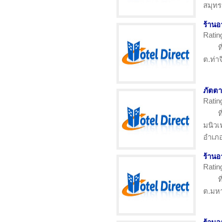
สมุท
ร้าน
Ratin
ท
ต.ท่า
ภัตตา
Ratin
ท
มนิวเ
อำเภอ
ร้านอ
Ratin
ท
ต.มหา