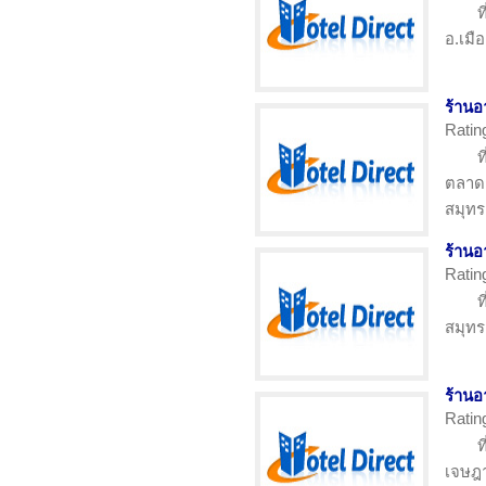
ท
อ.เมื
ร้านอ
Ratin
ท
ตลาด
สมุท
ร้านอ
Ratin
ท
สมุท
ร้านอ
Ratin
ท
เจษฎา