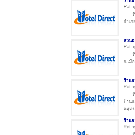
ร้าน
Ratin
ท
อำเภอ
สวนอา
Ratin
ท
อ.เมื
ร้าน
Ratin
ท
บ้านแ
สมุท
ร้านอ
Ratin
ท