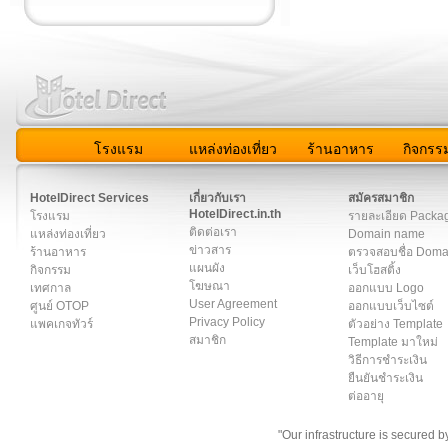
โรงแรม
แหล่งท่องเที่ยว
ร้านอาหาร
กิจกรร
สมาชิก
|
เกี่ยวกับเรา
|
ติดต่อเรา
|
แผนผัง
|
ข่าวสาร
|
User A
HotelDirect Services
เกี่ยวกับเรา
สมัครสมาชิก
HotelDirect.in.th
โรงแรม
รายละเอียด Packa
ติดต่อเรา
แหล่งท่องเที่ยว
Domain name
ข่าวสาร
ร้านอาหาร
ตรวจสอบชื่อ Dom
แผนผัง
กิจกรรม
เว็บโฮสติ้ง
โฆษณา
เทศกาล
ออกแบบ Logo
User Agreement
ศูนย์ OTOP
ออกแบบเว็บไซต์
Privacy Policy
แพคเกจทัวร์
ตัวอย่าง Template
สมาชิก
Template มาใหม่
วิธีการชำระเงิน
ยืนยันชำระเงิน
ต่ออายุ
"Our infrastructure is secured 