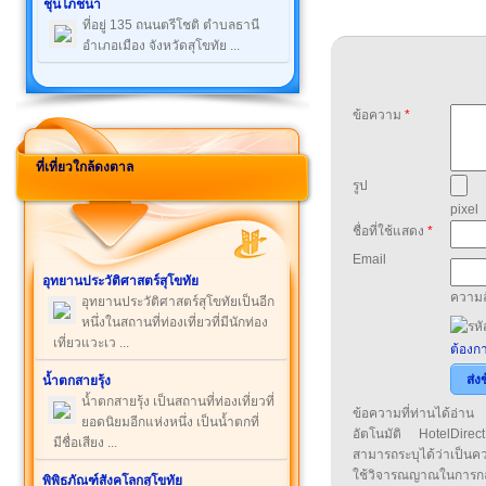
ชุนโภชนา
ที่อยู่ 135 ถนนตรีโชติ ตำบลธานี
อำเภอเมือง จังหวัดสุโขทัย ...
ข้อความ
*
ที่เที่ยวใกล้ดงตาล
รูป
pixel
ชื่อที่ใช้แสดง
*
Email
อุทยานประวัติศาสตร์สุโขทัย
ความล
อุทยานประวัติศาสตร์สุโขทัยเป็นอีก
หนึ่งในสถานที่ท่องเที่ยวที่มีนักท่อง
เที่ยวแวะเว ...
ต้องกา
ส่ง
น้ำตกสายรุ้ง
น้ำตกสายรุ้ง เป็นสถานที่ท่องเที่ยวที่
ข้อความที่ท่านได้อ่
ยอดนิยมอีกแห่งหนึ่ง เป็นน้ำตกที่
อัตโนมัติ HotelDirect
มีชื่อเสียง ...
สามารถระบุได้ว่าเป็นความ
ใช้วิจารณญาณในการก
พิพิธภัณฑ์สังคโลกสุโขทัย