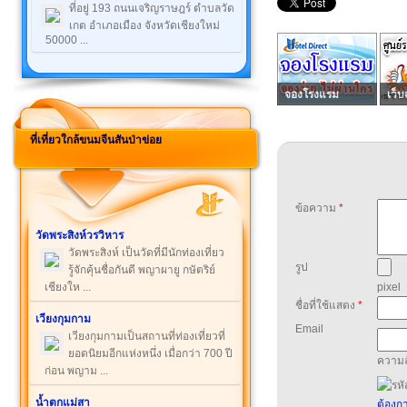
ที่อยู่ 193 ถนนเจริญราษฎร์ ตำบลวัด
เกต อำเภอเมือง จังหวัดเชียงใหม่
50000 ...
จองโรงแรม
เว็บ
ที่เที่ยวใกล้ขนมจีนสันป่าข่อย
ข้อความ
*
วัดพระสิงห์วรวิหาร
วัดพระสิงห์ เป็นวัดที่มีนักท่องเที่ยว
รูป
รู้จักคุ้นชื่อกันดี พญาผายู กษัตริย์
เชียงให ...
pixel
ชื่อที่ใช้แสดง
*
เวียงกุมกาม
Email
เวียงกุมกามเป็นสถานที่ท่องเที่ยวที่
ยอดนิยมอีกแห่งหนึ่ง เมื่อกว่า 700 ปี
ความล
ก่อน พญาม ...
น้ำตกแม่สา
ต้องกา