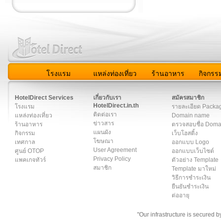
โรงแรม
แหล่งท่องเที่ยว
ร้านอาหาร
กิจกรร
สมาชิก
|
เกี่ยวกับเรา
|
ติดต่อเรา
|
แผนผัง
|
ข่าวสาร
|
User A
HotelDirect Services
เกี่ยวกับเรา
สมัครสมาชิก
HotelDirect.in.th
โรงแรม
รายละเอียด Packa
ติดต่อเรา
แหล่งท่องเที่ยว
Domain name
ข่าวสาร
ร้านอาหาร
ตรวจสอบชื่อ Dom
แผนผัง
กิจกรรม
เว็บโฮสติ้ง
โฆษณา
เทศกาล
ออกแบบ Logo
User Agreement
ศูนย์ OTOP
ออกแบบเว็บไซต์
Privacy Policy
แพคเกจทัวร์
ตัวอย่าง Template
สมาชิก
Template มาใหม่
วิธีการชำระเงิน
ยืนยันชำระเงิน
ต่ออายุ
"Our infrastructure is secured 