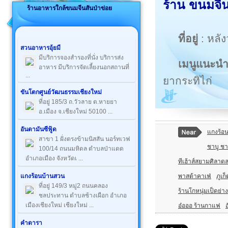
ร้าน ขนมจีน
ร้านอาหารใกล้ขนมจีนสันป่าข่อย
ที่อยู่
: หลั
สวนอาหารอุ้ยมี
มีบริการจองสำรองที่นั่ง บริการส่ง
เมนูแนะน
อาหาร มีบริการจัดเลี้ยงนอกสถานที่
...
ยากระทิไก่
ขันโตกศูนย์วัฒนธรรมเชียงใหม่
ที่อยู่ 185/3 ถ.วัวลาย ต.หายยา
อ.เมือง จ.เชียงใหม่ 50100 ...
อันดามันซีฟู้ด
แกงร้อ
สาขา 1 ฝั่งตรงข้ามนิสสัน นอร์ทเวฟ
ชาบู ชา
100/14 ถนนมหิดล ตำบลป่าแดด
อำเภอเมือง จังหวัดเ ...
ทีเฮ้าส์สยามศิลาด
พาสต้าคาเฟ่
ภูเก
แกงร้อนบ้านสวน
ที่อยู่ 149/3 หมู่2 ถนนคลอง
ร้านโกหนุ่มเป็ดย่าง
ชลประทาน ตำบลช้างเผือก อำเภอ
เมืองเชียงใหม่ เชียงใหม่ ...
อ๋อออ ร้านกาแฟ
คำดารา