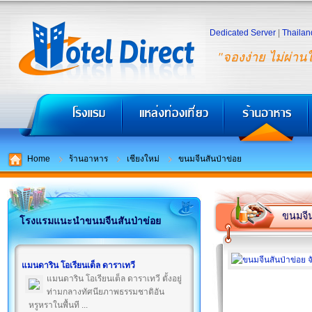
Dedicated Server
|
Thailan
"จองง่าย ไม่ผ่าน
Home
ร้านอาหาร
เชียงใหม่
ขนมจีนสันป่าข่อย
ขนมจีน
โรงแรมแนะนำขนมจีนสันป่าข่อย
แมนดาริน โอเรียนเต็ล ดาราเทวี
แมนดาริน โอเรียนเต็ล ดาราเทวี ตั้งอยู่
ท่ามกลางทัศนียภาพธรรมชาติอัน
หรูหราในพื้นที ...