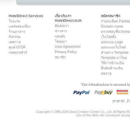
HotelDirect Services
เกี่ยวกับเรา
สมัครสมาชิก
HotelDirect.in.th
โรงแรม
รายละเอียด Packa
ติดต่อเรา
แหล่งท่องเที่ยว
Domain name
ข่าวสาร
ร้านอาหาร
ตรวจสอบชื่อ Dom
แผนผัง
กิจกรรม
เว็บโฮสติ้ง
โฆษณา
เทศกาล
ออกแบบ Logo
User Agreement
ศูนย์ OTOP
ออกแบบเว็บไซต์
Privacy Policy
แพคเกจทัวร์
ตัวอย่าง Template
สมาชิก
Template มาใหม่
วิธีการชำระเงิน
ยืนยันชำระเงิน
ต่ออายุ
"Our infrastructure is secured 
Copyright © 1995-2026 Ideal Creation Center Co., Ltd. All Rights 
Use of this Web site constitutes accep