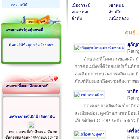
>> ภาคใต้
เมืองกระบี่
เขาพนม
คลองท่อม
อ่าวลึก
ลำทับ
เหนือคลอง
แพคเกจทัวร์สุดคุ้มกระบี่
ศูนย์-
สุกัญ
ติดต่อให้ข้อมูล หรือ โฆษณา
Ratin
ลักษณะที่โดดเด่นของผลิตภั
การคัดเมล็ดที่ดีร้อยเปอร์เซ็นต์
คงเดิมทุกกระบวนการผลิต และมี
ภัณฑ์ที่บ่งบอกถึงความต้องการขอ
เทศกาลที่จะมาถึงของกระบี่
บาติก
Ratin
จุดเด่นของผลิตภัณฑ์บาติกค
ละเอียดอ่อน ดูคล้ายภาพเหมือน 
เทศกาลกระบี่เบิกฟ้าอันดามัน
เกียรติบัตร OTOP ระดับ 5 ดาว ป
เครื่อ
เทศกาลกระบี่เบิกฟ้าอันดามัน จัด
Ratin
ขึ้นตรงกับเดือนพฤศจิกายนของทุกปี