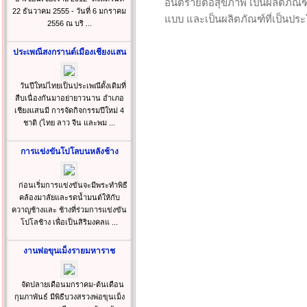
อันตรายต่อสุขภาพ เป็นผลิตภัณฑ์
22 ธันวาคม 2555 - วันที่ 6 มกราคม
แบบ และเป็นผลิตภัณฑ์ที่เป็นประ
2556 ณ บริ ...
ประเพณีสงกรานต์เมืองเชียงแสน
วันปีใหม่ไทยเป็นประเพณีดั้งเดิมที่
สืบเนื่องกันมาอย่ายาวนาน อำเภอ
เชียงแสนมี การจัดกิจกรรมปีใหม่ 4
ชาติ (ไทย ลาว จีน และพม ...
การแข่งขันโปโลบนหลังช้าง
ก่อนเริ่มการแข่งขันจะมีพระทำพิธี
คล้องมาลัยและรดน้ำมนต์ให้กับ
ควาญช้างและ ช้างที่ร่วมการแข่งขัน
โปโลช้าง เพื่อเป็นสิริมงคลแ ...
งานพ่อขุนเม็งรายมหาราช
จัดปลายเดือนมกราคม-ต้นเดือน
กุมภาพันธ์ มีพิธีบวงสรวงพ่อขุนเม็ง