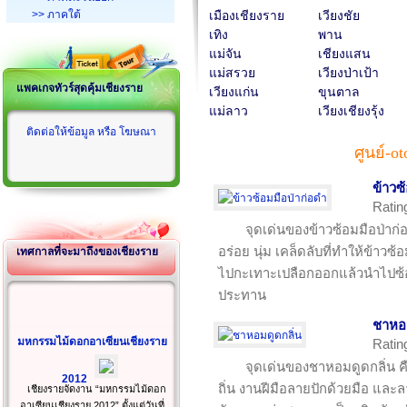
>> ภาคใต้
เมืองเชียงราย
เวียงชัย
เทิง
พาน
แม่จัน
เชียงแสน
แม่สรวย
เวียงป่าเป้า
แพคเกจทัวร์สุดคุ้มเชียงราย
เวียงแก่น
ขุนตาล
แม่ลาว
เวียงเชียงรุ้ง
ติดต่อให้ข้อมูล หรือ โฆษณา
ศูนย์-o
ข้าวซ
Ratin
จุดเด่นของข้าวซ้อมมือป่าก
อร่อย นุ่ม เคล็ดลับที่ทำให้ข้าวซ
เทศกาลที่จะมาถึงของเชียงราย
ไปกะเทาะเปลือกออกแล้วนำไปซ้อมม
ประทาน
ชาหอม
มหกรรมไม้ดอกอาเซียนเชียงราย
Ratin
จุดเด่นของชาหอมดูดกลิ่น คื
2012
ถิ่น งานฝีมือลายปักด้วยมือ และลา
เชียงรายจัดงาน “มหกรรมไม้ดอก
อาเซียนเชียงราย 2012” ตั้งแต่วันที่