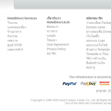
HotelDirect Services
เกี่ยวกับเรา
สมัครสมาชิก
HotelDirect.in.th
โรงแรม
รายละเอียด Packa
ติดต่อเรา
แหล่งท่องเที่ยว
Domain name
ข่าวสาร
ร้านอาหาร
ตรวจสอบชื่อ Dom
แผนผัง
กิจกรรม
เว็บโฮสติ้ง
โฆษณา
เทศกาล
ออกแบบ Logo
User Agreement
ศูนย์ OTOP
ออกแบบเว็บไซต์
Privacy Policy
แพคเกจทัวร์
ตัวอย่าง Template
สมาชิก
Template มาใหม่
วิธีการชำระเงิน
ยืนยันชำระเงิน
ต่ออายุ
"Our infrastructure is secured 
Copyright © 1995-2026 Ideal Creation Center Co., Ltd. All Rights 
Use of this Web site constitutes accep