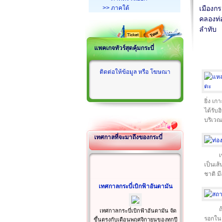
>> ภาคใต้
เมืองกระ
คลองท่
ลำทับ
แพคเกจทัวร์สุดคุ้มกระบี่
ติดต่อให้ข้อมูล หรือ โฆษณา
ยิ่ง เ
ได้รับ
บริเว
เทศกาลที่จะมาถึงของกระบี่
เ
เป็นเส
ชาติ ม
เทศกาลกระบี่เบิกฟ้าอันดามัน
ถ
เทศกาลกระบี่เบิกฟ้าอันดามัน จัด
รอกใน 
ขึ้นตรงกับเดือนพฤศจิกายนของทุกปี