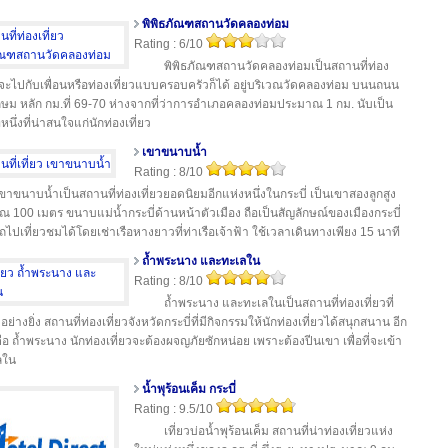
พิพิธภัณฑสถานวัดคลองท่อม
Rating : 6/10
พิพิธภัณฑสถานวัดคลองท่อมเป็นสถานที่ท่อง
ที่จะไปกับเพื่อนหรือท่องเที่ยวแบบครอบครัวก็ได้ อยู่บริเวณวัดคลองท่อม บนนถนน
ษม หลัก กม.ที่ 69-70 ห่างจากที่ว่าการอำเภอคลองท่อมประมาณ 1 กม. นับเป็น
หนึ่งที่น่าสนใจแก่นักท่องเที่ยว
เขาขนาบน้ำ
Rating : 8/10
ขาขนาบน้ำเป็นสถานที่ท่องเที่ยวยอดนิยมอีกแห่งหนึ่งในกระบี่ เป็นเขาสองลูกสูง
 100 เมตร ขนาบแม่น้ำกระบี่ด้านหน้าตัวเมือง ถือเป็นสัญลักษณ์ของเมืองกระบี่
ไปเที่ยวชมได้โดยเช่าเรือหางยาวที่ท่าเรือเจ้าฟ้า ใช้เวลาเดินทางเพียง 15 นาที
ถ้ำพระนาง และทะเลใน
Rating : 8/10
ถ้ำพระนาง และทะเลในเป็นสถานที่ท่องเที่ยวที่
่างยิ่ง สถานที่ท่องเที่ยวจังหวัดกระบี่ที่มีกิจกรรมให้นักท่องเที่ยวได้สนุกสนาน อีก
งคือ ถ้ำพระนาง นักท่องเที่ยวจะต้องผจญภัยซักหน่อย เพราะต้องปีนเขา เพื่อที่จะเข้า
ลใน
น้ำพุร้อนเค็ม กระบี่
Rating : 9.5/10
เที่ยวบ่อน้ำพุร้อนเค็ม สถานที่น่าท่องเที่ยวแห่ง