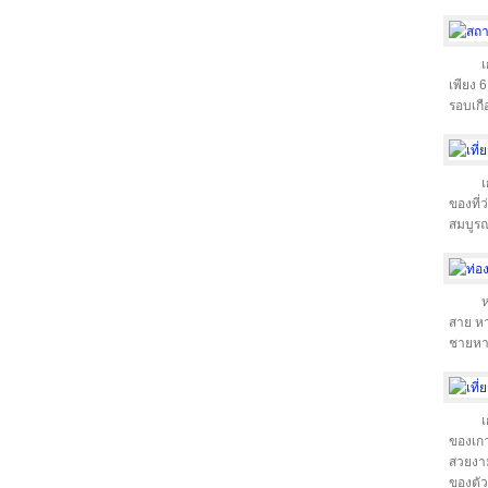
เ
เพียง 
รอบเกื
เ
ของที่
สมบูรณ
ห
สาย ห
ชายหาด
เ
ของเกา
สวยงา
ของตัว