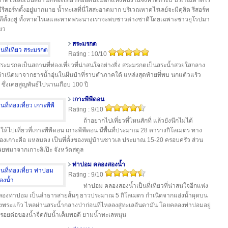
าดไร่เลย์เป็นสถานที่ท่องเที่ยวที่ยอดนิยมอีกแห่งหนึ่งในจังหวัดกระบี่ บริเวณหาดไร่
ีรีสอร์ทตั้งอยู่มากมาย น้ำทะเลที่นี่ใสสะอาดมาก บริเวณหาดไร่เลย์จะมีดุสิต รีสอร์ท
ีตั้งอยู่ ทั้งหาดไร่เลและหาดพระนางเราจะพบชาวต่างชาติโดยเฉพาะชาวยุโรปมา
่ยว
สระมรกต
Rating : 10/10
ระมรกตเป็นสถานที่ท่องเที่ยวที่น่าสนใจอย่างยิ่ง สระมรกตเป็นสระน้ำสวยใสกลาง
กำเนิดมาจากธารน้ำอุ่นในผืนป่าที่ราบต่ำภาคใต้ แหล่งสุดท้ายที่พบ นกแต้วแร้ว
 ซึ่งเคยสูญพันธ์ไปนานเกือบ 100 ปี
เกาะพีพีดอน
Rating : 9/10
ถ้าอยากไปเที่ยวที่ไหนสักที่ แล้วยังนึกไม่ได้
ห้ไปเที่ยวที่เกาะพีพีดอน เกาะพีพีดอน มีพื้นที่ประมาณ 28 ตารางกิโลเมตร ทาง
องเกาะคือ แหลมตง เป็นที่ตั้งของหมู่บ้านชาวเล ประมาณ 15-20 ครอบครัว ส่วน
ยพมาจากเกาะลิเป๊ะ จังหวัดสตูล
ท่าปอม คลองสองน้ำ
Rating : 9/10
ท่าปอม คลองสองน้ำเป็นที่เที่ยวที่น่าสนใจอีกแห่ง
คลองท่าปอม เป็นลำธารสายสั้นๆ ยาวประมาณ 5 กิโลเมตร กำเนิดจากแอ่งน้ำผุดบน
งพระแก้ว ไหลผ่านสระน้ำกลางป่าก่อนที่ไหลลงสู่ทะเลอันดามัน โดยคลองท่าปอมอยู่
รอยต่อของน้ำจืดกับน้ำเค็มพอดี ยามน้ำทะเลหนุน