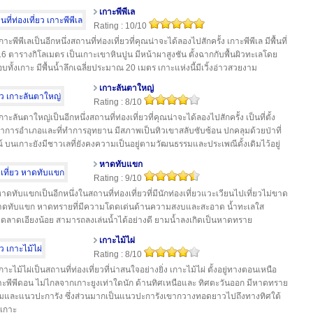
เกาะพีพีเล
Rating : 10/10
กาะพีพีเลเป็นอีกหนึ่งสถานที่ท่องเที่ยวที่คุณน่าจะได้ลองไปสักครั้ง เกาะพีพีเล มีพื้นที่
6.6 ตารางกิโลเมตร เป็นเกาะเขาหินปูน มีหน้าผาสูงชัน ตั้งฉากกับพื้นผิวทะเลโดย
อบทั้งเกาะ มีพื้นน้ำลึกเฉลี่ยประมาณ 20 เมตร เกาะแห่งนี้มีเวิ้งอ่าวสวยงาม
เกาะลันตาใหญ่
Rating : 8/10
กาะลันตาใหญ่เป็นอีกหนึ่งสถานที่ท่องเที่ยวที่คุณน่าจะได้ลองไปสักครั้ง เป็นที่ตั้ง
ว่าการอำเภอและที่ทำการอุทยาน มีสภาพเป็นทิวเขาสลับซับซ้อน ปกคลุมด้วยป่าที่
์ บนเกาะยังมีชาวเลที่ยังคงความเป็นอยู่ตามวัฒนธรรมและประเพณีดั้งเดิมไว้อยู่
หาดทับแขก
Rating : 9/10
าดทับแขกเป็นอีกหนึ่งในสถานที่ท่องเที่ยวที่มีนักท่องเที่ยวแวะเวียนไปเที่ยวไม่ขาด
าดทับแขก หาดทรายที่มีความโดดเด่นด้านความสงบและสะอาด น้ำทะเลใส
ลาดเอียงน้อย สามารถลงเล่นน้ำได้อย่างดี ยามน้ำลงเกิดเป็นหาดทราย
เกาะไม้ไผ่
Rating : 8/10
กาะไม้ไผ่เป็นสถานที่ท่องเที่ยวที่น่าสนใจอย่างยิ่ง เกาะไม้ไผ่ ตั้งอยู่ทางตอนเหนือ
ะพีพีดอน ไม่ไกลจากเกาะยูงเท่าใดนัก ด้านทิศเหนือและ ทิศตะวันออก มีหาดทราย
มและแนวปะการัง ซึ่งส่วนมากเป็นแนวปะการังเขากวางทอดยาวไปถึงทางทิศใต้
เกาะ