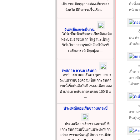
ทั่วทั
เป็นงานเปิดฤดูกาลท่องเที่ยวของ
หน้าผา
จังหวัด มีกิจกรรมรื่นเริงแ ...
วันเหลืองกระบี่บาน
น
ได้จัดขึ้นเพื่อเทิดพระเกียรติสมเด็จ
พน ห่า
พระบรมราชินีนาถ ในฐานะเป็นผู้
เดินลั
ริเริ่มในการอนุรักษ์กล้วยไม้นารี
เหลืองกระบี่ มีจุดมุ่งห ...
ท
เทศกาล ลานตาลันตา
เป็นปร
เทศกาลลานตาลันตา จุดขายทาง
เกาะทั
วัฒนธรรมของความเป็นเกาะลันตา
ได้ระห
งานนี้เริ่มต้นจัดในปี 2544 เพื่อฉลอง
อำเภอเกาะลันตาครบรอบ 100 ปี แ
...
ห
ประเพณีลอยเรือชาวเลกระบี่
สาย ม
หินปูน
ประเพณีลอยเรือชาวเลกระบี่ ที่
เกาะลันตานับเป็นงานประเพณีเก่า
แก่ของชาวเลที่หาดูได้ยาก งานนี้จัด