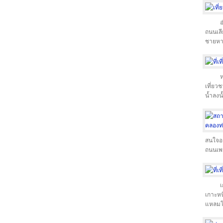
อ
ถนนเลี
ชายห
ห
เที่ยว
น้ำลงน
สนใจอย
ถนนเพช
เ
เกาะหนึ
แหลมโต