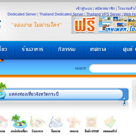
เข้าสู่ระบบ
|
สมัครสมาชิก
|
โรงแรมสำเร
Dedicated Server
|
Thailand Dedicated Server
|
Thailand VPS Server
|
Web Ho
"จองง่าย ไม่ผ่านใคร"
search
แหล่งท่องเที่ยวจังหวัดกระบี่