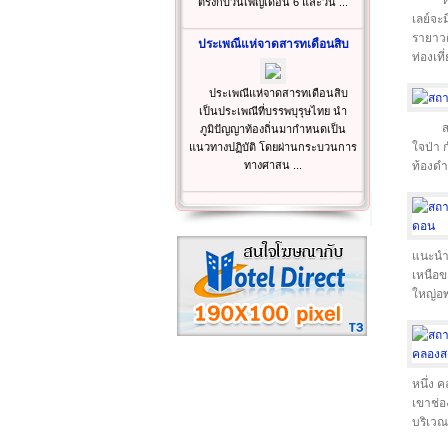
ห
ตรงกับวันเพ็ญเดือน 6 และวัน ...
เลย์จะม
รายาวด
ประเพณีแห่จาดสารทเดือนสิบ
ท่องเที
ประเพณีแห่จาดสารทเดือนสิบ
เป็นประเพณีที่บรรพบุรุษไทย นำ
ส
ภูมิปัญญาท้องถิ่นมากำหนดเป็น
ใจป่า 
แนวทางปฏิบัติ โดยผ่านกระบวนการ
ทางศาสน ...
ท้องดำ
แนะนำใ
เหนือข
ใหญ่อพ
หนึ่ง 
เขาช่อ
บริเวณ