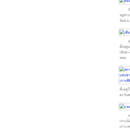
ถ
อยู่ห่า
น้อย อ
ส
ตั้งอย
เส้นทา
หอย
ตั้งอยู
ตะวันต
ห
เกาะน้
เกาะเห