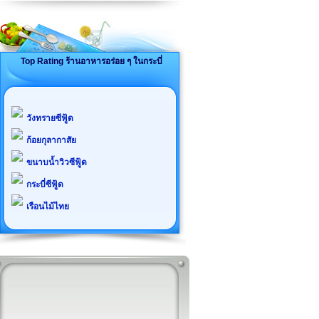
Top Rating ร้านอาหารอร่อย ๆ ในกระบี่
วังทรายซีฟู้ด
ก้อยกุลากาสัย
ขนาบน้ำวิวซีฟู้ด
กระบี่ซีฟู้ด
เรือนไม้ไทย