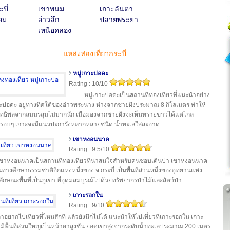
บี่
เขาพนม
เกาะลันตา
อม
อ่าวลึก
ปลายพระยา
เหนือคลอง
แหล่งท่องเที่ยวกระบี่
หมู่เกาะปอดะ
Rating : 10/10
หมู่เกาะปอดะเป็นสถานที่ท่องเที่ยวที่แนะนำอย่าง
กาะปอดะ อยู่ทางทิศใต้ของอ่าวพระนาง ห่างจากชายฝั่งประมาณ 8 กิโลเมตร ทำให้
อิทธิพลจากลมมรสุมไม่มากนัก เมื่อมองจากชายฝั่งจะเห็นทรายขาวได้แต่ไกล
ณรอบๆ เกาะจะมีแนวปะการังหลากหลายชนิด น้ำทะเลใสสะอาด
เขาหงอนนาค
Rating : 9.5/10
ขาหงอนนาคเป็นสถานที่ท่องเที่ยวที่น่าสนใจสำหรับคนชอบเดินป่า เขาหงอนนาค
้นทางศึกษาธรรมชาติอีกแห่งหนึ่งของ จ.กระบี่ เป็นพื้นที่ส่วนหนึ่งของอุทยานแห่ง
ีลักษณะพื้นที่เป็นภูเขา ที่อุดมสมบูรณ์ไปด้วยทรัพยากรป่าไม้และสัตว์ป่า
เกาะรอกใน
Rating : 9/10
้าอยากไปเที่ยวที่ไหนสักที่ แล้วยังนึกไม่ได้ แนะนำให้ไปเที่ยวที่เกาะรอกใน เกาะ
มีพื้นที่ส่วนใหญ่เป็นหน้าผาสูงชัน ยอดเขาสูงจากระดับน้ำทะเลประมาณ 200 เมตร