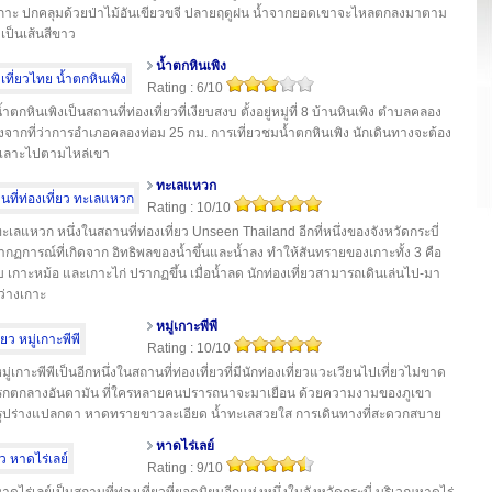
้งเกาะ ปกคลุมด้วยป่าไม้อันเขียวขจี ปลายฤดูฝน น้ำจากยอดเขาจะไหลตกลงมาตาม
เป็นเส้นสีขาว
น้ำตกหินเพิง
Rating : 6/10
้ำตกหินเพิงเป็นสถานที่ท่องเที่ยวที่เงียบสงบ ตั้งอยู่หมู่ที่ 8 บ้านหินเพิง ตำบลคลอง
งจากที่ว่าการอำเภอคลองท่อม 25 กม. การเที่ยวชมน้ำตกหินเพิง นักเดินทางจะต้อง
ดเลาะไปตามไหล่เขา
ทะเลแหวก
Rating : 10/10
ะเลแหวก หนึ่งในสถานที่ท่องเที่ยว Unseen Thailand อีกที่หนึ่งของจังหวัดกระบี่
ากฏการณ์ที่เกิดจาก อิทธิพลของน้ำขึ้นและน้ำลง ทำให้สันทรายของเกาะทั้ง 3 คือ
บ เกาะหม้อ และเกาะไก่ ปรากฏขึ้น เมื่อน้ำลด นักท่องเที่ยวสามารถเดินเล่นไป-มา
ว่างเกาะ
หมู่เกาะพีพี
Rating : 10/10
มู่เกาะพีพีเป็นอีกหนึ่งในสถานที่ท่องเที่ยวที่มีนักท่องเที่ยวแวะเวียนไปเที่ยวไม่ขาด
รกตกลางอันดามัน ที่ใครหลายคนปรารถนาจะมาเยือน ด้วยความงามของภูเขา
รูปร่างแปลกตา หาดทรายขาวละเอียด น้ำทะเลสวยใส การเดินทางที่สะดวกสบาย
หาดไร่เลย์
Rating : 9/10