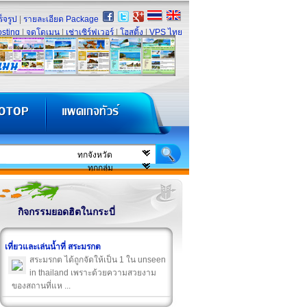
็จรูป
|
รายละเอียด Package
sting
|
จดโดเมน
|
เช่าเซิร์ฟเวอร์
|
โฮสติ้ง
|
VPS ไทย
กิจกรรมยอดฮิตในกระบี่
เที่ยวและเล่นน้ำที่ สระมรกต
สระมรกต ได้ถูกจัดให้เป็น 1 ใน unseen
in thailand เพราะด้วยความสวยงาม
ของสถานที่แห ...