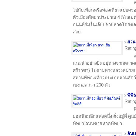
ห
ไปกับเพื่อนหรือท่องเที่ยวแบบครอบ
ตัวเมืองพัทยาประมาณ 4 กิโลเม
ถนนที่ร่มรื่นเลียบชายหาดโดยต
สงบ
สวนเ
Ratin
ส
แนะนำอย่างยิ่ง อยู่ห่างจากตลาด
ศรีราชา) ไปตามทางหลวงหมายเล
สถานที่ท่องเที่ยวประเภทสวนสัตว์ 
เบงกอลกว่า 200 ตัว
พิพิ
Ratin
พ
ยอดนิยมอีกแห่งหนึ่ง ตั้งอยู่ที่ ศู
พัทยา ถนนชายหาดพัทยา
อันเ