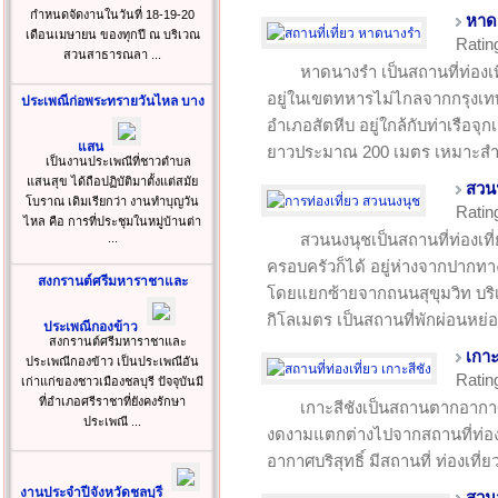
กำหนดจัดงานในวันที่ 18-19-20
หาด
เดือนเมษายน ของทุกปี ณ บริเวณ
Ratin
สวนสาธารณลา ...
หาดนางรำ เป็นสถานที่ท่องเท
อยู่ในเขตทหารไม่ไกลจากกรุงเทพฯ
ประเพณีก่อพระทรายวันไหล บาง
อำเภอสัตหีบ อยู่ใกล้กับท่าเรือจุ
แสน
ยาวประมาณ 200 เมตร เหมาะสำห
เป็นงานประเพณีที่ชาวตำบล
แสนสุข ได้ถือปฏิบัติมาตั้งแต่สมัย
สวน
โบราณ เดิมเรียกว่า งานทำบุญวัน
Ratin
ไหล คือ การที่ประชุมในหมู่บ้านต่า
สวนนงนุชเป็นสถานที่ท่องเที่
...
ครอบครัวก็ได้ อยู่ห่างจากปากท
สงกรานต์ศรีมหาราชาและ
โดยแยกซ้ายจากถนนสุขุมวิท บริ
กิโลเมตร เป็นสถานที่พักผ่อนหย่อน
ประเพณีกองข้าว
สงกรานต์ศรีมหาราชาและ
เกาะ
ประเพณีกองข้าว เป็นประเพณีอัน
Ratin
เก่าแก่ของชาวเมืองชลบุรี ปัจจุบันมี
ที่อำเภอศรีราชาที่ยังคงรักษา
เกาะสีชังเป็นสถานตากอากาศ
ประเพณี ...
งดงามแตกต่างไปจากสถานที่ท่องเท
อากาศบริสุทธิ์ มีสถานที่ ท่องเที่
งานประจำปีจังหวัดชลบุรี