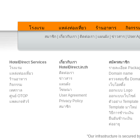
โรงแรม
แหล่งท่องเที่ยว
ร้านอาหาร
กิจกรร
สมาชิก
|
เกี่ยวกับเรา
|
ติดต่อเรา
|
แผนผัง
|
ข่าวสาร
|
User A
HotelDirect Services
เกี่ยวกับเรา
สมัครสมาชิก
HotelDirect.in.th
โรงแรม
รายละเอียด Packa
ติดต่อเรา
แหล่งท่องเที่ยว
Domain name
ข่าวสาร
ร้านอาหาร
ตรวจสอบชื่อ Dom
แผนผัง
กิจกรรม
เว็บโฮสติ้ง
โฆษณา
เทศกาล
ออกแบบ Logo
User Agreement
ศูนย์ OTOP
ออกแบบเว็บไซต์
Privacy Policy
แพคเกจทัวร์
ตัวอย่าง Template
สมาชิก
Template มาใหม่
วิธีการชำระเงิน
ยืนยันชำระเงิน
ต่ออายุ
"Our infrastructure is secured 