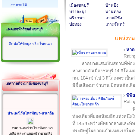
>> ภาคใต้
เมืองชลบุรี
บ้านบึง
บางละมุง
พานทอง
ศรีราชา
เกาะสีชัง
บ่อทอง
เกาะจันทร์
แพคเกจทัวร์สุดคุ้มชลบุรี
แหล่งท่อ
ติดต่อให้ข้อมูล หรือ โฆษณา
หาด
Ratin
หาดบางแสนเป็นสถานที่ท่องเท
ห่างจากตัวเมืองชลบุรี 14 กิโล
กม. 104 เข้าไป 3 กิโลเมตร เป็น
เทศกาลที่จะมาถึงของชลบุรี
มีชื่อเสียงมาช้านาน มีถนนตัดเ
พิพิ
Ratin
พ
ประเพณีวันไหลพัทยา-นาเกลือ
ท่องเที่ยวที่ยอดนิยมอีกแห่งหนึ่งใน
ที่ 145 ระหว่างพัทยากลางและพั
งานประเพณีวันไหลพัทยา-นา
ประดิษฐ์ในขวดแก้วแห่งแรกใน
เกลือ และงานกองข้าวนาเกลือ