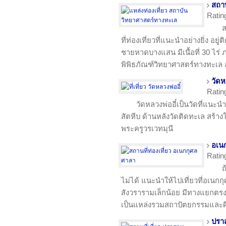
สถา
Ratin
ส
ที่ท่องเที่ยวที่แนะนำอย่างยิ่ง อยู
ชายหาดบางแสน มีเนื้อที่ 30 ไร่ 
พิพิธภัณฑ์วิทยาศาสตร์ทางทะเล สถ
วัดห
Ratin
วัดหลวงพ่ออี๋เป็นวัดที่แนะน
สัตหีบ ด้านหลังวัดติดทะเล สร้าง
พระครูวรเวทมุนี
อเน
Ratin
ถ
ไม่ได้ แนะนำให้ไปเที่ยวที่อเนกก
สังวรารามเล็กน้อย มีทางแยกตรงส
เป็นแหล่งรวมสถาปัตยกรรมและศิ
ปรา