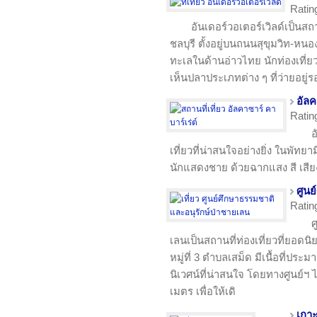
Ratin
อันเดอร์วอเตอร์เวิลด์เป็นสถ
ชลบุรี ตั้งอยู่บนถนนสุขุมวิท-หน
ทะเลในด้านอ่าวไทย นักท่องเที่
เห็นปลาประเภทต่าง ๆ ที่ว่ายอยู่ร
อัลค
Ratin
อ
เที่ยวที่น่าสนใจอย่างยิ่ง ในพัทย
นักแสดงชาย ด้วยฉากแสง สี เสี
ศูนย
Ratin
ศ
เลนเป็นสถานที่ท่องเที่ยวที่ยอดนิยม
หมู่ที่ 3 ตำบลเสม็ด มีเนื้อที่ประม
นิเวศน์ที่น่าสนใจ โดยทางศูนย์
เมตร เพื่อให้เดิ
เกา