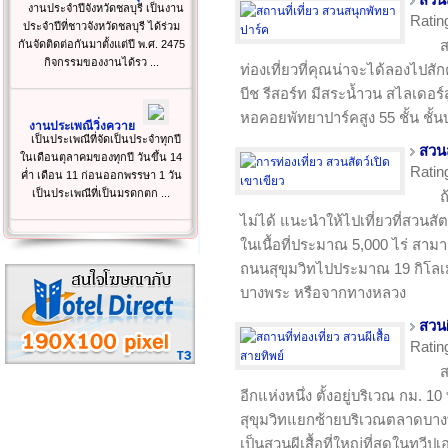
สวน
งานประจำปีจังหวัดชลบุรี เป็นงาน
Ratin
ประจำปีที่ชาวจังหวัดชลบุรี ได้ร่วม
ส
กันจัดติดต่อกันมาตั้งแต่ปี พ.ศ. 2475
กิจกรรมของงานได้รว ...
ท่องเที่ยวที่คุณน่าจะได้ลองไปสัก
บีช รีสอร์ท มีสระน้ำวน สไลเดอร
หอคอยพัทยาปาร์คสูง 55 ชั้น ชั
งานประเพณีวิ่งควาย
เป็นประเพณีที่จัดเป็นประจำทุกปี
สวนส
ในเดือนตุลาคมของทุกปี วันขึ้น 14
Ratin
ค่ำ เดือน 11 ก่อนออกพรรษา 1 วัน
เป็นประเพณีที่เป็นมรดกตก ...
ถ
ไม่ได้ แนะนำให้ไปเที่ยวที่สวนสัต
ในเนื้อที่ประมาณ 5,000 ไร่ สามา
ถนนสุขุมวิทไปประมาณ 19 กิโลเ
บางพระ หรือจากทางหลวง
สวนผ
Ratin
ส
อีกแห่งหนึ่ง ตั้งอยู่บริเวณ ก
สุขุมวิทแยกซ้ายบริเวณตลาดบาง
เป็นสวนผีเสื้อที่ใหญ่ที่สุดในทวีปเ