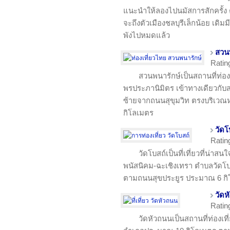
แนะนำให้ลองไปนมัสการสักครั้ง ต
จะถึงตัวเมืองชลบุรีเล็กน้อย เดิม
พังไปหมดแล้ว
สวน
Ratin
สวนพนารักษ์เป็นสถานที่ท่องเท
พรประภานิมิตร เข้าทางเดียวกั
ซ้ายจากถนนสุขุมวิท ตรงบริเวณห
กิโลเมตร
วัดโ
Ratin
วัดโบสถ์เป็นที่เที่ยวที่น่าสน
พนัสนิคม-ฉะเชิงเทรา ตำบลวัดโ
ตามถนนสุขประยูร ประมาณ 6 กิ
วัดห
Ratin
วัดหัวถนนเป็นสถานที่ท่องเที