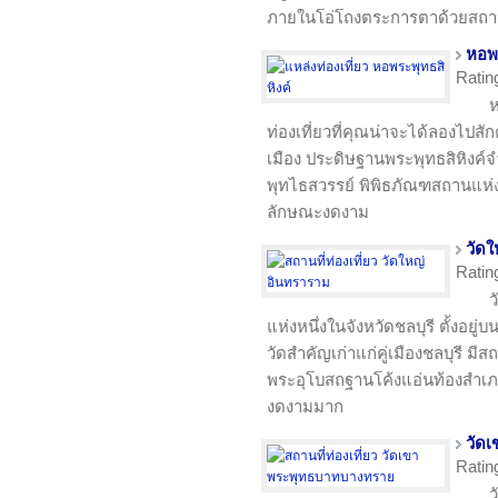
ภายในโอ่โถงตระการตาด้วยสถา
หอพร
Ratin
ห
ท่องเที่ยวที่คุณน่าจะได้ลองไปสัก
เมือง ประดิษฐานพระพุทธสิหิงค์จำล
พุทไธสวรรย์ พิพิธภัณฑสถานแห่งชา
ลักษณะงดงาม
วัด
Ratin
ว
แห่งหนึ่งในจังหวัดชลบุรี ตั้งอยู
วัดสำคัญเก่าแก่คู่เมืองชลบุรี
พระอุโบสถฐานโค้งแอ่นท้องสำเภ
งดงามมาก
วัด
Ratin
ว