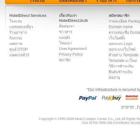
โรงแรม
แหล่งท่องเที่ยว
ร้านอาหาร
กิจกรร
สมาชิก
|
เกี่ยวกับเรา
|
ติดต่อเรา
|
แผนผัง
|
ข่าวสาร
|
User A
HotelDirect Services
เกี่ยวกับเรา
สมัครสมาชิก
HotelDirect.in.th
โรงแรม
รายละเอียด Packa
ติดต่อเรา
แหล่งท่องเที่ยว
Domain name
ข่าวสาร
ร้านอาหาร
ตรวจสอบชื่อ Dom
แผนผัง
กิจกรรม
เว็บโฮสติ้ง
โฆษณา
เทศกาล
ออกแบบ Logo
User Agreement
ศูนย์ OTOP
ออกแบบเว็บไซต์
Privacy Policy
แพคเกจทัวร์
ตัวอย่าง Template
สมาชิก
Template มาใหม่
วิธีการชำระเงิน
ยืนยันชำระเงิน
ต่ออายุ
"Our infrastructure is secured 
Copyright © 1995-2026 Ideal Creation Center Co., Ltd. All Rights 
Use of this Web site constitutes accep