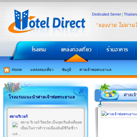
Dedicated Server
|
Thailan
"จองง่าย ไม่ผ่าน
Home
แหล่งท่องเที่ยว
ชัยภูมิ
ศาลเจ้าพ่อพระยาแล
ศาลเจ
โรงแรมแนะนำศาลเจ้าพ่อพระยาแล
สยามริเวอร์
สยาม ริเวอร์ รีสอร์ท เป็นจุดเริ่มต้นที่ยอด
เยี่ยมในการสำรวจเมืองอันมีชีวิตชีวา
แห่ ...