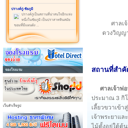
ปรางค์กู่-ชัยภูมิ
ปรางค์กู่เป็นสถานที่น่าสนใจอีกแห่ง
หนึ่งในชัยภูมิ เป็นปราสาทหินสมัย
ศาลเจ้
ขอมที่มีแผนผัง ...
ดวงวิญญาณ
สถานที่สำคั
จองโรงแรม
ศาลเจ้าพ่
ประมาณ 3 กิโ
เว็บสำเร็จรูป
เลี้ยวขวาเข้าส
เจ้าพระยาและถู
ไม้ตั้งอยู่ใต