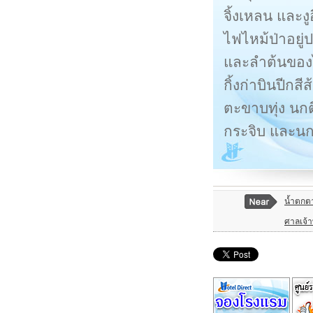
จิ้งเหลน และง
ไฟไหม้ป่าอยู่
และลำต้นของไ
กิ้งก่าบินปีกส
ตะขาบทุ่ง นก
กระจิบ และนกก
น้ำตกต
ศาลเจ้