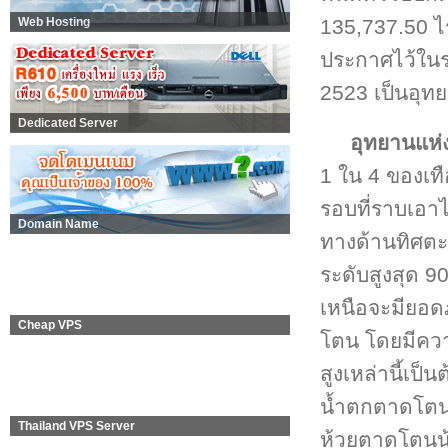
135,737.50 ไร
Web Hosting
ประกาศไว้ในรา
2523 เป็นอุท
Dedicated Server
อุทยานแห
1 ใน 4 ของเทื
รอบที่ราบเอาไ
Domain Name
ทางด้านทิศตะว
ระดับสูงสุด 
เหนือจะมียอดภ
Cheap VPS
โตน โดยมีคว
สูงเหล่านี้เ
น้ำตกตาดโตน 
Thailand VPS Server
ห้วยตาดโตนน้