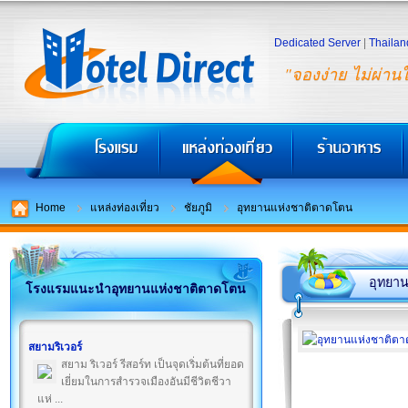
Dedicated Server
|
Thailan
"จองง่าย ไม่ผ่าน
Home
แหล่งท่องเที่ยว
ชัยภูมิ
อุทยานแห่งชาติตาดโตน
อุทยา
โรงแรมแนะนำอุทยานแห่งชาติตาดโตน
สยามริเวอร์
สยาม ริเวอร์ รีสอร์ท เป็นจุดเริ่มต้นที่ยอด
เยี่ยมในการสำรวจเมืองอันมีชีวิตชีวา
แห่ ...