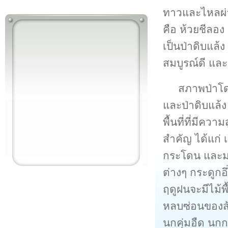
ทาวและไหลผ่าน
คือ ห้วยชีลอง
เป็นป่าดิบแล้
สมบูรณ์ดี และ
สภาพป่าโด
และป่าดิบแล้ง
พื้นที่ที่มีคว
สำคัญ ได้แก่ 
กระโดน และมะค
ต่างๆ กระดูกอ
ฤดูฝนจะมีไม้พื
หลบซ่อนของสัต
นกคุ่มอืด นกก