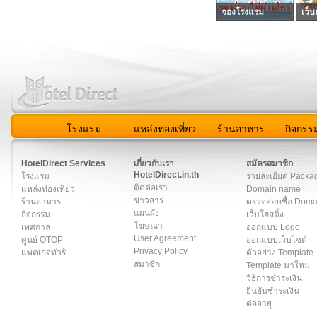
จองโรงแรม
เว็บ
โรงแรม
แหล่งท่องเที่ยว
ร้านอาหาร
กิจกรร
สมาชิก
|
เกี่ยวกับเรา
|
ติดต่อเรา
|
แผนผัง
|
ข่าวสาร
|
User A
HotelDirect Services
เกี่ยวกับเรา
สมัครสมาชิก
HotelDirect.in.th
โรงแรม
รายละเอียด Packa
ติดต่อเรา
แหล่งท่องเที่ยว
Domain name
ข่าวสาร
ร้านอาหาร
ตรวจสอบชื่อ Dom
แผนผัง
กิจกรรม
เว็บโฮสติ้ง
โฆษณา
เทศกาล
ออกแบบ Logo
User Agreement
ศูนย์ OTOP
ออกแบบเว็บไซต์
Privacy Policy
แพคเกจทัวร์
ตัวอย่าง Template
สมาชิก
Template มาใหม่
วิธีการชำระเงิน
ยืนยันชำระเงิน
ต่ออายุ