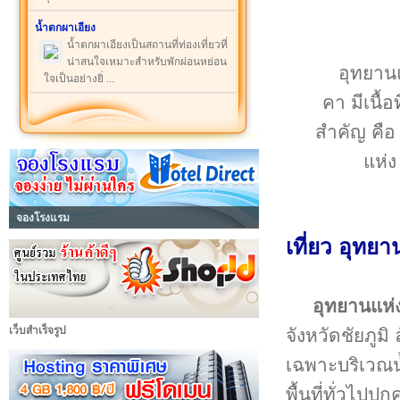
น้ำตกผาเอียง
น้ำตกผาเอียงเป็นสถานที่ท่องเที่ยวที่
น่าสนใจเหมาะสำหรับพักผ่อนหย่อน
อุทยาน
ใจเป็นอย่างยิ่ ...
คา มีเนื้
สำคัญ คือ
แห่ง
จองโรงแรม
เที่ยว อุทย
อุทยานแห
เว็บสำเร็จรูป
จังหวัดชัยภู
เฉพาะบริเวณ
พื้นที่ทั่วไปป