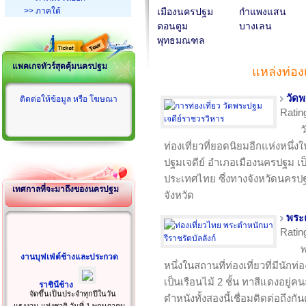
>> ภาคใต้
เมืองนครปฐม
กำแพงแสน
ดอนตูม
บางเลน
พุทธมณฑล
แพคเกจทัวร์สุดคุ้มนครปฐม
แหล่งท่อง
วัดพ
ติดต่อให้ข้อมูล หรือ โฆษณา
Ratin
ว
ท่องเที่ยวที่ยอดนิยมอีกแห่งหนึ่ง
ปฐมเจดีย์ อำเภอเมืองนครปฐม เป็
ประเทศไทย ซึ่งทางจังหวัดนครป
เทศกาลที่จะมาถึงของนครปฐม
จังหวัด
พระต
Ratin
พ
งานบุฟเฟ่ต์ช้างและประกวด
หนึ่งในสถานที่ท่องเที่ยวที่มีนัก
เป็นเรือนไม้ 2 ชั้น ทาสีแดงอยู่ค
ราชินีช้าง
จัดขึ้นเป็นประจำทุกปีในวัน
ตำหนังทั้งสองนี้เชื่อมติดต่อถึ