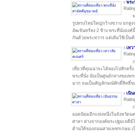
พระท
Ratin
พ
รูปทรงไทยใหญ่กว้างขวาง ยกสูง
อัฒจันทร์ลง 2 ข้าง พระที่นั่งองค์น
กันด้วยพระทวาร แต่เดิมใช้เป็น
เทว
Ratin
เ
เที่ยวที่คุณน่าจะได้ลองไปสักครั้
พระที่นั่ง นับเป็นศูนย์กลางของพร
มาก จนเป็นสัญลักษณ์ศักดิ์สิทธิ
เนิ
Ratin
เ
ยอดนิยมอีกแห่งหนึ่งในจังหวัดน
ศาลา ห่างจากองค์พระปฐมเจดีย์
ด้านใต้ของถนนสายเพชรเกษม เป็น