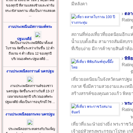
แรงงาน แห่งชาติ วันที่ 1 พฤษภาคม
มีหลังคา
ของทุกปี ที่ลานแสดงช้างและฟาร์ม
จระเข้สามพราน เพื่อเป็นการแสดงค
ตลา
...
Ratin
งานประเพณีนมัสการองค์พระ
ต
สถานที่ท่องเที่ยวที่ยอดนิยมอีกแ
ปฐมเจดีย์
น้ำแบบดั้งเดิม สามารถสัมผัสบรรย
จัดเป็นงานประเพณีที่มีมาตั้งแต่
ที่เรียบง่าย มีการค้าขายสินค้าท้อ
โบราณ จัดขึ้นระหว่างวันขึ้น 12 ค่ำ
ถึงแรม 4 ค่ำ เดือน 12 ของทุกปี
พิพิธ
บริเวณองค์พระปฐมเจดีย์ ...
Ratin
งานประเพณีสงกรานต์ นครปฐม
พ
เที่ยวยอดนิยมในจังหวัดนครปฐม เป
กลาส ซึ่งมีความสวยงามและเหมือ
งานประเพณีสงกรานต์ของชาว
นครปฐม จัดขึ้นระหว่างวันที่ 13-17
สร้างสรรค์ของคุณดวงแก้ว พิทยา
เมษายนของทุกปี บริเวณองค์พระ
ปฐมเจดีย์ เพื่อเป็นการอนุรักษ์ไว้ซ ...
พระ
Ratin
งานประเพณีลอยกระทง นครปฐม
พ
เที่ยวที่แนะนำอย่างยิ่ง พระราชว
ประเพณีลอยกระทงตรงกับวันเพ็ญ
เจ้าอยู่หัวทรงพระกรุณาโปรด เกล้