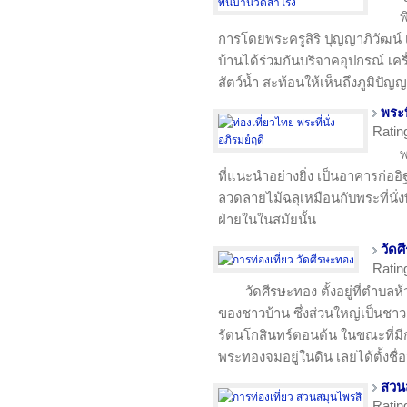
พ
การโดยพระครูสิริ ปุญญาภิวัฒน์ 
บ้านได้ร่วมกันบริจาคอุปกรณ์ เครื่อ
สัตว์น้ำ สะท้อนให้เห็นถึงภูมิปั
พระท
Ratin
พ
ที่แนะนำอย่างยิ่ง เป็นอาคารก่ออ
ลวดลายไม้ฉลุเหมือนกับพระที่นั่ง
ฝ่ายในในสมัยนั้น
วัดศ
Ratin
วัดศีรษะทอง ตั้งอยู่ที่ตำบ
ของชาวบ้าน ซึ่งส่วนใหญ่เป็นชา
รัตนโกสินทร์ตอนต้น ในขณะที่มีก
พระทองจมอยู่ในดิน เลยได้ตั้งชื่อว
สวนส
Ratin