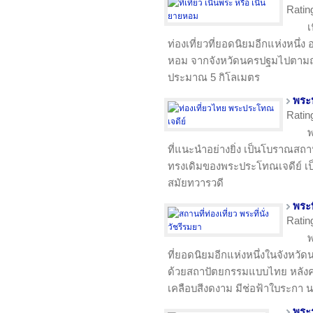
Ratin
เ
ท่องเที่ยวที่ยอดนิยมอีกแห่งหนึ
หอม จากจังหวัดนครปฐมไปตามถน
ประมาณ 5 กิโลเมตร
พระ
Ratin
พ
ที่แนะนำอย่างยิ่ง เป็นโบราณสถาน
ทรงเดิมของพระประโทณเจดีย์ เป
สมัยทวารวดี
พระท
Ratin
พ
ที่ยอดนิยมอีกแห่งหนึ่งในจังหวั
ด้วยสถาปัตยกรรมแบบไทย หลังคา
เคลือบสีงดงาม มีช่อฟ้าใบระกา 
พระร