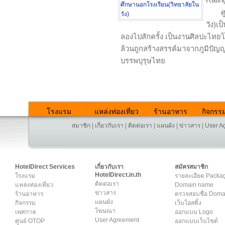
ศ
วัง)เป
ลองไปสักครั้ง เป็นงานศิลปะไทยโบ
ล้วนถูกสร้างสรรค์มาจากภูมิปั
บรรพบุรุษไทย
โรงแรม
แหล่งท่องเที่ยว
ร้านอาหาร
กิจกรร
สมาชิก
|
เกี่ยวกับเรา
|
ติดต่อเรา
|
แผนผัง
|
ข่าวสาร
|
User A
HotelDirect Services
เกี่ยวกับเรา
สมัครสมาชิก
HotelDirect.in.th
โรงแรม
รายละเอียด Packa
ติดต่อเรา
แหล่งท่องเที่ยว
Domain name
ข่าวสาร
ร้านอาหาร
ตรวจสอบชื่อ Dom
แผนผัง
กิจกรรม
เว็บโฮสติ้ง
โฆษณา
เทศกาล
ออกแบบ Logo
User Agreement
ศูนย์ OTOP
ออกแบบเว็บไซต์