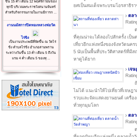
ขึ้น 15 ค่ำ เดือน 12 พฤศจิกายนของ
ยศเป็นสมเด็จพระบรมโอรสาธิร
ทุกปี บริเวณพระราชวังสนามจันทร์
สำหรับกิจกรรมภายในงานมีการก ...
ตลา
Ratin
งานนมัสการปิดทองหลวงพ่อวัด
ต
ที่คุณน่าจะได้ลองไปสักครั้ง เป็
ไร่ขิง
เป็นงานประเพณีที่จัดขึ้น ณ วัดไร่
เที่ยวอีกแห่งหนึ่งของจังหวัดนคร
ขิง ตำบลไร่ขิง อำเภอสามพราน
5 นับเป็นพื้นที่ประวัติศาสตร์ที่ม
ระหว่างวันขึ้น 13 ค่ำ เดือน 5 ถึงวัน
แรม 4 ค่ำ เดือน 5 ของทุ ...
หาดูได้ยาก
เจษฎ
Ratin
ถ
ไม่ได้ แนะนำให้ไปเที่ยวที่เจษฎาเ
รวบและจัดแสดงยานยนต์ เครื่
ทั่วทุกมุมโลก
ตลา
Ratin
ต
ที่ยอดนิยมอีกแห่งหนึ่ง ตลาดน้ำว