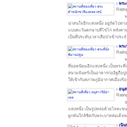
พระ
Ratin
พ
น่าสนใจอีกแห่งหนึ่ง อยู่ถัดไปทาง
แบบตะวันตกฉาบสีไข่ไก่ หลังคามุ
เป็นที่ประทับเวลาเสือป่าเข้าประจำ
พระท
Ratin
พ
ที่ยอดนิยมอีกแห่งหนึ่ง เป็นพระท
สนามจันทร์เป็นอาคารก่ออิฐถือปู
ให้เข้ากับสภาพภูมิอากาศเมืองร้
อนุส
Ratin
อ
แห่งหนึ่ง เป็นรูปหล่อด้วยโลหะขน
ผูกพันใกล้ชิดกับพระบาทสมเด็จพระ
เนิน