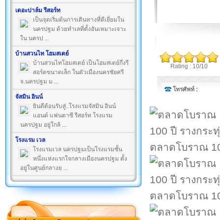
เดอะปาล์ม รีสอร์ท
เป็นจุดเริ่มต้นการเดินทางที่ดีเยี่ยมใน
นครปฐม ด้วยทำเลที่ตั้งอันเหมาะเจาะ
ใน นครป ...
บ้านสวนไท โฮมสเตย์
บ้านสวนไทโฮมสเตย์ เป็นโฮมสเตย์กึ่งรี
Rating : 10/10
สอร์ตขนาดเล็ก ในตัวเมืองนครชัยศรี
จ.นครปฐม ม ...
โทรศัพท์ :
จัสมิน อินน์
ยินดีต้อนรับสู่..โรงแรมจัสมิน อินน์
แอนด์ แฟนตาซี รีสอร์ท โรงแรม
นครปฐม อยู่ใกล้ ...
โรงแรม เวล
ตลาดโบราณ 100
โรงแรมเวล นครปฐมเป็นโรงแรมชั้น
หนึ่งแห่งแรกใจกลางเมืองนครปฐม ตั้ง
อยู่ในศูนย์กลางย ...
ตลาดโบราณ 100