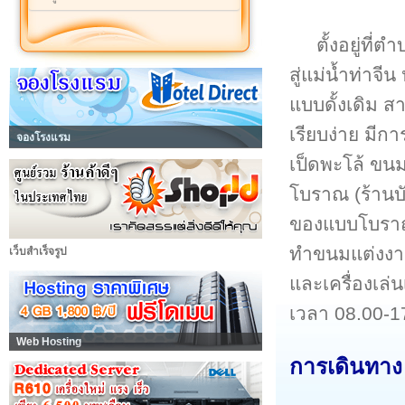
ตั้งอยู่ท
สู่แม่น้ำท่าจี
แบบดั้งเดิม ส
เรียบง่าย มีก
จองโรงแรม
เป็ดพะโล้ ขน
โบราณ (ร้านบั
ของแบบโบราณท
ทำขนมแต่งงาน เ
เว็บสำเร็จรูป
และเครื่องเล่
เวลา 08.00-17
Web Hosting
การเดินทาง