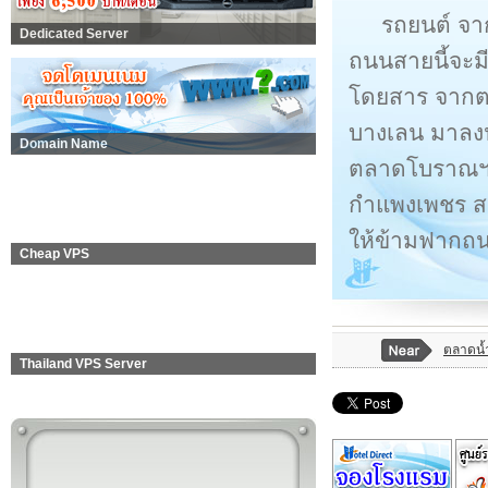
รถยนต์ จ
Dedicated Server
ถนนสายนี้จะม
โดยสาร จากต
บางเลน มาลงป
Domain Name
ตลาดโบราณฯ 
กำแพงเพชร ส
ให้ข้ามฟากถ
Cheap VPS
ตลาดน้
Thailand VPS Server