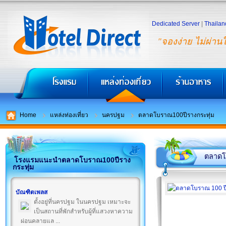
Dedicated Server
|
Thailan
"จองง่าย ไม่ผ่าน
Home
แหล่งท่องเที่ยว
นครปฐม
ตลาดโบราณ100ปีรางกระทุ่ม
ตลาดโบ
โรงแรมแนะนำตลาดโบราณ100ปีราง
กระทุ่ม
บัณฑิตเพลส
ตั้งอยู่ที่นครปฐม ในนครปฐม เหมาะจะ
เป็นสถานที่พักสำหรับผู้ที่แสวงหาความ
ผ่อนคลายแล ...