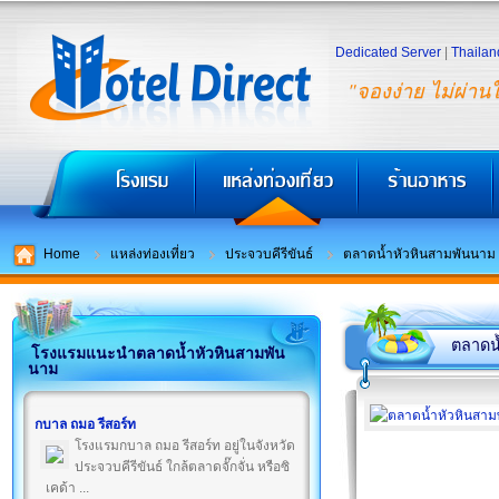
Dedicated Server
|
Thailan
"จองง่าย ไม่ผ่าน
Home
แหล่งท่องเที่ยว
ประจวบคีรีขันธ์
ตลาดน้ำหัวหินสามพันนาม
ตลาดน
โรงแรมแนะนำตลาดน้ำหัวหินสามพัน
นาม
กบาล ถมอ รีสอร์ท
โรงแรมกบาล ถมอ รีสอร์ท อยู่ในจังหวัด
ประจวบคีรีขันธ์ ใกล้ตลาดจั๊กจั่น หรือซิ
เคด้า ...