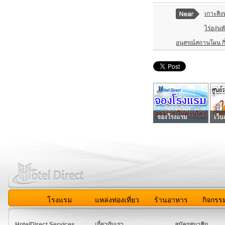
เกาะสิง
ไร่องุ่น
อนุสรณ์สถานโผน กิ
จองโรงแรม
เว็บ
โรงแรม
แหล่งท่องเที่ยว
ร้านอาหาร
กิจกรร
สมาชิก
|
เกี่ยวกับเรา
|
ติดต่อเรา
|
แผนผัง
|
ข่าวสาร
|
User A
HotelDirect Services
เกี่ยวกับเรา
สมัครสมาชิก