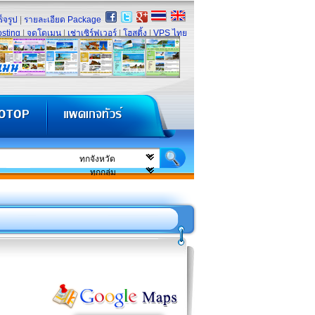
็จรูป
|
รายละเอียด Package
sting
|
จดโดเมน
|
เช่าเซิร์ฟเวอร์
|
โฮสติ้ง
|
VPS ไทย