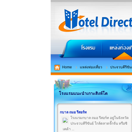
Home
แหล่งท่องเที่ยว
ประจวบคีรีขันธ
โรงแรมแนะนำเกาะสิงห์โต
กบาล ถมอ รีสอร์ท
โรงแรมกบาล ถมอ รีสอร์ท อยู่ในจังหวัด
ประจวบคีรีขันธ์ ใกล้ตลาดจั๊กจั่น หรือซิ
เคด้า ...