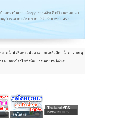
เมตร เป็นเกาะเล็กๆ รูปร่างคล้ายสิงห์โตนอนหมอบ
ี่หมู่บ้านเขาตะเกียบ ราคา 2,500 บาท (5 คน) -
ตลาดน้ำหัวหินสามพันนาม
ทะเลหัวหิน
น้ำตกป่าละอู
มงคล
สถานีรถไฟหัวหิน
สวนสนประดิพัทธ์
Thailand VPS
Thailand VPS
Server
จดโดเมน