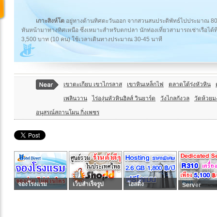
เกาะสิงห์โต
อยู่ทางด้านทิศตะวันออก จากสวนสนประดิพัทธ์ไปประมาณ 800 
หันหน้ามาทางทิศเหนือ ซึ่งเหมาะสำหรับตกปลา นักท่องเที่ยวสามารถเช่าเรือได้ท
3,500 บาท (10 คน) ใช้เวลาเดินทางประมาณ 30-45 นาที
เขาตะเกียบ เขาไกรลาส
เขาหินเหล็กไฟ
ตลาดโต้รุ่งหัวหิน
เพลินวาน
ไร่องุ่นหัวหินฮิลส์ วินยาร์ด
วังไกลกังวล
วัดห้วย
อนุสรณ์สถานโผน กิ่งเพชร
จองโรงแรม
เว็บสำเร็จรูป
โฮสติ้ง
Server