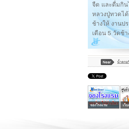
จืด และดื่มกิ
หลวงปู่ทวดได
ช้างให้ งานปร
เดือน 5 วัดช้า
นํ้าตกอ
จองโรงแรม
เว็บ