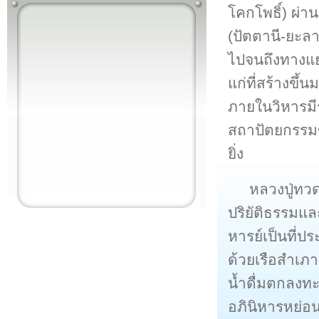
โคกโพธิ์) ผ
(ปัตตานี-ยะลา
ไปจนถึงทางแยก
แก่ที่สร้างขึ้
ภายในวิหารมีร
สถาปัตยกรรมข
ยิ่ง
หลวงปู่ทวด
ปริยัติธรรมแล
หารย์เป็นที่ปร
ด้วยเรือสำเภ
น้ำดื่มตกลงทะ
อภินิหารหย่อ