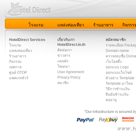
โรงแรม
แหล่งท่องเที่ยว
ร้านอาหาร
กิจกรร
สมาชิก
|
เกี่ยวกับเรา
|
ติดต่อเรา
|
แผนผัง
|
ข่าวสาร
|
User A
HotelDirect Services
เกี่ยวกับเรา
สมัครสมาชิก
HotelDirect.in.th
โรงแรม
รายละเอียด Packa
ติดต่อเรา
แหล่งท่องเที่ยว
Domain name
ข่าวสาร
ร้านอาหาร
ตรวจสอบชื่อ Dom
แผนผัง
กิจกรรม
เว็บโฮสติ้ง
โฆษณา
เทศกาล
ออกแบบ Logo
User Agreement
ศูนย์ OTOP
ออกแบบเว็บไซต์
Privacy Policy
แพคเกจทัวร์
ตัวอย่าง Template
สมาชิก
Template มาใหม่
วิธีการชำระเงิน
ยืนยันชำระเงิน
ต่ออายุ
"Our infrastructure is secured 