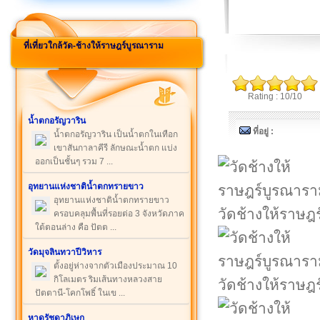
ที่เที่ยวใกล้วัด-ช้างให้ราษฎร์บูรณาราม
Rating : 10/10
นํ้าตกอรัญวาริน
ที่อยู่ :
น้ำตกอรัญวาริน เป็นน้ำตกในเทือก
เขาสันกาลาคีรี ลักษณะน้ำตก แบ่ง
ออกเป็นชั้นๆ รวม 7 ...
อุทยานแห่งชาติน้ำตกทรายขาว
อุทยานแห่งชาติน้ำตกทรายขาว
วัดช้างให้ราษฎ
ครอบคลุมพื้นที่รอยต่อ 3 จังหวัดภาค
ใต้ตอนล่าง คือ ปัตต ...
วัดมุจลินทวาปีวิหาร
ตั้งอยู่ห่างจากตัวเมืองประมาณ 10
กิโลเมตร ริมเส้นทางหลวงสาย
วัดช้างให้ราษฎ
ปัตตานี-โคกโพธิ์ ในเข ...
หาดรัชดาภิเษก