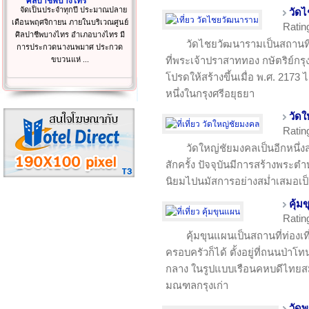
ศิลปาชีพบางไทร
จัดเป็นประจำทุกปี ประมาณปลาย
วัด
เดือนพฤศจิกายน ภายในบริเวณศูนย์
Ratin
ศิลปาชีพบางไทร อำเภอบางไทร มี
วัดไชยวัฒนารามเป็นสถานที่ท่
การประกวดนางนพมาศ ประกวด
ที่พระเจ้าปราสาททอง กษัตริย์กรุง
ขบวนแห่ ...
โปรดให้สร้างขึ้นเมื่อ พ.ศ. 2173 
หนึ่งในกรุงศรีอยุธยา
วัด
Ratin
วัดใหญ่ชัยมงคลเป็นอีกหนึ่งส
สักครั้ง ปัจจุบันมีการสร้างพระ
นิยมไปนมัสการอย่างสม่ำเสมอเ
คุ้ม
Ratin
คุ้มขุนแผนเป็นสถานที่ท่องเที
ครอบครัวก็ได้ ตั้งอยู่ที่ถนนป่า
กลาง ในรูปแบบเรือนคหบดีไทยส
มณฑลกรุงเก่า
วัด