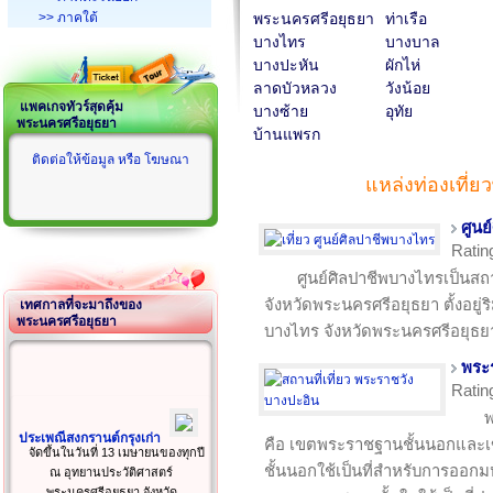
>> ภาคใต้
พระนครศรีอยุธยา
ท่าเรือ
บางไทร
บางบาล
บางปะหัน
ผักไห่
ลาดบัวหลวง
วังน้อย
แพคเกจทัวร์สุดคุ้ม
บางซ้าย
อุทัย
พระนครศรีอยุธยา
บ้านแพรก
ติดต่อให้ข้อมูล หรือ โฆษณา
แหล่งท่องเที่
ศูนย
Ratin
ศูนย์ศิลปาชีพบางไทรเป็นสถาน
จังหวัดพระนครศรีอยุธยา ตั้งอยู
เทศกาลที่จะมาถึงของ
พระนครศรีอยุธยา
บางไทร จังหวัดพระนครศรีอยุธยา 
พระ
Ratin
พ
ประเพณีสงกรานต์กรุงเก่า
คือ เขตพระราชฐานชั้นนอกและ
จัดขึ้นในวันที่ 13 เมษายนของทุกปี
ชั้นนอกใช้เป็นที่สำหรับการออ
ณ อุทยานประวัติศาสตร์
พระนครศรีอยุธยา จังหวัด