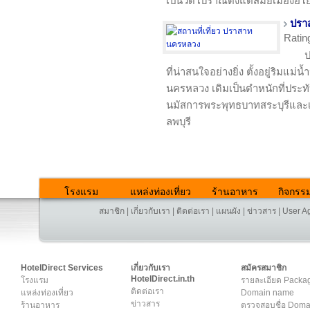
เป็นวัดโบราณตั้งแต่สมัยเมืองอ
ปรา
Ratin
ป
ที่น่าสนใจอย่างยิ่ง ตั้งอยู่ริมแม
นครหลวง เดิมเป็นตำหนักที่ประท
นมัสการพระพุทธบาทสระบุรีและเ
ลพบุรี
โรงแรม
แหล่งท่องเที่ยว
ร้านอาหาร
กิจกรร
สมาชิก
|
เกี่ยวกับเรา
|
ติดต่อเรา
|
แผนผัง
|
ข่าวสาร
|
User A
HotelDirect Services
เกี่ยวกับเรา
สมัครสมาชิก
HotelDirect.in.th
โรงแรม
รายละเอียด Packa
ติดต่อเรา
แหล่งท่องเที่ยว
Domain name
ข่าวสาร
ร้านอาหาร
ตรวจสอบชื่อ Dom