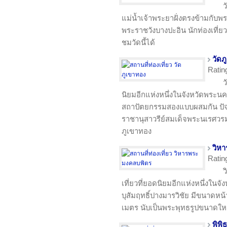
ว
แม่น้ำเจ้าพระยาฝั่งตรงข้ามกับพ
พระราชวังบางปะอิน นักท่องเที่ยว
ชมวัดนี้ได้
วัดภ
Ratin
ว
นิยมอีกแห่งหนึ่งในจังหวัดพระนค
สถาปัตยกรรมสองแบบผสมกัน ปัจ
ราชานุสาวรีย์สมเด็จพระนเรศวร
ภูเขาทอง
วิห
Ratin
ว
เที่ยวที่ยอดนิยมอีกแห่งหนึ่งในจ
บุสัมฤทธิ์ปางมารวิชัย มีขนาดหน้
เมตร นับเป็นพระพุทธรูปขนาดให
พิพ