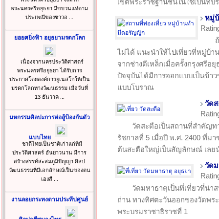
เขตพระราชฐานชั้นในใช้เป็นที่ป
พระนครศรีอยุธยา มีขบวนแห่ตาม
ประเพณีของชาวอ ...
หมู่
Ratin
ยอยศยิ่งฟ้า อยุธยามรดกโลก
ถ
ไม่ได้ แนะนำให้ไปเที่ยวที่หมู่บ้
เนื่องจากนครประวัติศาสตร์
จากช่างตีเหล็กเมื่อครั้งกรุงศรีอยุ
พระนครศรีอยุธยา ได้รับการ
ปัจจุบันได้มีการออกแบบเป็นข้าวข
ประกาศโดยองค์การยูเนสโกให้เป็น
แบบโบราณ
มรดกโลกทางวัฒนธรรม เมื่อวันที่
13 ธันวาค ...
วัดส
Ratin
มหกรรมศิลปะการต่อสู้ป้องกันตัว
วัดสะตือเป็นสถานที่สำคัญทา
รัชกาลที่ 5 เมื่อปี พ.ศ. 2400 ที่ม
แบบไทย
ชาติไทยเป็นชาติเก่าแก่ที่มี
ต้นสะตือใหญ่เป็นสัญลักษณ์ เลยนำ
ประวัติศาสตร์ อันยาวนาน มีการ
สร้างสรรค์สะสมภูมิปัญญา ศิลป
วัดม
วัฒนธรรมที่มีเอกลักษณ์เป็นของตน
Ratin
เองสื ...
วัดมหาธาตุเป็นที่เที่ยวที่น่า
ถ่าน ทางทิศตะวันออกของวัดพระศ
งานลอยกระทงตามประทีปศูนย์
พระบรมราชาธิราชที่ 1