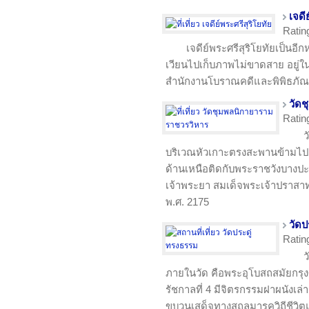
เจดี
Ratin
เจดีย์พระศรีสุริโยทัยเป็นอีกห
เวียนไปเก็บภาพไม่ขาดสาย อยู่ใน
สำนักงานโบราณคดีและพิพิธภัณฑ
วัด
Ratin
ว
บริเวณหัวเกาะตรงสะพานข้ามไป
ด้านเหนือติดกับพระราชวังบางปะ
เจ้าพระยา สมเด็จพระเจ้าปราสาททอ
พ.ศ. 2175
วัดป
Ratin
ว
ภายในวัด คือพระอุโบสถสมัยกรุง
รัชกาลที่ 4 มีจิตรกรรมฝาผนังเล
ขบวนเสด็จทางสถลมารควิถีชีวิ