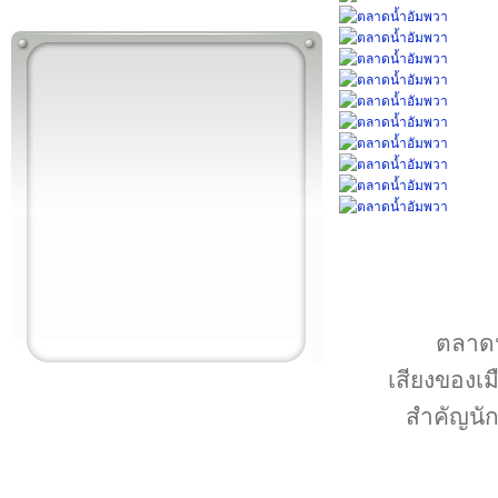
ตลาดน
เสียงของเม
สำคัญนัก