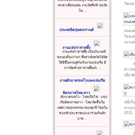
วัฒนธ
เทวดาเพื่อขอฝน งานวัดที่บริเวณวัด
โพ ...
ประเพณีตรุษสงกรานต์
หนองคา
โขงและ
เซาะตล
งานแห่ปราสาทผึ้ง
งานแห่ปราสาทผึ้ง เป็นประเพณี
ขององถิ่นเก่าแก่ ซึ่งทางจังหวัดได้จัด
ให้มีขึ้นควบคู่กันกับงานแข่งเรือ มี
ห
การจัดทำปราสาทผึ้งปร ...
ความยา
เที่ยว
งานตักบาตรเทโวและแข่งเรือ
มิตรภาพไทย-ลาว
ตักบาตรเทโว - ไหลเรือไฟ - แข่ง
หนึ่งใ
เรือมิตรภาพลาว - ไทย จัดขึ้นใน
เทศกาลออกพรรษาของทุกปี โดยใน
จากแรงบ
2521
ช่วงเช้าประชาชนจะมาร่วมกันตัก
บาต ...
น