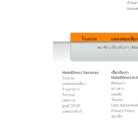
จำหน่า
หนอง
โรงแรม
แหล่งท่องเที่ยว
สมาชิก
|
เกี่ยวกับเรา
|
ติด
HotelDirect Services
เกี่ยวกับเรา
HotelDirect.in.t
โรงแรม
ติดต่อเรา
แหล่งท่องเที่ยว
ข่าวสาร
ร้านอาหาร
แผนผัง
กิจกรรม
โฆษณา
เทศกาล
User Agreemen
ศูนย์ OTOP
Privacy Policy
แพคเกจทัวร์
สมาชิก