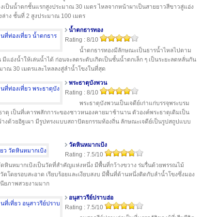
างเป็นน้ำตกชั้นแรกสูงประมาณ 30 เมตร ไหลจากหน้าผาเป็นสายยาวสีขาวสู่แอ่ง
องล่าง ชั้นที่ 2 สูงประมาณ 100 เมตร
น้ำตกธารทอง
Rating : 8/10
น้ำตกธารทองมีลักษณะเป็นธารน้ำไหลไปตาม
 มีแอ่งน้ำให้เล่นน้ำได้ ก่อนจะลดระดับเกิดเป็นชั้นน้ำตกเล็ก ๆ เป็นระยะลดหลั่นกัน
าณ 30 เมตรและไหลลงสู่ลำน้ำโขงในที่สุด
พระธาตุบังพวน
Rating : 8/10
พระธาตุบังพวนเป็นเจดีย์เก่าแก่บรรจุพระบรม
กธาตุ เป็นที่เคารพสักการะของชาวหนองคายมาช้านาน ตัวองค์พระธาตุเดิมเป็น
สร้างด้วยอิฐเผา มีรูปทรงแบบสถาปัตยกรรมท้องถิ่น ลักษณะเจดีย์เป็นรูปสถูปแบบ
วัดหินหมากเป้ง
Rating : 7.5/10
ัดหินหมากเป้งเป็นวัดที่สำคัญแห่งหนึ่ง มีพื้นที่กว้างขวาง ร่มรื่นด้วยพรรณไม้
วัดโดยรอบสะอาด เรียบร้อยและเงียบสงบ มีพื้นที่ด้านหนึ่งติดกับลำน้ำโขงซึ่งมอง
ัศนียภาพสวยงามมาก
อนุสาวรีย์ปราบฮ่อ
Rating : 7.5/10