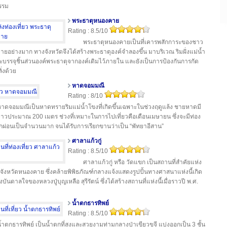
รรม
พระธาตุหนองคาย
Rating : 8.5/10
พระธาตุหนองคายเป็นที่เคารพสักการะของชาว
ยอย่างมาก ทางจังหวัดจึงได้สร้างพระธาตุองค์จำลองขึ้น มาบริเวณ ริมฝั่งแม่น้ำ
บรรจุชิ้นส่วนองค์พระธาตุจากองค์เดิมไว้ภายใน และยังเป็นการป้องกันการกัด
ิ่งด้วย
หาดจอมมณี
Rating : 8/10
าดจอมมณีเป็นหาดทรายริมแม่น้ำโขงที่เกิดขึ้นเฉพาะในช่วงฤดูแล้ง ชายหาดมี
วประมาณ 200 เมตร ช่วงที่เหมาะในการไปเที่ยวคือเดือนเมษายน ซึ่งจะมีท่อง
พักผ่อนเป็นจำนวนมาก จนได้รับการเรียกขานว่าเป็น “พัทยาอีสาน”
ศาลาแก้วกู่
Rating : 8.5/10
ศาลาแก้วกู่ หรือ วัดแขก เป็นสถานที่สำคัยแห่ง
นจังหวัดหนองคาย ซึ่งคล้ายพิพิธภัณฑ์กลางแจ้งแสดงรูปปั้นทางศาสนาแห่งนี้เกิด
ันดาลใจของหลวงปู่บุญเหลือ สุรีรัตน์ ซึ่งได้สร้างสถานที่แห่งนี้เมื่อราวปี พ.ศ.
น้ำตกธารทิพย์
Rating : 8.5/10
้ำตกธารทิพย์ เป็นน้ำตกที่สูงและสวยงามท่ามกลางป่าเขียวขจี แบ่งออกเป็น 3 ชั้น