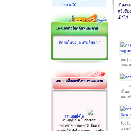
>> ภาคใต้
เมืองห
ศรีเชีย
เฝ้าไร่
แพคเกจทัวร์สุดคุ้มหนองคาย
ติดต่อให้ข้อมูล หรือ โฆษณา
ต้องรู
มักจะป
เทศกาลที่จะมาถึงของหนองคาย
ต
ที่ในแ
ของเคร
งานบุญบั้งไฟ
งานบุญบั้งไฟ ในช่วงเดือน 6
โขงไปจ
(พฤษภาคม) ของทุกปี เป็นการ
ความสั
แข่งขันบั้งไฟเพื่อบูชาพญาแถนหรือ