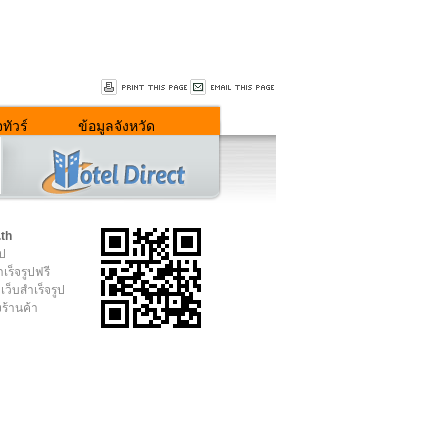
ทัวร์
ข้อมูลจังหวัด
.th
ูป
เร็จรูปฟรี
เว็บสำเร็จรูป
งร้านค้า