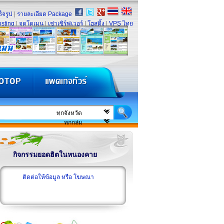
็จรูป
|
รายละเอียด Package
sting
|
จดโดเมน
|
เช่าเซิร์ฟเวอร์
|
โฮสติ้ง
|
VPS ไทย
กิจกรรมยอดฮิตในหนองคาย
ติดต่อให้ข้อมูล หรือ โฆษณา