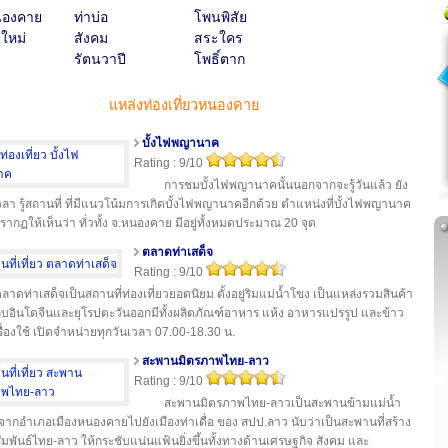
นองคาย
ท่าบ่อ
โพนพิสัย
งใหม่
สังคม
สระใคร
รัตนวาปี
โพธิ์ตาก
แหล่งท่องเที่ยวหนองคาย
บั้งไฟพญานาค
Rating : 9/10
การชมบั้งไฟพญานาคนั้นนอกจากจะรู้วันแล้ว ยัง
้เวลา รู้สถานที่ ที่มีแนวโน้มการเกิดบั้งไฟพญานาคอีกด้วย ตำแหน่งที่บั้งไฟพญานาค
รากฏให้เห็นว่า ทั่วทั้ง จ.หนองคาย มีอยู่ทั้งหมดประมาณ 20 จุด
ตลาดท่าเสด็จ
Rating : 9/10
ลาดท่าเสด็จเป็นสถานที่ท่องเที่ยวยอดนิยม ตั้งอยู่ริมแม่น้ำโขง เป็นแหล่งรวมสินค้า
ถบอินโดจีนและยุโรปตะวันออกมีทั้งผลิตภัณฑ์อาหาร แห้ง อาหารแปรรูป และข้าว
ื่องใช้ เปิดจำหน่ายทุกวันเวลา 07.00-18.30 น.
สะพานมิตรภาพไทย-ลาว
Rating : 9/10
สะพานมิตรภาพไทย-ลาวเป็นสะพานข้ามแม่น้ำ
ากอำเภอเมืองหนองคายไปยังเมืองท่าเดื่อ ของ สปป.ลาว นับว่าเป็นสะพานที่สร้าง
มพันธ์ไทย-ลาว ให้กระชับแน่นแฟ้นยิ่งขึ้นทั้งทางด้านเศรษฐกิจ สังคม และ