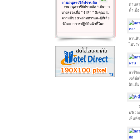
งานอนุสาวรีย์ปราบฮ้อ
ด้านล่
งานอนุสาวรีย์ปราบฮ้อ "เป็นการ
น้ำเบื้
บวงสรวงเพื่อ " รำลึก " ถึงคุณงาม
ความดีของเหล่าทหารและผู้ที่เสีย
ชีวิตจากการปฏิบัติหน้าที่ในก ...
ลานหิน
ไปประม
สารีริ
เจดีย์
อินเดีย
ว
บริเวณ
เห็นท