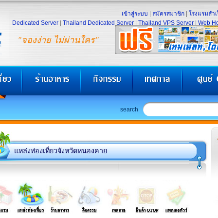
เข้าสู่ระบบ
|
สมัครสมาชิก
|
โรงแรมสำเร
Dedicated Server
|
Thailand Dedicated Server
|
Thailand VPS Server
|
Web Ho
"จองง่าย ไม่ผ่านใคร"
search
แหล่งท่องเที่ยวจังหวัดหนองคาย