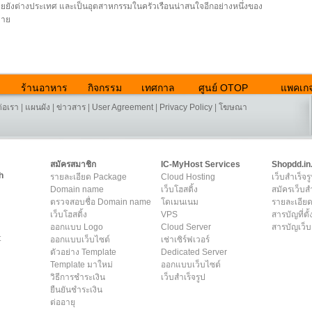
ยยังต่างประเทศ และเป็นอุตสาหกรรมในครัวเรือนน่าสนใจอีกอย่างหนึ่งของ
คาย
ร้านอาหาร
กิจกรรม
เทศกาล
ศูนย์ OTOP
แพคเกจ
ต่อเรา
|
แผนผัง
|
ข่าวสาร
|
User Agreement
|
Privacy Policy
|
โฆษณา
สมัครสมาชิก
IC-MyHost Services
Shopdd.in
h
รายละเอียด Package
Cloud Hosting
เว็บสำเร็จร
Domain name
เว็บโฮสติ้ง
สมัครเว็บสำ
ตรวจสอบชื่อ Domain name
โดเมนเนม
รายละเอียด
เว็บโฮสติ้ง
VPS
สารบัญที่ตั้
ออกแบบ Logo
Cloud Server
สารบัญเว็บ
t
ออกแบบเว็บไซต์
เช่าเซิร์ฟเวอร์
ตัวอย่าง Template
Dedicated Server
Template มาใหม่
ออกแบบเว็บไซต์
วิธีการชำระเงิน
เว็บสำเร็จรูป
ยืนยันชำระเงิน
ต่ออายุ