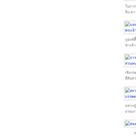
ในการป
จีน ลา
ภูองค์
ช่างล้
เชิงเก
สีสัน
หลวงปู
มรณภา
ห