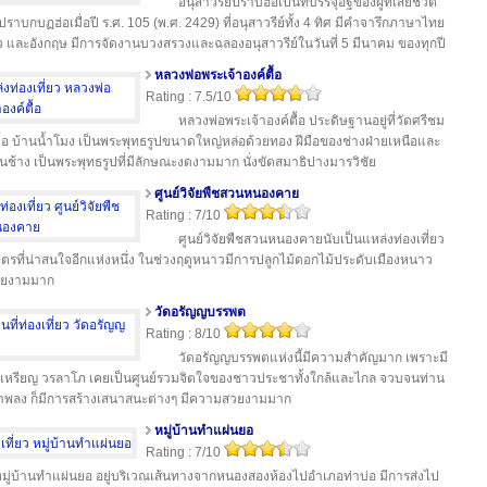
อนุสาวรีย์ปราบฮ่อเป็นที่บรรจุอัฐิของผู้ที่เสียชีวิต
ราบกบฏฮ่อเมื่อปี ร.ศ. 105 (พ.ศ. 2429) ที่อนุสาวรีย์ทั้ง 4 ทิศ มีคำจารึกภาษาไทย
ว และอังกฤษ มีการจัดงานบวงสรวงและฉลองอนุสาวรีย์ในวันที่ 5 มีนาคม ของทุกปี
หลวงพ่อพระเจ้าองค์ตื้อ
Rating : 7.5/10
หลวงพ่อพระเจ้าองค์ตื้อ ประดิษฐานอยู่ที่วัดศรีชม
ตื้อ บ้านน้ำโมง เป็นพระพุทธรูปขนาดใหญ่หล่อด้วยทอง ฝีมือของช่างฝ่ายเหนือและ
านช้าง เป็นพระพุทธรูปที่มีลักษณะงดงามมาก นั่งขัดสมาธิปางมารวิชัย
ศูนย์วิจัยพืชสวนหนองคาย
Rating : 7/10
ศูนย์วิจัยพืชสวนหนองคายนับเป็นแหล่งท่องเที่ยว
ษตรที่น่าสนใจอีกแห่งหนึ่ง ในช่วงฤดูหนาวมีการปลูกไม้ดอกไม้ประดับเมืองหนาว
สวยงามมาก
วัดอรัญญบรรพต
Rating : 8/10
วัดอรัญญบรรพตแห่งนี้มีความสำคัญมาก เพราะมี
่เหรียญ วรลาโภ เคยเป็นศูนย์รวมจิตใจของชาวประชาทั้งใกล้และไกล จวบจนท่าน
พลง ก็มีการสร้างเสนาสนะต่างๆ มีความสวยงามมาก
หมู่บ้านทำแผ่นยอ
Rating : 7/10
มู่บ้านทำแผ่นยอ อยู่บริเวณเส้นทางจากหนองสองห้องไปอำเภอท่าบ่อ มีการส่งไป