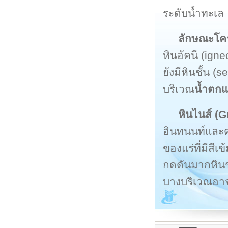
ระดับน้ำทะเล
ลักษณะโคร
หินอัคนี (ign
ยังมีหินชั้น 
บริเวณ
น้ำตกแ
หินไนส์ (
อินทนนท์และดอ
ของแร่ที่มีส
กดดันมากหินชุด
บางบริเวณอาจ