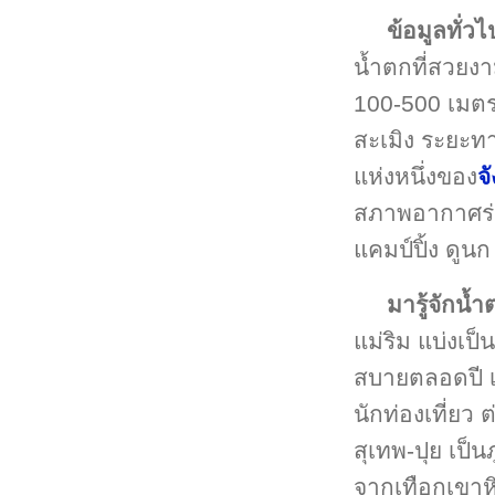
ข้อมูลทั่วไ
น้ำตกที่สวยงา
100-500 เมตร
สะเมิง ระยะ
แห่งหนึ่งของ
จ
สภาพอากาศร่ม
แคมป์ปิ้ง ดูนก
มารู้จักน้
แม่ริม แบ่งเป็
สบายตลอดปี เป
นักท่องเที่ยว 
สุเทพ-ปุย เป็
จากเทือกเขาหิ