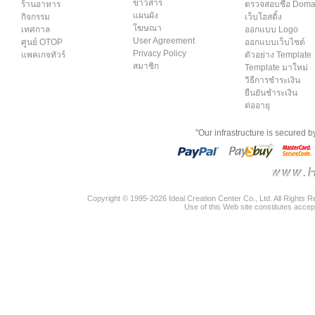
ข่าวสาร
ร้านอาหาร
ตรวจสอบชื่อ Dom
แผนผัง
กิจกรรม
เว็บโฮสติ้ง
โฆษณา
เทศกาล
ออกแบบ Logo
User Agreement
ศูนย์ OTOP
ออกแบบเว็บไซต์
Privacy Policy
แพคเกจทัวร์
ตัวอย่าง Template
สมาชิก
Template มาใหม่
วิธีการชำระเงิน
ยืนยันชำระเงิน
ต่ออายุ
"Our infrastructure is secured 
Copyright © 1995-2026 Ideal Creation Center Co., Ltd. All Rights 
Use of this Web site constitutes accep