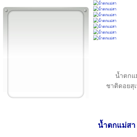
น้ำตกแม่
ชาติดอยสุเ
น้ำตกแม่สา 