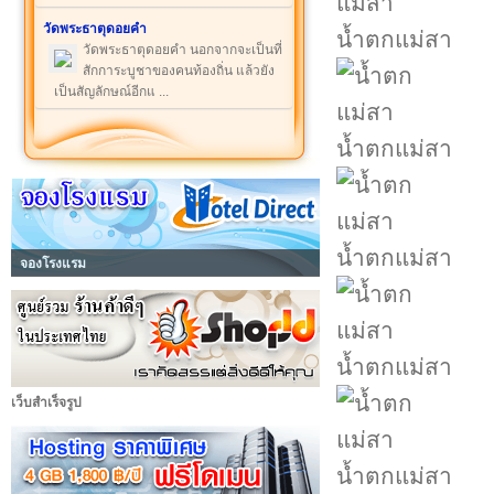
วัดพระธาตุดอยคำ
น้ำตกแม่สา
วัดพระธาตุดอยคำ นอกจากจะเป็นที่
สักการะบูชาของคนท้องถิ่น แล้วยัง
เป็นสัญลักษณ์อีกแ ...
น้ำตกแม่สา
น้ำตกแม่สา
จองโรงแรม
น้ำตกแม่สา
เว็บสำเร็จรูป
น้ำตกแม่สา