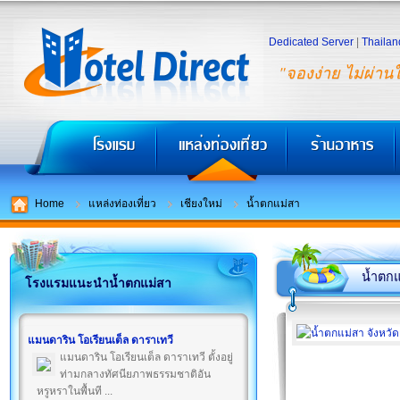
Dedicated Server
|
Thailan
"จองง่าย ไม่ผ่าน
Home
แหล่งท่องเที่ยว
เชียงใหม่
น้ำตกแม่สา
น้ำตกแ
โรงแรมแนะนำน้ำตกแม่สา
แมนดาริน โอเรียนเต็ล ดาราเทวี
แมนดาริน โอเรียนเต็ล ดาราเทวี ตั้งอยู่
ท่ามกลางทัศนียภาพธรรมชาติอัน
หรูหราในพื้นที ...