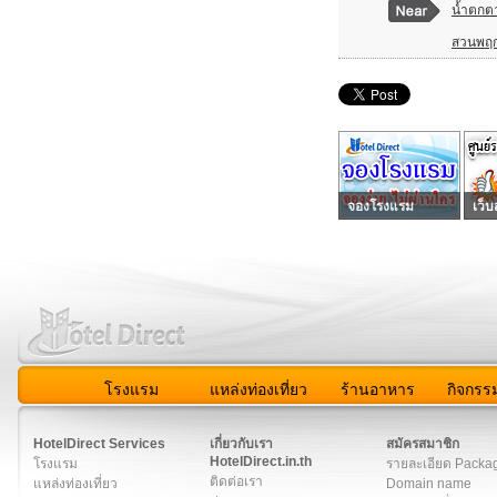
น้ำตก
สวนพฤกษ
จองโรงแรม
เว็บ
โรงแรม
แหล่งท่องเที่ยว
ร้านอาหาร
กิจกรร
สมาชิก
|
เกี่ยวกับเรา
|
ติดต่อเรา
|
แผนผัง
|
ข่าวสาร
|
User A
HotelDirect Services
เกี่ยวกับเรา
สมัครสมาชิก
HotelDirect.in.th
โรงแรม
รายละเอียด Packa
ติดต่อเรา
แหล่งท่องเที่ยว
Domain name