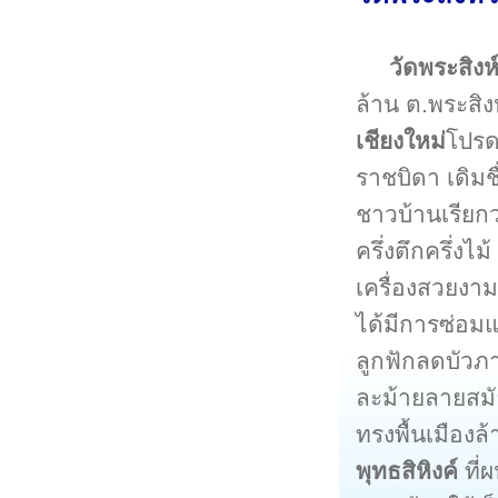
วัดพระสิงห
ล้าน ต.พระสิงห์
เชียงใหม่
โปรดเ
ราชบิดา เดิมช
ชาวบ้านเรียก
ครึ่งตึกครึ่งไ
เครื่องสวยงาม
ได้มีการซ่อม
ลูกฟักลดบัวภ
ละม้ายลายสมั
ทรงพื้นเมือง
พุทธสิหิงค์
ที่