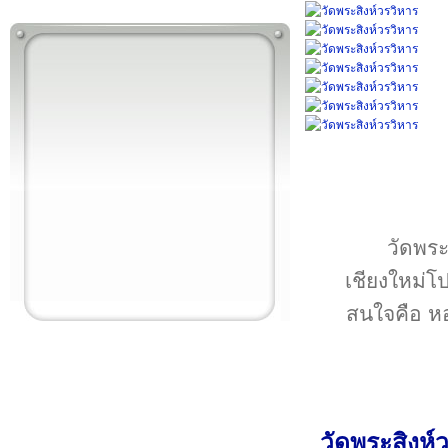
วัดพระส
เชียงใหม่โป
สนใจคือ หอไ
วัดพระสิงห์