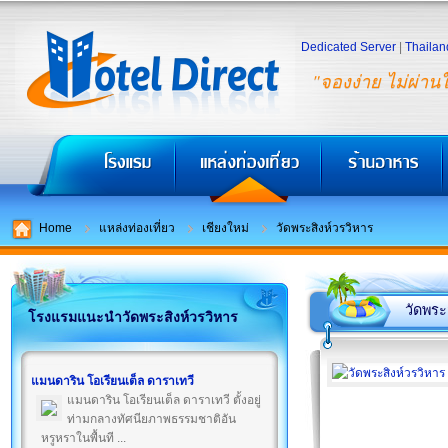
Dedicated Server
|
Thailan
"จองง่าย ไม่ผ่าน
Home
แหล่งท่องเที่ยว
เชียงใหม่
วัดพระสิงห์วรวิหาร
วัดพระ
โรงแรมแนะนำวัดพระสิงห์วรวิหาร
แมนดาริน โอเรียนเต็ล ดาราเทวี
แมนดาริน โอเรียนเต็ล ดาราเทวี ตั้งอยู่
ท่ามกลางทัศนียภาพธรรมชาติอัน
หรูหราในพื้นที ...