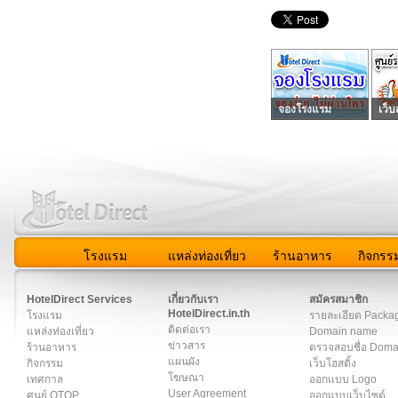
จองโรงแรม
เว็บ
โรงแรม
แหล่งท่องเที่ยว
ร้านอาหาร
กิจกรร
สมาชิก
|
เกี่ยวกับเรา
|
ติดต่อเรา
|
แผนผัง
|
ข่าวสาร
|
User A
HotelDirect Services
เกี่ยวกับเรา
สมัครสมาชิก
HotelDirect.in.th
โรงแรม
รายละเอียด Packa
ติดต่อเรา
แหล่งท่องเที่ยว
Domain name
ข่าวสาร
ร้านอาหาร
ตรวจสอบชื่อ Dom
แผนผัง
กิจกรรม
เว็บโฮสติ้ง
โฆษณา
เทศกาล
ออกแบบ Logo
User Agreement
ศูนย์ OTOP
ออกแบบเว็บไซต์