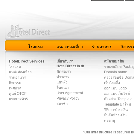
โรงแรม
แหล่งท่องเที่ยว
ร้านอาหาร
กิจกรร
สมาชิก
|
เกี่ยวกับเรา
|
ติดต่อเรา
|
แผนผัง
|
ข่าวสาร
|
User A
HotelDirect Services
เกี่ยวกับเรา
สมัครสมาชิก
HotelDirect.in.th
โรงแรม
รายละเอียด Packa
ติดต่อเรา
แหล่งท่องเที่ยว
Domain name
ข่าวสาร
ร้านอาหาร
ตรวจสอบชื่อ Dom
แผนผัง
กิจกรรม
เว็บโฮสติ้ง
โฆษณา
เทศกาล
ออกแบบ Logo
User Agreement
ศูนย์ OTOP
ออกแบบเว็บไซต์
Privacy Policy
แพคเกจทัวร์
ตัวอย่าง Template
สมาชิก
Template มาใหม่
วิธีการชำระเงิน
ยืนยันชำระเงิน
ต่ออายุ
"Our infrastructure is secured 