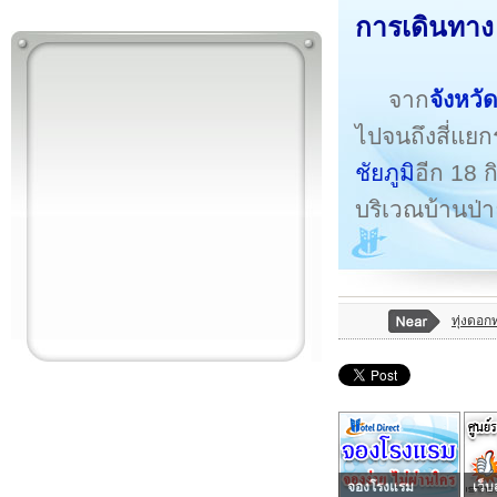
การเดินทาง
จาก
จังหวั
ไปจนถึงสี่แย
ชัยภูมิ
อีก 18 ก
บริเวณบ้านป่
ทุ่งดอก
จองโรงแรม
เว็บ