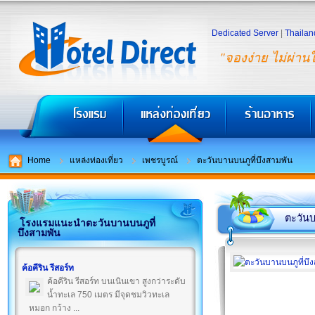
Dedicated Server
|
Thailan
"จองง่าย ไม่ผ่าน
Home
แหล่งท่องเที่ยว
เพชรบูรณ์
ตะวันบานบนภูที่บึงสามพัน
ตะวันบ
โรงแรมแนะนำตะวันบานบนภูที่
บึงสามพัน
ค้อคีริน รีสอร์ท
ค้อคีริน รีสอร์ท บนเนินเขา สูงกว่าระดับ
น้ำทะเล 750 เมตร มีจุดชมวิวทะเล
หมอก กว้าง ...