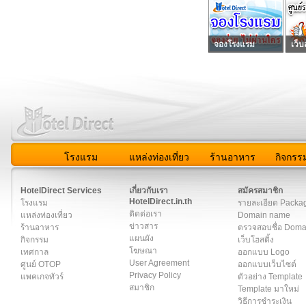
จองโรงแรม
เว็บ
โรงแรม
แหล่งท่องเที่ยว
ร้านอาหาร
กิจกรร
สมาชิก
|
เกี่ยวกับเรา
|
ติดต่อเรา
|
แผนผัง
|
ข่าวสาร
|
User A
HotelDirect Services
เกี่ยวกับเรา
สมัครสมาชิก
HotelDirect.in.th
โรงแรม
รายละเอียด Packa
ติดต่อเรา
แหล่งท่องเที่ยว
Domain name
ข่าวสาร
ร้านอาหาร
ตรวจสอบชื่อ Dom
แผนผัง
กิจกรรม
เว็บโฮสติ้ง
โฆษณา
เทศกาล
ออกแบบ Logo
User Agreement
ศูนย์ OTOP
ออกแบบเว็บไซต์
Privacy Policy
แพคเกจทัวร์
ตัวอย่าง Template
สมาชิก
Template มาใหม่
วิธีการชำระเงิน