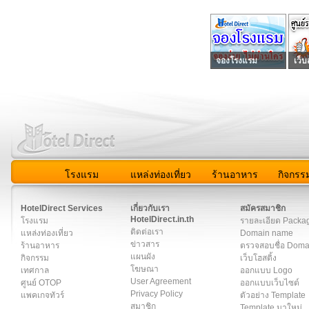
จองโรงแรม
เว็บ
โรงแรม
แหล่งท่องเที่ยว
ร้านอาหาร
กิจกรร
สมาชิก
|
เกี่ยวกับเรา
|
ติดต่อเรา
|
แผนผัง
|
ข่าวสาร
|
User A
HotelDirect Services
เกี่ยวกับเรา
สมัครสมาชิก
HotelDirect.in.th
โรงแรม
รายละเอียด Packa
ติดต่อเรา
แหล่งท่องเที่ยว
Domain name
ข่าวสาร
ร้านอาหาร
ตรวจสอบชื่อ Dom
แผนผัง
กิจกรรม
เว็บโฮสติ้ง
โฆษณา
เทศกาล
ออกแบบ Logo
User Agreement
ศูนย์ OTOP
ออกแบบเว็บไซต์
Privacy Policy
แพคเกจทัวร์
ตัวอย่าง Template
สมาชิก
Template มาใหม่