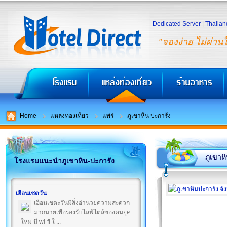
Dedicated Server
|
Thailan
"จองง่าย ไม่ผ่าน
Home
แหล่งท่องเที่ยว
แพร่
ภูเขาหิน ปะการัง
ภูเขาห
โรงแรมแนะนำภูเขาหิน-ปะการัง
เฮือนเชตวัน
เฮือนเชตะวันมีสิ่งอำนวยความสะดวก
มากมายเพื่อรองรับไลฟ์ไตล์ของคนยุค
ใหม่ มี wi-fi ใ ...