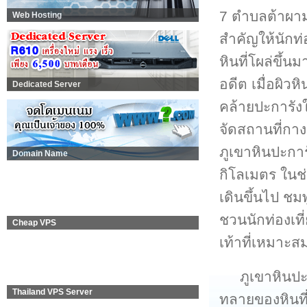
7 ตำบลต้าผาม
Web Hosting
สำคัญให้นักท่
หินที่โผล่ขึ้
อดีต เมื่อผิว
Dedicated Server
คล้ายปะการัง
จัดสถานที่กาง
ภูเขาหินปะกา
Domain Name
กิโลเมตร ในช
เดินขึ้นไป ช
ชวนนักท่องเที
Cheap VPS
เท้าที่เหมาะ
ภูเขาหินป
Thailand VPS Server
ทลายของหินที