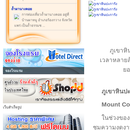
ถ้ำผานางคอย
การท่องเที่ยวถ้ำผานางคอย อยู่ที่
บ้านผาหมู อำเภอร้องกวาง จังหวัด
แพร่ เป็นถ้ำธรรมช ...
ภูเขาห
เวลาหลายล้
ยอ
จองโรงแรม
ภูเขาหินปะ
Mount Co
เว็บสำเร็จรูป
ในช่วงของฤ
ชมความงดงามขอ