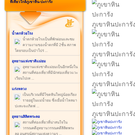
ที่เที่ยวใกล้ภูเขาหิน-ปะการัง
ภูเขาหินปะการั
น้ำตกห้วยโรง
น้ำตกห้วยโรงเป็นที่พักผ่อนและชม
ความงามของน้ำตกที่มี 2ชั้น สภาพ
โดยรอบเป็นป่าโปร่ ...
ภูเขาหินปะการั
อุทยานแห่งชาติแม่ยม
อุทยานแห่งชาติแม่ยมเป็นอีกหนึ่งใน
สถานที่ท่องเที่ยวที่มีนักท่องเที่ยวแวะ
เวียนไปเท ...
ภูเขาหินปะการั
แก่งหลวง
เป็นบริเวณที่มีโขดหินใหญ่น้อยเรียง
รายอยู่ในแม่น้ำยม ซึ่งเมื่อน้ำไหลมา
ปะทะจะเกิดฟ ...
ภูเขาหินปะการั
อุทยานลิลิตพระลอ
สถานที่ท่องเที่ยวที่น่าสนใจใน
วรรณคดีอุทยานวรรณคดีลิลิตพระ
ลอ อนุสรณ์สถานแห่งความร ...