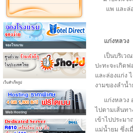
แพ และล่อ
แก่งหลวง
จองโรงแรม
เป็นบริเวณ
ปะทะจะเกิดฟ
และล่องแก่ง ไ
เว็บสำเร็จรูป
งามของลำน้ำย
แก่งหลวง อ
ไปตามเส้นทา
Web Hosting
เข้าไปประมาณ 
แม่น้ำยม ซึ่