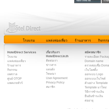
จองโรงแรม
เว็บ
โรงแรม
แหล่งท่องเที่ยว
ร้านอาหาร
กิจกรร
สมาชิก
|
เกี่ยวกับเรา
|
ติดต่อเรา
|
แผนผัง
|
ข่าวสาร
|
User A
HotelDirect Services
เกี่ยวกับเรา
สมัครสมาชิก
HotelDirect.in.th
โรงแรม
รายละเอียด Packa
ติดต่อเรา
แหล่งท่องเที่ยว
Domain name
ข่าวสาร
ร้านอาหาร
ตรวจสอบชื่อ Dom
แผนผัง
กิจกรรม
เว็บโฮสติ้ง
โฆษณา
เทศกาล
ออกแบบ Logo
User Agreement
ศูนย์ OTOP
ออกแบบเว็บไซต์
Privacy Policy
แพคเกจทัวร์
ตัวอย่าง Template
สมาชิก
Template มาใหม่
วิธีการชำระเงิน
ยืนยันชำระเงิน
ต่ออายุ