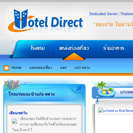
Dedicated Server
|
Thailan
"จองง่าย ไม่ผ่าน
Home
แหล่งท่องเที่ยว
แพร่
แก่ง หลวง
แก่งห
โรงแรมแนะนำแก่ง-หลวง
เฮือนเชตวัน
เฮือนเชตะวันมีสิ่งอำนวยความสะดวก
มากมายเพื่อรองรับไลฟ์ไตล์ของคนยุค
ใหม่ มี wi-fi ใ ...