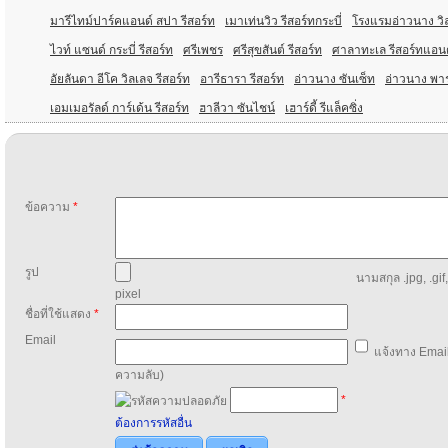
มารีไทม์ปาร์คแอนด์ สปา รีสอร์ท
เมาเท่นวิว รีสอร์ทกระบี่
โรงแรมอ่าวนาง วิล
ไวท์ แซนด์ กระบี่ รีสอร์ท
ศรีเพชร
ศรีสุขสันต์ รีสอร์ท
ศาลาทะเล รีสอร์ทแอน
อัยลันดา อีโค วิลเลจ รีสอร์ท
อารีธารา รีสอร์ท
อ่าวนาง ซันเซ็ท
อ่าวนาง พาร
เอมเมอรัลด์ การ์เด้น รีสอร์ท
ฮาลีวา ซันไชน์
เฮาร์ดี้ รีแล็คซิ่ง
ข้อความ
*
รูป
นามสกุล .jpg, .gif
pixel
ชื่อที่ใช้แสดง
*
Email
แจ้งทาง Email
ความลับ)
*
ต้องการรหัสอื่น