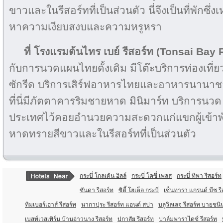
ขาวและในรีสอร์ทที่เป็นส่วนตัว นี่จึงเป็นที่พักซึ่ง
หาความเงียบสงบและความหรูหรา
ที่ โรงแรมต้นไทร เบย์ รีสอร์ท
(Tonsai Bay 
กับการนวดแผนไทยดั้งเดิม มีโต๊ะบริการท่องเที
ซักรีด บริการเสิร์ฟอาหารไทยและอาหารนานาชา
ที่นี่มีภัตตาคารริมชายหาด มินิมาร์ท บริการน
ประเทศไว้คอยอำนวยความสะดวกแก่แขกผู้เข้าพั
หาดทรายสีขาวและในรีสอร์ทที่เป็นส่วนตัว
กระบี่ โกลเด้น ฮิลล์
กระบี่ โคซี่ เพลส
กระบี่ ทิพา รีสอร์ท
ซันดา รีสอร์ท
ซิตี้ โฮเต็ล กระบี่
เซ็นทารา แกรนด์ บีช รีส
ทิมเบอร์เฮาส์ รีสอร์ท
นากาปุระ รีสอร์ท แอนด์ สปา
บลูวิลเลจ รีสอร์ท บายชน
เบสท์เวสเทิร์น บ้านอ่าวนาง รีสอร์ท
ปกาสัย รีสอร์ท
ปาล์มพาราไดซ์ รีสอร์ท