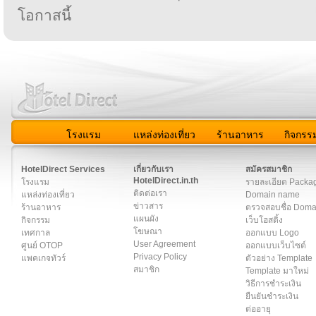
โอกาสนี้
โรงแรม
แหล่งท่องเที่ยว
ร้านอาหาร
กิจกรร
สมาชิก
|
เกี่ยวกับเรา
|
ติดต่อเรา
|
แผนผัง
|
ข่าวสาร
|
User A
HotelDirect Services
เกี่ยวกับเรา
สมัครสมาชิก
HotelDirect.in.th
โรงแรม
รายละเอียด Packa
ติดต่อเรา
แหล่งท่องเที่ยว
Domain name
ข่าวสาร
ร้านอาหาร
ตรวจสอบชื่อ Dom
แผนผัง
กิจกรรม
เว็บโฮสติ้ง
โฆษณา
เทศกาล
ออกแบบ Logo
User Agreement
ศูนย์ OTOP
ออกแบบเว็บไซต์
Privacy Policy
แพคเกจทัวร์
ตัวอย่าง Template
สมาชิก
Template มาใหม่
วิธีการชำระเงิน
ยืนยันชำระเงิน
ต่ออายุ