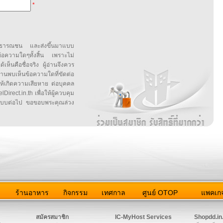
*
สาธารณชน และส่งขึ้นมาแบบ
ข้อความใดๆทั้งสิ้น เพราะไม่
้เห็นคือชื่อจริง ผู้อ่านจึงควร
บเห็นข้อความใดที่ขัดต่อ
ให้เกิดความเสียหาย ต่อบุคคล
irect.in.th เพื่อให้ผู้ควบคุม
บบต่อไป ขอขอบพระคุณล่วง
ว
ร้านอาหาร
กิจกรรม
เทศกาล
ศูนย์ OTOP
แพคเกจ
ต่อเรา
|
แผนผัง
|
ข่าวสาร
|
User Agreement
|
Privacy Policy
|
โฆษณา
สมัครสมาชิก
IC-MyHost Services
Shopdd.in