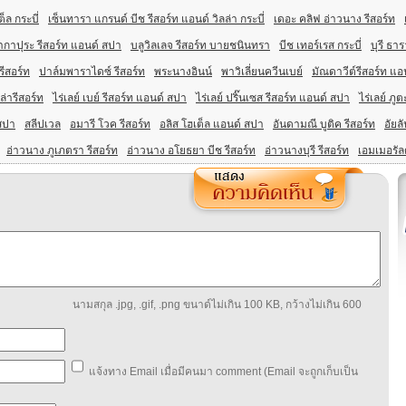
เต็ล กระบี่
เซ็นทารา แกรนด์ บีช รีสอร์ท แอนด์ วิลล่า กระบี่
เดอะ คลิฟ อ่าวนาง รีสอร์ท
ากาปุระ รีสอร์ท แอนด์ สปา
บลูวิลเลจ รีสอร์ท บายชนินทรา
บีช เทอร์เรส กระบี่
บุรี ธาร
รีสอร์ท
ปาล์มพาราไดซ์ รีสอร์ท
พระนางอินน์
พาวิเลี่ยนควีนเบย์
มัณดาวีต์รีสอร์ท แอ
่ารีสอร์ท
ไร่เลย์ เบย์ รีสอร์ท แอนด์ สปา
ไร่เลย์ ปริ๊นเซส รีสอร์ท แอนด์ สปา
ไร่เลย์ ภูต
สปา
สลีปเวล
อมารี โวค รีสอร์ท
อลิส โฮเต็ล แอนด์ สปา
อันดามณี บูติค รีสอร์ท
อัยล
อ่าวนาง ภูเภตรา รีสอร์ท
อ่าวนาง อโยธยา บีช รีสอร์ท
อ่าวนางบุรี รีสอร์ท
เอมเมอรัลด
นามสกุล .jpg, .gif, .png ขนาด์ไม่เกิน 100 KB, กว้างไม่เกิน 600
แจ้งทาง Email เมื่อมีคนมา comment (Email จะถูกเก็บเป็น