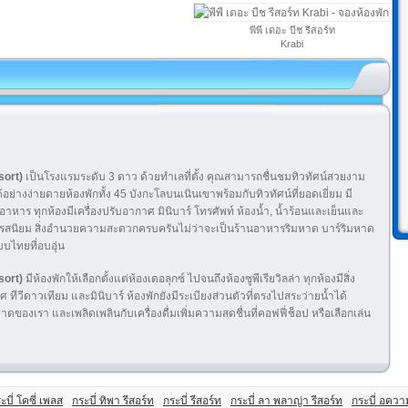
พีพี เดอะ บีช รีสอร์ท
Krabi
sort)
เป็นโรงแรมระดับ 3 ดาว ด้วยทำเลที่ตั้ง คุณสามารถชื่นชมทิวทัศน์สวยงาม
างง่ายดายห้องพักทั้ง 45 บังกะโลบนเนินเขาพร้อมกับทิวทัศน์ที่ยอดเยี่ยม มี
นอาหาร ทุกห้องมีเครื่องปรับอากาศ มินิบาร์ โทรศัพท์ ห้องน้ำ, น้ำร้อนและเย็นและ
มีรสนิยม สิ่งอำนวยความสะดวกครบครันไม่ว่าจะเป็นร้านอาหารริมหาด บาร์ริมหาด
บบไทยที่อบอุ่น
sort)
มีห้องพักให้เลือกตั้งแต่ห้องเดอลุกซ์ ไปจนถึงห้องซูพีเรียวิลล่า ทุกห้องมีสิ่ง
ีวีดาวเทียม และมินิบาร์ ห้องพักยังมีระเบียงส่วนตัวที่ตรงไปสระว่ายน้ำได้
องเรา และเพลิดเพลินกับเครื่องดื่มเพิ่มความสดชื่นที่คอฟฟี่ช็อป หรือเลือกเล่น
ะบี่ โคซี่ เพลส
กระบี่ ทิพา รีสอร์ท
กระบี่ รีสอร์ท
กระบี่ ลา พลาญ่า รีสอร์ท
กระบี่ อควา