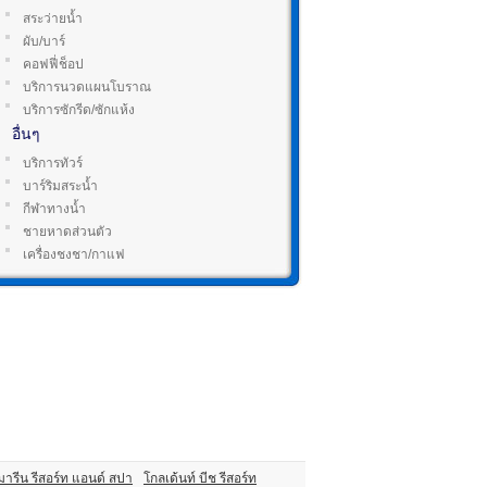
สระว่ายน้ำ
ผับ/บาร์
คอฟฟี่ช็อป
บริการนวดแผนโบราณ
บริการซักรีด/ซักแห้ง
อื่นๆ
บริการทัวร์
บาร์ริมสระน้ำ
กีฬาทางน้ำ
ชายหาดส่วนตัว
เครื่องชงชา/กาแฟ
มารีน รีสอร์ท แอนด์ สปา
โกลเด้นท์ บีช รีสอร์ท