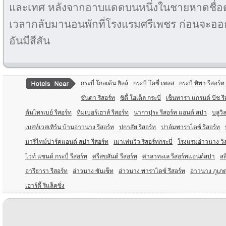
และเทศ หลังจากอาบแดดบนหนึ่งในชายหาดชื่อดัง
เวลากลับมานอนพักที่โรงแรมศรีเพชร ก่อนจะออก
อันมีสีสัน
กระบี่ โกลเด้น ฮิลล์
กระบี่ โคซี่ เพลส
กระบี่ ทิพา รีสอร์ท
ซันดา รีสอร์ท
ซิตี้ โฮเต็ล กระบี่
เซ็นทารา แกรนด์ บีช รีส
ต้นไทรเบย์ รีสอร์ท
ทิมเบอร์เฮาส์ รีสอร์ท
นากาปุระ รีสอร์ท แอนด์ สปา
บลูวิ
เบสท์เวสเทิร์น บ้านอ่าวนาง รีสอร์ท
ปกาสัย รีสอร์ท
ปาล์มพาราไดซ์ รีสอร์ท
มารีไทม์ปาร์คแอนด์ สปา รีสอร์ท
เมาเท่นวิว รีสอร์ทกระบี่
โรงแรมอ่าวนาง วิล
ไวท์ แซนด์ กระบี่ รีสอร์ท
ศรีสุขสันต์ รีสอร์ท
ศาลาทะเล รีสอร์ทแอนด์สปา
สล
อารีธารา รีสอร์ท
อ่าวนาง ซันเซ็ท
อ่าวนาง พาราไดซ์ รีสอร์ท
อ่าวนาง ภูเภต
เฮาร์ดี้ รีแล็คซิ่ง