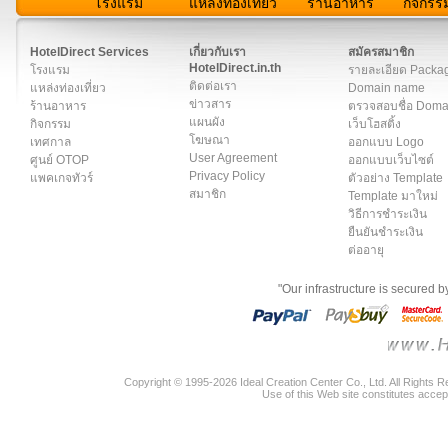
โรงแรม
แหล่งท่องเที่ยว
ร้านอาหาร
กิจกรร
สมาชิก
|
เกี่ยวกับเรา
|
ติดต่อเรา
|
แผนผัง
|
ข่าวสาร
|
User A
HotelDirect Services
เกี่ยวกับเรา
สมัครสมาชิก
HotelDirect.in.th
โรงแรม
รายละเอียด Packa
ติดต่อเรา
แหล่งท่องเที่ยว
Domain name
ข่าวสาร
ร้านอาหาร
ตรวจสอบชื่อ Dom
แผนผัง
กิจกรรม
เว็บโฮสติ้ง
โฆษณา
เทศกาล
ออกแบบ Logo
User Agreement
ศูนย์ OTOP
ออกแบบเว็บไซต์
Privacy Policy
แพคเกจทัวร์
ตัวอย่าง Template
สมาชิก
Template มาใหม่
วิธีการชำระเงิน
ยืนยันชำระเงิน
ต่ออายุ
"Our infrastructure is secured 
Copyright © 1995-2026 Ideal Creation Center Co., Ltd. All Rights 
Use of this Web site constitutes accep