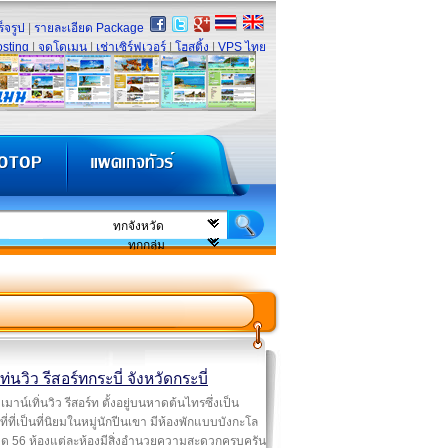
็จรูป
|
รายละเอียด Package
sting
|
จดโดเมน
|
เช่าเซิร์ฟเวอร์
|
โฮสติ้ง
|
VPS ไทย
ท่นวิว รีสอร์ทกระบี่ จังหวัดกระบี่
เมาน์เทิ่นวิว รีสอร์ท ตั้งอยู่บนหาดต้นไทรซึ่งเป็น
ี่ที่เป็นที่นิยมในหมู่นักปีนเขา มีห้องพักแบบบังกะโล
มด 56 ห้องแต่ละห้องมีสิ่งอำนวยความสะดวกครบครัน