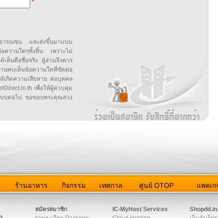
*
สาธารณชน และส่งขึ้นมาแบบ
ข้อความใดๆทั้งสิ้น เพราะไม่
้เห็นคือชื่อจริง ผู้อ่านจึงควร
บเห็นข้อความใดที่ขัดต่อ
ให้เกิดความเสียหาย ต่อบุคคล
irect.in.th เพื่อให้ผู้ควบคุม
บบต่อไป ขอขอบพระคุณล่วง
ว
ร้านอาหาร
กิจกรรม
เทศกาล
ศูนย์ OTOP
แพคเกจ
ต่อเรา
|
แผนผัง
|
ข่าวสาร
|
User Agreement
|
Privacy Policy
|
โฆษณา
สมัครสมาชิก
IC-MyHost Services
Shopdd.in
h
รายละเอียด Package
Cloud Hosting
เว็บสำเร็จร