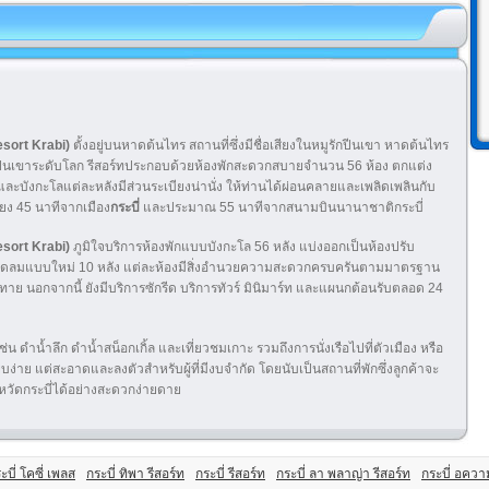
Resort Krabi)
ตั้งอยู่บนหาดต้นไทร สถานที่ซึ่งมีชื่อเสียงในหมูรักปีนเขา หาดต้นไทร
การปีนเขาระดับโลก รีสอร์ทประกอบด้วยห้องพักสะดวกสบายจำนวน 56 ห้อง ตกแต่ง
 และบังกะโลแต่ละหลังมีส่วนระเบียงน่านั่ง ให้ท่านได้ผ่อนคลายและเพลิดเพลินกับ
ยง 45 นาทีจากเมือง
กระบี่
และประมาณ 55 นาทีจากสนามบินนานาชาติกระบี่
Resort Krabi)
ภูมิใจบริการห้องพักแบบบังกะโล 56 หลัง แบ่งออกเป็นห้องปรับ
ิดพัดลมแบบใหม่ 10 หลัง แต่ละห้องมีสิ่งอำนวยความสะดวกครบครันตามมาตรฐาน
ท้าทาย นอกจากนี้ ยังมีบริการซักรีด บริการทัวร์ มินิมาร์ท และแผนกต้อนรับตลอด 24
ช่น ดำน้ำลึก ดำน้ำสน็อกเกิ้ล และเที่ยวชมเกาะ รวมถึงการนั่งเรือไปที่ตัวเมือง หรือ
รียบง่าย แต่สะอาดและลงตัวสำหรับผู้ที่มีงบจำกัด โดยนับเป็นสถานที่พักซึ่งลูกค้าจะ
หวัดกระบี่ได้อย่างสะดวกง่ายดาย
ะบี่ โคซี่ เพลส
กระบี่ ทิพา รีสอร์ท
กระบี่ รีสอร์ท
กระบี่ ลา พลาญ่า รีสอร์ท
กระบี่ อควา