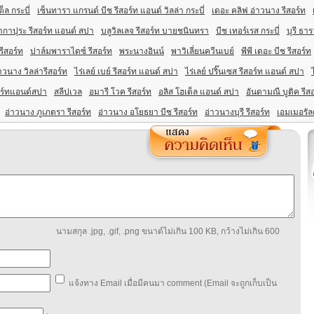
เต็ล กระบี่
เซ็นทารา แกรนด์ บีช รีสอร์ท แอนด์ วิลล่า กระบี่
เดอะ คลิฟ อ่าวนาง รีสอร์ท
ากาปุระ รีสอร์ท แอนด์ สปา
บลูวิลเลจ รีสอร์ท บายชนินทรา
บีช เทอร์เรส กระบี่
บุรี ธาร
รีสอร์ท
ปาล์มพาราไดซ์ รีสอร์ท
พระนางอินน์
พาวิเลี่ยนควีนเบย์
พีพี เดอะ บีช รีสอร์ท
วนาง วิลล่ารีสอร์ท
ไร่เลย์ เบย์ รีสอร์ท แอนด์ สปา
ไร่เลย์ ปริ๊นเซส รีสอร์ท แอนด์ สปา
อร์ทแอนด์สปา
สลีปเวล
อมารี โวค รีสอร์ท
อลิส โฮเต็ล แอนด์ สปา
อันดามณี บูติค รีส
อ่าวนาง ภูเภตรา รีสอร์ท
อ่าวนาง อโยธยา บีช รีสอร์ท
อ่าวนางบุรี รีสอร์ท
เอมเมอรัลด
นามสกุล .jpg, .gif, .png ขนาด์ไม่เกิน 100 KB, กว้างไม่เกิน 600
แจ้งทาง Email เมื่อมีคนมา comment (Email จะถูกเก็บเป็น