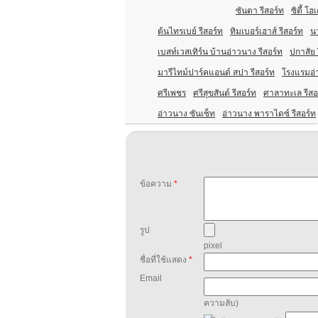
ซันดา รีสอร์ท
ซิตี้ โฮ
ต้นไทรเบย์ รีสอร์ท
ทิมเบอร์เฮาส์ รีสอร์ท
น
เบสท์เวสเทิร์น บ้านอ่าวนาง รีสอร์ท
ปกาสัย 
มารีไทม์ปาร์คแอนด์ สปา รีสอร์ท
โรงแรมอ่า
ศรีเพชร
ศรีสุขสันต์ รีสอร์ท
ศาลาทะเล รีส
อ่าวนาง ซันเซ็ท
อ่าวนาง พาราไดซ์ รีสอร์ท
ข้อความ
*
รูป
pixel
ชื่อที่ใช้แสดง
*
Email
ความลับ)