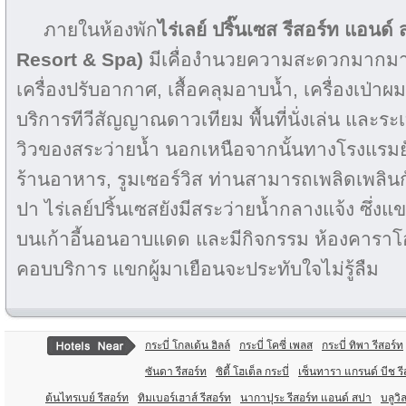
ภายในห้องพัก
ไร่เลย์ ปริ๊นเซส รีสอร์ท แอนด์
Resort & Spa)
มีเคื่องำนวยความสะดวกมากมาย 
เครื่องปรับอากาศ, เสื้อคลุมอาบน้ำ, เครื่องเป่าผม
บริการทีวีสัญญาณดาวเทียม พื้นที่นั่งเล่น และร
วิวของสระว่ายน้ำ นอกเหนือจากนั้นทางโรงแรมยัง
ร้านอาหาร, รูมเซอร์วิส ท่านสามารถเพลิดเพลิ
ปา ไร่เลย์ปริ้นเซสยังมีสระว่ายน้ำกลางแจ้ง ซึ
บนเก้าอี้นอนอาบแดด และมีกิจกรรม ห้องคาราโอเ
คอบบริการ แขกผู้มาเยือนจะประทับใจไม่รู้ลืม
กระบี่ โกลเด้น ฮิลล์
กระบี่ โคซี่ เพลส
กระบี่ ทิพา รีสอร์ท
ซันดา รีสอร์ท
ซิตี้ โฮเต็ล กระบี่
เซ็นทารา แกรนด์ บีช รีส
ต้นไทรเบย์ รีสอร์ท
ทิมเบอร์เฮาส์ รีสอร์ท
นากาปุระ รีสอร์ท แอนด์ สปา
บลูวิ