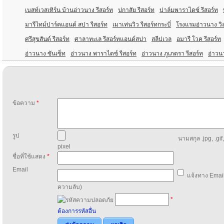
เบสท์เวสเทิร์น บ้านอ่าวนาง รีสอร์ท
ปกาสัย รีสอร์ท
ปาล์มพาราไดซ์ รีสอร์ท
มารีไทม์ปาร์คแอนด์ สปา รีสอร์ท
เมาเท่นวิว รีสอร์ทกระบี่
โรงแรมอ่าวนาง วิล
ศรีสุขสันต์ รีสอร์ท
ศาลาทะเล รีสอร์ทแอนด์สปา
สลีปเวล
อมารี โวค รีสอร์ท
อ่าวนาง ซันเซ็ท
อ่าวนาง พาราไดซ์ รีสอร์ท
อ่าวนาง ภูเภตรา รีสอร์ท
อ่าวน
ข้อความ
*
รูป
นามสกุล .jpg, .gif
pixel
ชื่อที่ใช้แสดง
*
Email
แจ้งทาง Email
ความลับ)
*
ต้องการรหัสอื่น