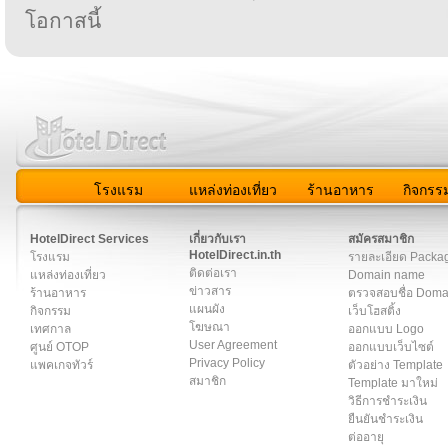
โอกาสนี้
โรงแรม
แหล่งท่องเที่ยว
ร้านอาหาร
กิจกรร
สมาชิก
|
เกี่ยวกับเรา
|
ติดต่อเรา
|
แผนผัง
|
ข่าวสาร
|
User A
HotelDirect Services
เกี่ยวกับเรา
สมัครสมาชิก
HotelDirect.in.th
โรงแรม
รายละเอียด Packa
ติดต่อเรา
แหล่งท่องเที่ยว
Domain name
ข่าวสาร
ร้านอาหาร
ตรวจสอบชื่อ Dom
แผนผัง
กิจกรรม
เว็บโฮสติ้ง
โฆษณา
เทศกาล
ออกแบบ Logo
User Agreement
ศูนย์ OTOP
ออกแบบเว็บไซต์
Privacy Policy
แพคเกจทัวร์
ตัวอย่าง Template
สมาชิก
Template มาใหม่
วิธีการชำระเงิน
ยืนยันชำระเงิน
ต่ออายุ