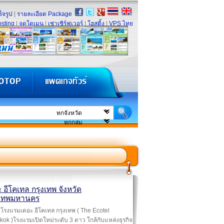
็จรูป
|
รายละเอียด Package
sting
|
จดโดเมน
|
เช่าเซิร์ฟเวอร์
|
โฮสติ้ง
|
VPS ไทย
 อีโคเทล กรุงเทพ จังหวัด
งเทพมหานคร
โรงแรมเดอะ อีโคเทล กรุงเทพ ( The Ecotel
ok )โรงแรมเปิดใหม่ระดับ 3 ดาว ใกล้กับแหล่งธุรกิจ