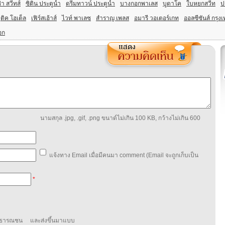
า สวีทส์
ซิติน ประตูน้ำ
ดรีมทาวน์ ประตูน้ำ
บางกอกพาเลส
บูดาโค
ใบหยกสวีท
ปร
บูติค โฮเต็ล
เฟิร์สเฮ้าส์
ไวท์ พาเลซ
สำราญ เพลส
อมารี วอเตอร์เกท
ออลซีซันส์ กรุ
อก
นามสกุล .jpg, .gif, .png ขนาด์ไม่เกิน 100 KB, กว้างไม่เกิน 600
แจ้งทาง Email เมื่อมีคนมา comment (Email จะถูกเก็บเป็น
*
สาธารณชน และส่งขึ้นมาแบบ