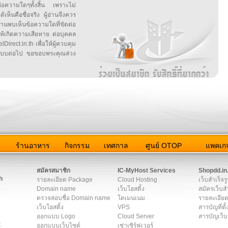
ข้อความใดๆทั้งสิ้น เพราะไม่
้เห็นคือชื่อจริง ผู้อ่านจึงควร
บเห็นข้อความใดที่ขัดต่อ
ให้เกิดความเสียหาย ต่อบุคคล
irect.in.th เพื่อให้ผู้ควบคุม
บบต่อไป ขอขอบพระคุณล่วง
ว
ร้านอาหาร
กิจกรรม
เทศกาล
ศูนย์ OTOP
แพคเกจ
ต่อเรา
|
แผนผัง
|
ข่าวสาร
|
User Agreement
|
Privacy Policy
|
โฆษณา
สมัครสมาชิก
IC-MyHost Services
Shopdd.in
h
รายละเอียด Package
Cloud Hosting
เว็บสำเร็จร
Domain name
เว็บโฮสติ้ง
สมัครเว็บสำ
ตรวจสอบชื่อ Domain name
โดเมนเนม
รายละเอียด
เว็บโฮสติ้ง
VPS
สารบัญที่ตั้
ออกแบบ Logo
Cloud Server
สารบัญเว็บ
t
ออกแบบเว็บไซต์
เช่าเซิร์ฟเวอร์