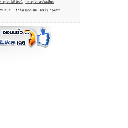
ะตูน้ำ ซิตี้ อินน์
ประตูน้ำ พาวิลเลียน
งเทพ สยาม
อิสติน มักกะสัน
เอเชีย กรุงเทพ