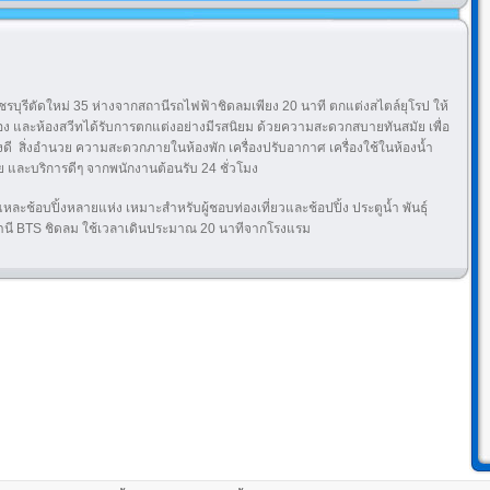
พชรบุรีตัดใหม่ 35 ห่างจากสถานีรถไฟฟ้าชิดลมเพียง 20 นาที ตกแต่งสไตล์ยุโรป ให้
 ห้อง และห้องสวีทได้รับการตกแต่งอย่างมีรสนิยม ด้วยความสะดวกสบายทันสมัย เพื่อ
่างดี สิ่งอำนวย ความสะดวกภายในห้องพัก เครื่องปรับอากาศ เครื่องใช้ในห้องน้ำ
มาย และบริการดีๆ จากพนักงานต้อนรับ 24 ชั่วโมง
แหละช้อบปิ้งหลายแห่ง เหมาะสำหรับผู้ชอบท่องเที่ยวและช้อปปิ้ง ประตูน้ำ พันธุ์
้สถานี BTS ชิดลม ใช้เวลาเดินประมาณ 20 นาทีจากโรงแรม