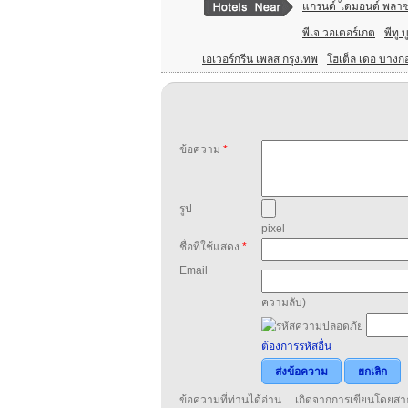
แกรนด์ ไดมอนด์ พลาซ่
พีเจ วอเตอร์เกต
พีทู 
เอเวอร์กรีน เพลส กรุงเทพ
โฮเต็ล เดอ บางก
ข้อความ
*
รูป
pixel
ชื่อที่ใช้แสดง
*
Email
ความลับ)
ต้องการรหัสอื่น
ส่งข้อความ
ยกเลิก
ข้อความที่ท่านได้อ่าน เกิดจากการเขียนโดย