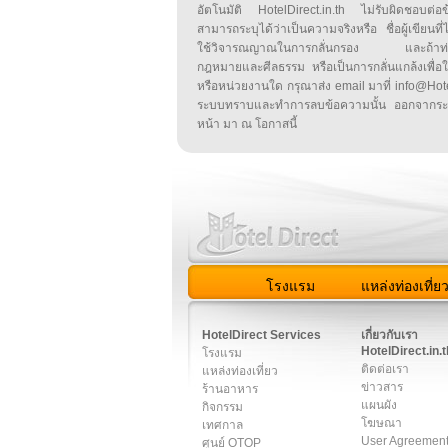
อัตโนมัติ HotelDirect.in.th ไม่รับผิดชอบต่อ
สามารถระบุได้ว่าเป็นความจริงหรือ ชื่อผู้เขียนที่ได
ใช้วิจารณญาณในการกลั่นกรอง และถ้าท่านพ
กฎหมายและศีลธรรม หรือเป็นการกลั่นแกล้งเพื่อ
หรือหน่วยงานใด กรุณาส่ง email มาที่ info@HotelD
ระบบทราบและทำการลบข้อความนั้น ออกจากระ
หน้า มา ณ โอกาสนี้
โรงแรม
แหล่งท่องเที่ย
สมาชิก
|
เกี่ยวกับเรา
|
ติด
HotelDirect Services
เกี่ยวกับเรา
HotelDirect.in.t
โรงแรม
ติดต่อเรา
แหล่งท่องเที่ยว
ข่าวสาร
ร้านอาหาร
แผนผัง
กิจกรรม
โฆษณา
เทศกาล
User Agreemen
ศูนย์ OTOP