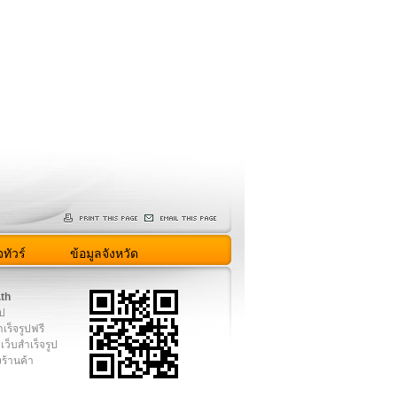
ทัวร์
ข้อมูลจังหวัด
.th
ูป
เร็จรูปฟรี
เว็บสำเร็จรูป
งร้านค้า