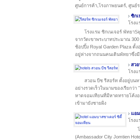
ศูนย์การค้า,โรงภาพยนตร์, ศูน
ซิกเ
โรงแ
โรงแรม ซิกเนเจอร์ พัทยาSign
จากวัดเขาพระบาทประมาณ 300 ม.
ช้อปปิ้ง Royal Garden Plaza ตั
อยู่ห่างจากถนนคนเดินพัทยาซึ่งมีช
สวอน
โรงแ
สวอน บีช รีสอร์ท ตั้งอยู่บนหา
อย่างรวดเร็วในนามของเรียกว่า "T
หาดจอมเทียนที่มีหาดทรายโค้งอ
เข้ามายังชายฝั่ง
แอมบ
โรงแ
โ
(Ambassador City Jomtien Hotel