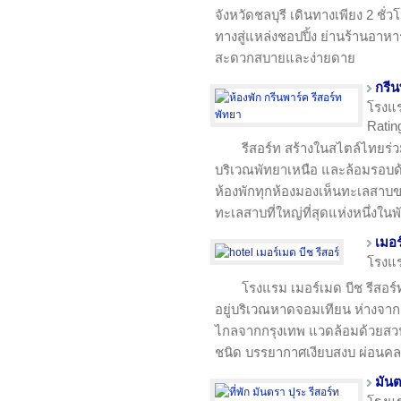
จังหวัดชลบุรี เดินทางเพียง 2 ชั
ทางสู่แหล่งชอปปิ้ง ย่านร้านอาหา
สะดวกสบายและง่ายดาย
กรีน
โรงแ
Rating
รีสอร์ท สร้างในสไตล์ไทยร่ว
บริเวณพัทยาเหนือ และล้อมรอบด้
ห้องพักทุกห้องมองเห็นทะเลสาบข
ทะเลสาบที่ใหญ่ที่สุดแห่งหนึ่งใน
เมอร
โรงแ
โรงแรม เมอร์เมด บีช รีสอร์
อยู่บริเวณหาดจอมเทียน ห่างจากต
ไกลจากกรุงเทพ แวดล้อมด้วยสวน
ชนิด บรรยากาศเงียบสงบ ผ่อน
มันต