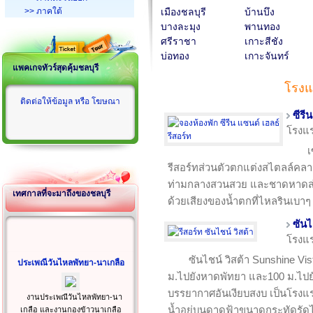
>> ภาคใต้
เมืองชลบุรี
บ้านบึง
บางละมุง
พานทอง
ศรีราชา
เกาะสีชัง
บ่อทอง
เกาะจันทร์
แพคเกจทัวร์สุดคุ้มชลบุรี
โรงแ
ติดต่อให้ข้อมูล หรือ โฆษณา
ซีรี
โรงแ
เ
รีสอร์ทส่วนตัวตกแต่งสไตลล์คลาสส
ท่ามกลางสวนสวย และชาดหาดส่
เทศกาลที่จะมาถึงของชลบุรี
ด้วยเสียงของน้ำตกที่ไหลรินเบาๆ 
ซันไ
โรงแ
ซันไชน์ วิสต้า Sunshine Vis
ประเพณีวันไหลพัทยา-นาเกลือ
ม.ไปยังหาดพัทยา และ100 ม.ไปยั
บรรยากาศอันเงียบสงบ เป็นโรงแร
งานประเพณีวันไหลพัทยา-นา
น้ำอยู่บนดาดฟ้าขนาดกระทัดรัดไ
เกลือ และงานกองข้าวนาเกลือ