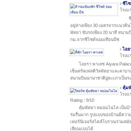
ซีไซ
โรงแ
ซ
อยู่ห่างเพียง 30 เมตรจากแนวต้
พัทยา ขับรถเพียง 20 นาที สนามบิ
กม.จากซีไซด์จอมเทียนบีช
ไอย
โรงแ
ไอยรา พาเลซ Aiyara Palace 
เซ็นทรัลเฟสติวัลพัทยาและคาบาเร่
สนามบินนานาชาติอู่ตะเภาเป็นร
คุ้ม
โรงแ
Rating : 9/10
คุ้มพัทยา หม่อมไฉไล เป็นบ
ร่มรื่นมาก รูปแบบของบ้านมีคว
เฟอร์นิเจอร์สไตล์โบราณร่วมสมัย 
เลียนแบบได้