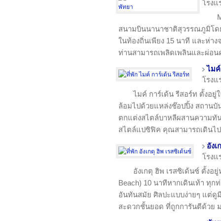
โรงแ
M
สนามบินนานาชาติสุวรรณภูมิโดย
ในท้องถิ่นเพียง 15 นาที และห่า
ท่านสามารถเพลิดเพลินและผ่อน
ไมค์
โรงแ
ไมค์ การ์เด้น รีสอร์ท ตั้ง
ล้อมไปด้วยแหล่งช๊อปปิ้ง สถานบ
ตกแต่งสไตล์บาหลีผสานความทันส
สไตล์แปซิฟิค คุณสามารถเดินไป
อังเ
โรงแ
อังเกตุ ฮิพ เรสซิเด้นซ์ ตั้ง
Beach) 10 นาทีหากเดินเท้า ทุก
อันทันสมัย ศิลปะแบบง่ายๆ แต่ดู
สะดวกชั้นยอด ที่ถูกการันตีด้ว