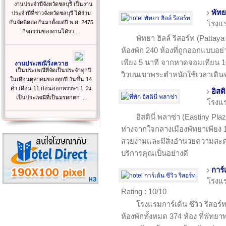
งานประจำปีจังหวัดชลบุรี เป็นงาน
พัทย
ประจำปีที่ชาวจังหวัดชลบุรี ได้ร่วม
กันจัดติดต่อกันมาตั้งแต่ปี พ.ศ. 2475
โรงแ
กิจกรรมของงานได้รว ...
พัทยา ฮิลล์ รีสอร์ท (Pattaya
ห้องพัก 240 ห้องที่ถูกออกแบบอย
เพียง 5 นาที จากหาดจอมเทียน 1
งานประเพณีวิ่งควาย
เป็นประเพณีที่จัดเป็นประจำทุกปี
วิวบนเขาพระตำหนักใช้เวลาเดินจ
ในเดือนตุลาคมของทุกปี วันขึ้น 14
ค่ำ เดือน 11 ก่อนออกพรรษา 1 วัน
อิสติ
เป็นประเพณีที่เป็นมรดกตก ...
โรงแ
อิสตินี่ พลาซ่า (Eastiny P
ห่างจากใจกลางเมืองพัทยาเพียง
สวยงามและมีสิ่งอำนวยความสะดว
บริการคุณเป็นอย่างดี
การ์
โรงแ
Rating : 10/10
โรงแรมการ์เด้น ซีวิว รีสอร์
ห้องพักทั้งหมด 374 ห้อง ที่พัท