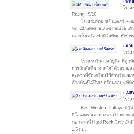
พัทย
โรงแ
Rating : 9/10
โรงแรมพัทยาเซ็นเตอร์ Patt
ของเมืองพัทยาและชายฝั่งได้ เดิน
และเซ็นทรัลเฟสติวัลพัทยาบีช พร
มายด
โรงแ
โรงแรมในสไตล์บูติค ที่ถูก
การสัมผัสที่มาจากใจ" ด้วยรายล
สะดวกที่จัดเตรียมไว้สำหรับแข
ด้วยพันธุ์ไม้ในเขตร้อนรอบๆ ที่พ
เบสท
โรงแ
Best Western Pattaya อยู่ห
กิโลเมตร และห่างจาก Underwat
นอกจากนี้ Hard Rock Cafe อันม
1.5 กม.