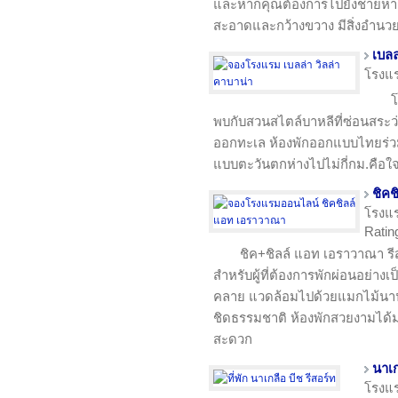
และหากคุณต้องการไปยังชายหาดก็
สะอาดและกว้างขวาง มีสิ่งอำน
เบลล
โรงแ
โ
พบกับสวนสไตล์บาหลีที่ซ่อนสระว่
ออกทะเล ห้องพักออกแบบไทยร
แบบตะวันตกห่างไปไม่กี่กม.คือใจ
ชิค
โรงแ
Ratin
ชิค+ชิลล์ แอท เอราวาณา รีส
สำหรับผู้ที่ต้องการพักผ่อนอย่างเ
คลาย แวดล้อมไปด้วยแมกไม้นานาพั
ชิดธรรมชาติ ห้องพักสวยงามได้
สะดวก
นาเก
โรงแ