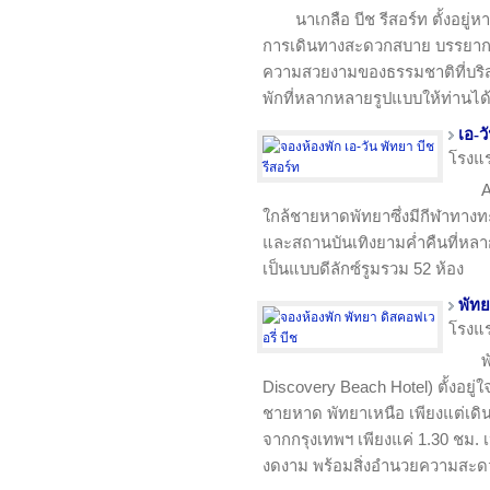
นาเกลือ บีช รีสอร์ท ตั้งอยู
การเดินทางสะดวกสบาย บรรยากาศ
ความสวยงามของธรรมชาติที่บริสุท
พักที่หลากหลายรูปแบบให้ท่านไ
เอ-ว
โรงแ
A
ใกล้ชายหาดพัทยาซึ่งมีกีฬาทางทะ
และสถานบันเทิงยามค่ำคืนที่หลาก
เป็นแบบดีลักซ์รูมรวม 52 ห้อง
พัทย
โรงแ
พ
Discovery Beach Hotel) ตั้งอยู
ชายหาด พัทยาเหนือ เพียงแต่เดิ
จากกรุงเทพฯ เพียงแค่ 1.30 ชม. เ
งดงาม พร้อมสิ่งอำนวยความสะ