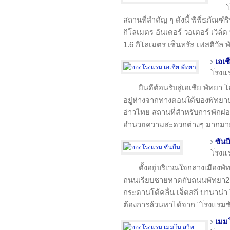
โ
สถานที่สำคัญ ๆ ดังนี้ พิพิํธภัณฑ
กิโลเมตร อันเดอร์ วอเตอร์ เวิล์ด
1.6 กิโลเมตร เซ็นทรัล เฟสติวัล 
เอเช
โรงแ
ยินดีต้อนรับสู่เอเชีย พัทยา 
อยู่ห่างจากทางตอนใต้ของพัทย
อ่าวไทย สถานที่สำหรับการพักผ่อ
อำนวยความสะดวกต่างๆ มากมา
ซันบ
โรงแ
ตั้งอยู่บริเวณใจกลางเมืองพั
ถนนเรียบชายหาดกับถนนพัทยา2 แ
กระดานโต้คลื่น เจ็ตสกี บานาน่า 
ต้องการล้วนหาได้จาก "โรงแรมซั
เมมโ