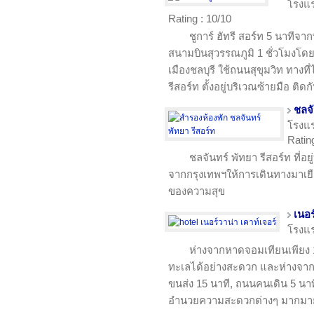
โรงแ
Rating : 10/10
ชูการ์ ฮัทรี สอร์ท 5 นาที
สนามบินสุวรรณภูมิ 1 ชั่วโมงโด
เมืองชลบุรี ใช้ถนนสุขุมวิท ทาง
รีสอร์ท ตั้งอยู่บริเวณซ้ายมือ ติ
ชลจั
โรงแ
Ratin
ชลจันทร์ พัทยา รีสอร์ท ที่อ
จากกรุงเทพฯให้การเดินทางมาเย
ของความสุข
เนอร
โรงแ
ห่างจากหาดจอมเทียนเพียง 
ทะเลได้อย่างสะดวก และห่างจากส
ขนส่ง 15 นาที, ถนนคนเดิน 5 นาที 
อำนวยความสะดวกต่างๆ มากมาย ไ