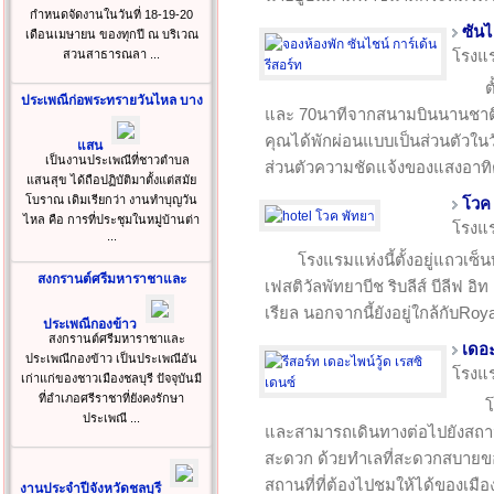
กำหนดจัดงานในวันที่ 18-19-20
ซันไ
เดือนเมษายน ของทุกปี ณ บริเวณ
โรงแ
สวนสาธารณลา ...
ต
ประเพณีก่อพระทรายวันไหล บาง
และ 70นาทีจากสนามบินนานชาติก
คุณได้พักผ่อนแบบเป็นส่วนตัวในว
แสน
เป็นงานประเพณีที่ชาวตำบล
ส่วนตัวความชัดแจ้งของแสงอาทิ
แสนสุข ได้ถือปฏิบัติมาตั้งแต่สมัย
โบราณ เดิมเรียกว่า งานทำบุญวัน
โวค
ไหล คือ การที่ประชุมในหมู่บ้านต่า
โรงแ
...
โรงแรมแห่งนี้ตั้งอยู่แถวเซ็
สงกรานต์ศรีมหาราชาและ
เฟสติวัลพัทยาบีช ริบลีส์ บีลีฟ
เรียล นอกจากนี้ยังอยู่ใกล้กับR
ประเพณีกองข้าว
สงกรานต์ศรีมหาราชาและ
เดอะ
ประเพณีกองข้าว เป็นประเพณีอัน
โรงแ
เก่าแก่ของชาวเมืองชลบุรี ปัจจุบันมี
ที่อำเภอศรีราชาที่ยังคงรักษา
โ
ประเพณี ...
และสามารถเดินทางต่อไปยังสถานท
สะดวก ด้วยทำเลที่สะดวกสบายข
สถานที่ที่ต้องไปชมให้ได้ของเมือ
งานประจำปีจังหวัดชลบุรี