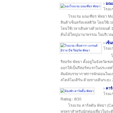
มณเ
โรงแ
โรงแรม มณเฑียร พัทยา Mon
สินค้าเซ็นทรัลเฟสติวัล โดยใช้เว
โดยใช้เวลาเดินทางด้วยรถยนต์ 15 
ต้นไม้ใหญ่นานาพรรณ ในบริเวณสว
เซ็น
โรงแ
โ
รีสอร์ท พัทยา ตั้งอยู่ในจังหวัดช
ออกให้เป็นรีสอร์ทแรกในประเทศ
สัมผัสบรรยากาศการพักผ่อนในแบบ
สไตล์โมเดิร์น ด้วยทางเดินระยะ
คาร์
โรงแ
Rating : 8/10
โรงแรม คาร์ลตัน พัทยา (Car
หรูหราสำหรับนักท่องเที่ยวในระดั