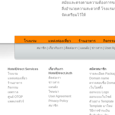
สมัยและตรงตามความต้องการของท่
สิ่งอำนวยความสะดวกที่ โรงแรมห
จัดเตรียมไว้ให้
โรงแรม
แหล่งท่องเที่ยว
ร้านอาหาร
กิจกรร
สมาชิก
|
เกี่ยวกับเรา
|
ติดต่อเรา
|
แผนผัง
|
ข่าวสาร
|
User A
HotelDirect Services
เกี่ยวกับเรา
สมัครสมาชิก
HotelDirect.in.th
โรงแรม
รายละเอียด Packa
ติดต่อเรา
แหล่งท่องเที่ยว
Domain name
ข่าวสาร
ร้านอาหาร
ตรวจสอบชื่อ Dom
แผนผัง
กิจกรรม
เว็บโฮสติ้ง
โฆษณา
เทศกาล
ออกแบบ Logo
User Agreement
ศูนย์ OTOP
ออกแบบเว็บไซต์
Privacy Policy
แพคเกจทัวร์
ตัวอย่าง Template
สมาชิก
Template มาใหม่
วิธีการชำระเงิน