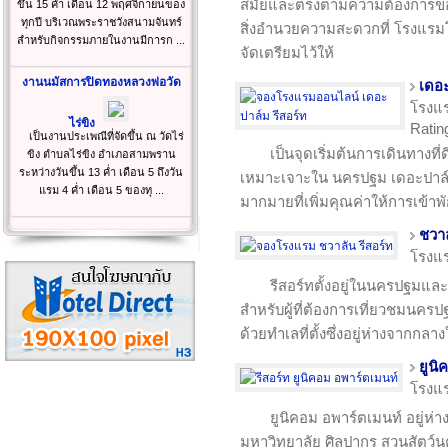
สมัยและตรงตามความต้องการของท่
ขึ้น 15 ค่ำ เดือน 12 พฤศจิกายนของ
ทุกปี บริเวณพระราชวังสนามจันทร์
สิ่งอำนวยความสะดวกที่ โรงแรมโร
สำหรับกิจกรรมภายในงานมีการก ...
จัดเตรียมไว้ให้
งานนมัสการปิดทองหลวงพ่อวัด
เดอะ
โรงแ
ไร่ขิง
Rating
เป็นงานประเพณีที่จัดขึ้น ณ วัดไร่
เป็นจุดเริ่มต้นการเดินทางที่
ขิง ตำบลไร่ขิง อำเภอสามพราน
ระหว่างวันขึ้น 13 ค่ำ เดือน 5 ถึงวัน
เหมาะเจาะใน นครปฐม เดอะปาล์ม 
แรม 4 ค่ำ เดือน 5 ของทุ ...
มากมายที่เพิ่มคุณค่าให้การเข้า
ชวาล
โรงแ
รีสอร์ทตั้งอยู่ในนครปฐมแล
สำหรับผู้ที่ต้องการเที่ยวชมนครป
ด้วยทำเลที่ตั้งซึ่งอยู่ห่างจากกลา
ยูนิ
โรงแ
ยูนิคอม อพาร์ตเมนท์ อยู่ห่า
มหาวิทยาลัย ศิลปากร สวนสัตว์นค