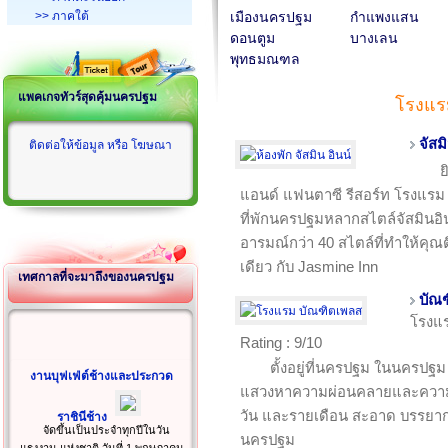
>> ภาคใต้
เมืองนครปฐม
กำแพงแสน
ดอนตูม
บางเลน
พุทธมณฑล
แพคเกจทัวร์สุดคุ้มนครปฐม
โรงแ
จัสม
ติดต่อให้ข้อมูล หรือ โฆษณา
ย
แอนด์ แฟนตาซี รีสอร์ท โรงแรม 
ที่พักนครปฐมหลากสไตล์จัสมินอิ
อารมณ์กว่า 40 สไตล์ที่ทำให้คุณตื่นเ
เดียว กับ Jasmine Inn
เทศกาลที่จะมาถึงของนครปฐม
บัณ
โรงแ
Rating : 9/10
ตั้งอยู่ที่นครปฐม ในนครปฐม 
งานบุฟเฟ่ต์ช้างและประกวด
แสวงหาความผ่อนคลายและความบั
วัน และรายเดือน สะอาด บรรยากา
ราชินีช้าง
จัดขึ้นเป็นประจำทุกปีในวัน
นครปฐม