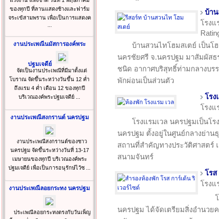
แรงงาน แห่งชาติ วันที่ 1 พฤษภาคม
ของทุกปี ที่ลานแสดงช้างและฟาร์ม
บ้า
จระเข้สามพราน เพื่อเป็นการแสดงค
โรงแ
...
Rating
งานประเพณีนมัสการองค์พระ
บ้านสวนไทโฮมสเตย์ เป็นโฮม
นครชัยศรี จ.นครปฐม มาสัมผัสธร
ปฐมเจดีย์
ชนิด อากาศบริสุทธิ์ท่ามกลางบรร
จัดเป็นงานประเพณีที่มีมาตั้งแต่
โบราณ จัดขึ้นระหว่างวันขึ้น 12 ค่ำ
พักผ่อนเป็นส่วนตัว
ถึงแรม 4 ค่ำ เดือน 12 ของทุกปี
โรง
บริเวณองค์พระปฐมเจดีย์ ...
โรงแ
งานประเพณีสงกรานต์ นครปฐม
โรงแรมเวล นครปฐมเป็นโรงแ
นครปฐม ตั้งอยู่ในศูนย์กลางย่าน
งานประเพณีสงกรานต์ของชาว
สถานที่สำคัญทางประวัติศาสตร์ 
นครปฐม จัดขึ้นระหว่างวันที่ 13-17
สนามจันทร์
เมษายนของทุกปี บริเวณองค์พระ
ปฐมเจดีย์ เพื่อเป็นการอนุรักษ์ไว้ซ ...
โรส 
โรงแ
งานประเพณีลอยกระทง นครปฐม
โ
นครปฐม ได้จัดเตรียมสิ่งอำนวย
ประเพณีลอยกระทงตรงกับวันเพ็ญ