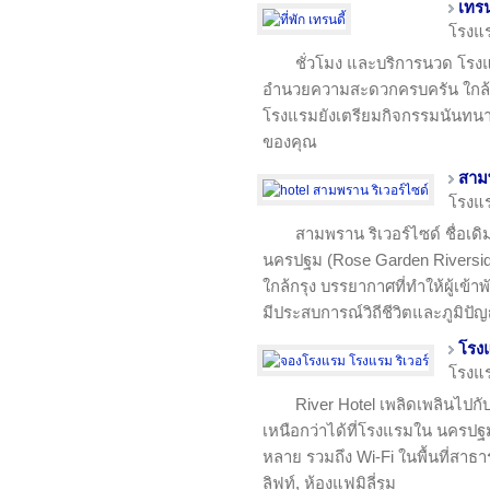
เทรน
โรงแ
ชั่วโมง และบริการนวด โรงแ
อำนวยความสะดวกครบครัน ใกล้สถ
โรงแรมยังเตรียมกิจกรรมนันทน
ของคุณ
สามพ
โรงแ
สามพราน ริเวอร์ไซด์ ชื่อเด
นครปฐม (Rose Garden Riverside
ใกล้กรุง บรรยากาศที่ทำให้ผู้เข้าพั
มีประสบการณ์วิถีชีวิตและภูมิปั
โรงแ
โรงแ
River Hotel เพลิดเพลินไปก
เหนือกว่าได้ที่โรงแรมใน นครป
หลาย รวมถึง Wi-Fi ในพื้นที่สาธา
ลิฟท์, ห้องแฟมิลี่รูม