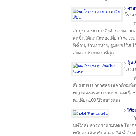
ศาลา
โรงแ
ศ
สมบูรณ์แบบและสิ่งอำนวยความสะด
สดชื่นให้แก่นักท่องเที่ยว โรงแร
ฟี่ช็อป, ร้านอาหาร, รูมเซอร์วิส ไว
สะดวกสบายมากที่สุด
คุ้ม
โรงแ
ห
สัมผัสบรรยากาศธรรมชาติชมหิ่
พญาของอร่อยมากมาย ล่องเรื่อชม2 
ตะเคียน100 ปีวัดบางเลน
วิริ
ว
นท์ใกล้มหาวิทยาลัยมหิดล โถงต้อ
พนักงานต้อนรับตลอด 24 ชั่วโมง เฟอ