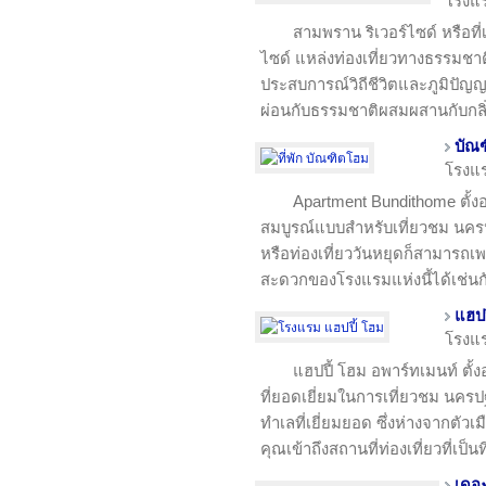
โรงแ
สามพราน ริเวอร์ไซด์ หรือที่
ไซด์ แหล่งท่องเที่ยวทางธรรมชาติใก
ประสบการณ์วิถีชีวิตและภูมิปัญ
ผ่อนกับธรรมชาติผสมผสานกับกลิ่
บัณ
โรงแ
Apartment Bundithome ตั้งอยู
สมบูรณ์แบบสำหรับเที่ยวชม นครปฐ
หรือท่องเที่ยววันหยุดก็สามารถเ
สะดวกของโรงแรมแห่งนี้ได้เช่นก
แฮปป
โรงแ
แฮปปี้ โฮม อพาร์ทเมนท์ ตั
ที่ยอดเยี่ยมในการเที่ยวชม นครปฐ
ทำเลที่เยี่ยมยอด ซึ่งห่างจากตัวเ
คุณเข้าถึงสถานที่ท่องเที่ยวที่เป็นท
เดอะ