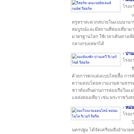
โรงแ
เ
หรูหราสะดวกสบายในแบบนานาชาต
สมบูรณ์และมีสถานที่ท่องเที่ยว
มาตรฐานโลก ใช้เวลาเดินทางเพีย
กลางกรุงเทพฯได้
ปานเ
โรงแ
ร
ด้วยการตกแต่งแบบไทยลื้อ การพ
ความสงบโดยความงามตามธรรมชาต
ชาวท้องถิ่นผ่านการล่องเรือในแม
แหล่งท่องเที่ยว เช่น พระราชวังส
หม่อ
โรงแ
โ
นครปฐม ได้จัดเตรียมสิ่งอำนวย