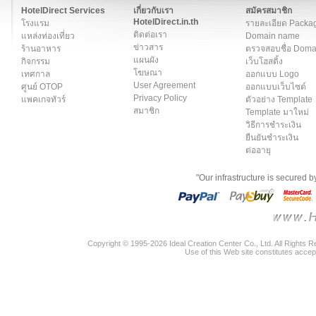
HotelDirect Services
เกี่ยวกับเรา
สมัครสมาชิก
HotelDirect.in.th
โรงแรม
รายละเอียด Packa
ติดต่อเรา
แหล่งท่องเที่ยว
Domain name
ข่าวสาร
ร้านอาหาร
ตรวจสอบชื่อ Dom
แผนผัง
กิจกรรม
เว็บโฮสติ้ง
โฆษณา
เทศกาล
ออกแบบ Logo
User Agreement
ศูนย์ OTOP
ออกแบบเว็บไซต์
Privacy Policy
แพคเกจทัวร์
ตัวอย่าง Template
สมาชิก
Template มาใหม่
วิธีการชำระเงิน
ยืนยันชำระเงิน
ต่ออายุ
"Our infrastructure is secured 
Copyright © 1995-2026 Ideal Creation Center Co., Ltd. All Rights 
Use of this Web site constitutes accep