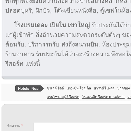
พักทุกห้องยังมีความสะดวกสบายอย่างหลากหลายไ
ปลอดบุหรี่, ฝักบัว, โต๊ะเขียนหนังสือ, ตู้เซฟในห้อ
โรงแรมเดอะ เปียโน เขาใหญ่
รับประกันได้ว่
แก่ผู้เข้าพัก สิ่งอำนวยความสะดวกระดับต้นๆ ข
ต้อนรับ, บริการรถรับ-ส่งถึงสนามบิน, ห้องประชุม,
ร้านอาหาร รับประกันได้ว่าจะสร้างความพึงพอใจให
รีสอร์ท แห่งนี้
ชาเล่ต์ ฮิลล์
เดอะซีท โฮสเต็ล
ธาราคีรี เพลส
ปากช่อง 
แรนโชชาญวีร์ รีสอร์ท
โรแมนติค รีสอร์ท แอนด์สปา
วอ
ข้อความ
*